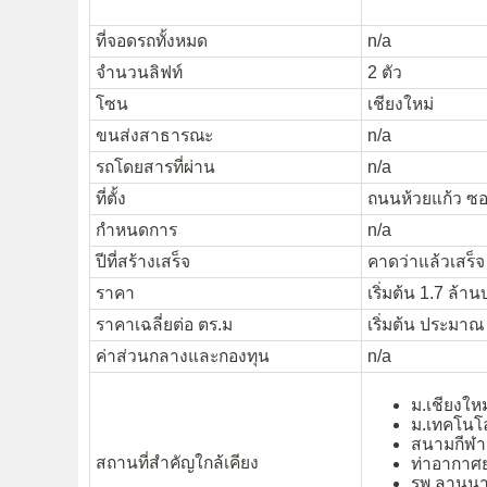
ที่จอดรถทั้งหมด
n/a
จำนวนลิฟท์
2 ตัว
โซน
เชียงใหม่
ขนส่งสาธารณะ
n/a
รถโดยสารที่ผ่าน
n/a
ที่ตั้ง
ถนนห้วยแก้ว ซอย
กำหนดการ
n/a
ปีที่สร้างเสร็จ
คาดว่าแล้วเสร็
ราคา
เริ่มต้น 1.7 ล้า
ราคาเฉลี่ยต่อ ตร.ม
เริ่มต้น ประมาณ
ค่าส่วนกลางและกองทุน
n/a
ม.เชียงใหม
ม.เทคโนโ
สนามกีฬาส
สถานที่สำคัญใกล้เคียง
ท่าอากาศย
รพ.ลานน