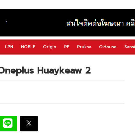
LPN
NOBLE
Origin
PF
Pruksa
Q.House
Sansi
2 Oneplus Huaykeaw 2