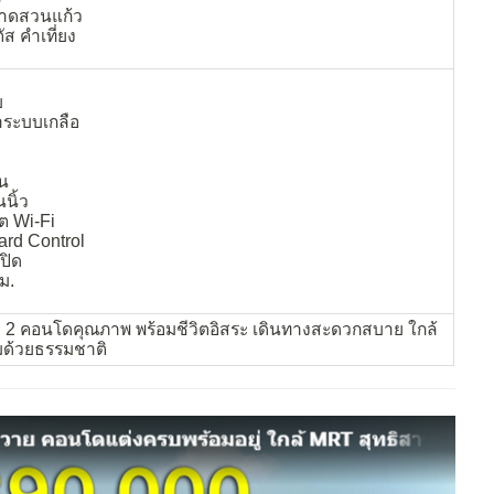
กาดสวนแก้ว
ัส คำเที่ยง
บ
ำระบบเกลือ
อน
นิ้ว
็ต Wi-Fi
rd Control
ปิด
ม.
้ว 2 คอนโดคุณภาพ พร้อมชีวิตอิสระ เดินทางสะดวกสบาย ใกล้
อมด้วยธรรมชาติ