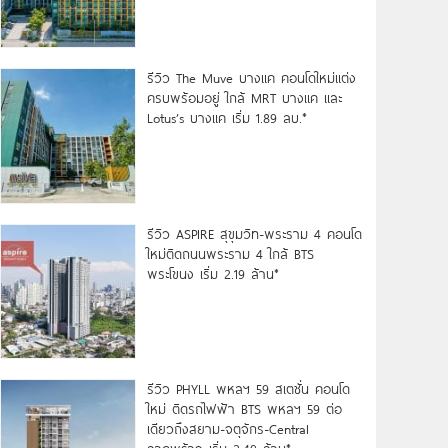
รีวิว The Muve บางแค คอนโดใหม่แต่ง
ครบพร้อมอยู่ ใกล้ MRT บางแค และ
Lotus’s บางแค เริ่ม 1.89 ลบ.*
รีวิว ASPIRE สุขุมวิท-พระราม 4 คอนโด
ใหม่ติดถนนพระราม 4 ใกล้ BTS
พระโขนง เริ่ม 2.19 ล้าน*
รีวิว PHYLL พหลฯ 59 สเตชั่น คอนโด
ใหม่ ติดรถไฟฟ้า BTS พหลฯ 59 ต่อ
เดียวถึงสยาม-จตุจักร-Central