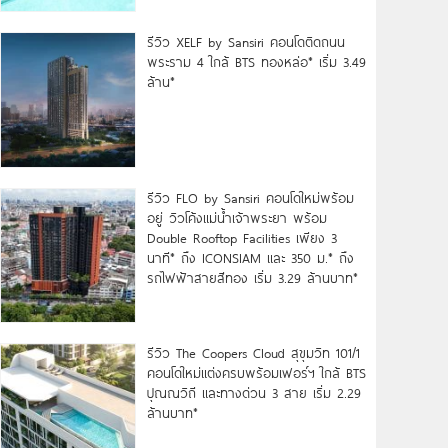
รีวิว XELF by Sansiri คอนโดติดถนน
พระราม 4 ใกล้ BTS ทองหล่อ* เริ่ม 3.49
ล้าน*
รีวิว FLO by Sansiri คอนโดใหม่พร้อม
อยู่ วิวโค้งแม่น้ำเจ้าพระยา พร้อม
Double Rooftop Facilities เพียง 3
นาที* ถึง ICONSIAM และ 350 ม.* ถึง
รถไฟฟ้าสายสีทอง เริ่ม 3.29 ล้านบาท*
รีวิว The Coopers Cloud สุขุมวิท 101/1
คอนโดใหม่แต่งครบพร้อมเฟอร์ฯ ใกล้ BTS
ปุณณวิถี และทางด่วน 3 สาย เริ่ม 2.29
ล้านบาท*