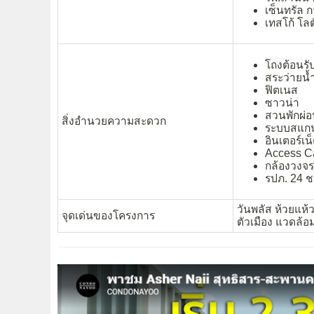
เซ็นทรัล 
เทสโก้ โลต
โถงต้อนรั
สระว่ายน้
ฟิตเนส
ซาวน่า
สวนพักผ่
สิ่งอำนวยความสะดวก
ระบบสแกน
อินเตอร์เน
Access Ca
กล้องวงจร
รปภ. 24 ช
วันพลัส ห้วยแห
จุดเด่นของโครงการ
ตัวเมือง แวดล้