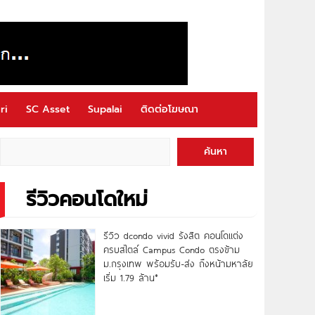
ri
SC Asset
Supalai
ติดต่อโฆษณา
ค้นหา
รีวิวคอนโดใหม่
รีวิว dcondo vivid รังสิต คอนโดแต่ง
ครบสไตล์ Campus Condo ตรงข้าม
ม.กรุงเทพ พร้อมรับ-ส่ง ถึงหน้ามหาลัย
เริ่ม 1.79 ล้าน*