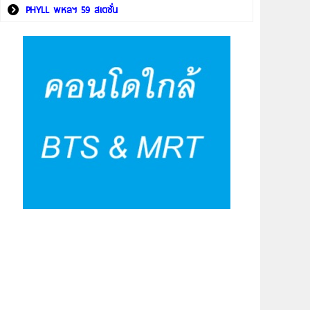
PHYLL พหลฯ 59 สเตชั่น