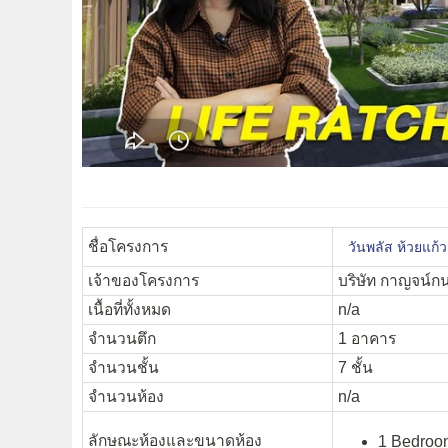
ชื่อโครงการ
วันพลัส ห้วยแก
เจ้าของโครงการ
บริษัท กาญจน์กนก
เนื้อที่ทั้งหมด
n/a
จำนวนตึก
1 อาคาร
จำนวนชั้น
7 ชั้น
จำนวนห้อง
n/a
ลักษณะห้องและขนาดห้อง
1 Bedroom