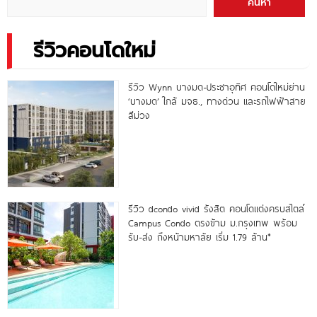
ค้นหา
รีวิวคอนโดใหม่
รีวิว Wynn บางมด-ประชาอุทิศ คอนโดใหม่ย่าน
‘บางมด’ ใกล้ มจธ., ทางด่วน และรถไฟฟ้าสาย
สีม่วง
รีวิว dcondo vivid รังสิต คอนโดแต่งครบสไตล์
Campus Condo ตรงข้าม ม.กรุงเทพ พร้อม
รับ-ส่ง ถึงหน้ามหาลัย เริ่ม 1.79 ล้าน*