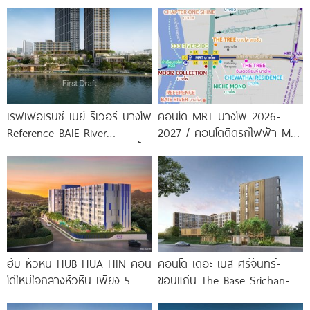
มจธ., ทางด่วน และรถไฟฟ้า
Condo ตรงข้าม ม.กรุงเทพ
สายสีม่วง
พร้อมรับ-ส่ง
เรฟเฟอเรนซ์ เบย์ ริเวอร์ บางโพ
คอนโด MRT บางโพ 2026-
Reference BAIE River
2027 / คอนโดติดรถไฟฟ้า MRT
Bangpho ดีไซน์คอนโดใหม่ริมน้ำ
บางโพ
จาก
ฮับ หัวหิน HUB HUA HIN คอน
คอนโด เดอะ เบส ศรีจันทร์-
โดใหม่ใจกลางหัวหิน เพียง 5
ขอนแก่น The Base Srichan-
นาที* ถึง
Khonkaen ใกล้ Central