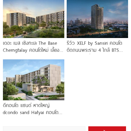
ขอนแก่น
เดอะ เบส เชิงทะเล The Base
รีวิว XELF by Sansiri คอนโด
Cherngtalay คอนโดใหม่ เลี้ยง
ติดถนนพระราม 4 ใกล้ BTS
สัตว์ได้ ใกล้ Boat
ทองหล่อ* เริ่ม
ดีคอนโด แซนด์ หาดใหญ่
dcondo sand Hatyai คอนโด
พร้อมอยู่สไตล์รีสอร์ท เพียง 10
นาที*