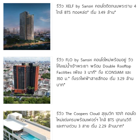
รีวิว XELF by Sansiri คอนโดติดถนนพระราม 4
ใกล้ BTS ทองหล่อ* เริ่ม 3.49 ล้าน*
รีวิว FLO by Sansiri คอนโดใหม่พร้อมอยู่ วิว
โค้งแม่น้ำเจ้าพระยา พร้อม Double Rooftop
Facilities เพียง 3 นาที* ถึง ICONSIAM และ
350 ม.* ถึงรถไฟฟ้าสายสีทอง เริ่ม 3.29 ล้าน
บาท*
รีวิว The Coopers Cloud สุขุมวิท 101/1 คอนโด
ใหม่แต่งครบพร้อมเฟอร์ฯ ใกล้ BTS ปุณณวิถี
และทางด่วน 3 สาย เริ่ม 2.29 ล้านบาท*