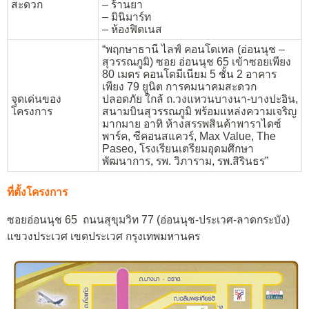
สะดวก
– ร้านยา
– มินิมาร์ท
– ห้องฟิตเนส
“พฤกษาธานี ไลฟ์ คอนโดเทล (อ่อนนุช –
สุวรรณภูมิ) ซอย อ่อนนุช 65 เข้าซอยเพียง
80 เมตร คอนโดมีเนียม 5 ชั้น 2 อาคาร
เพียง 79 ยูนิต การคมนาคมสะดวก
จุดเด่นของ
ปลอดภัย ใกล้ ถ.วงแหวนบางนา-บางปะอิน,
โครงการ
สนามบินสุวรรณภูมิ พร้อมแหล่งความเจริญ
มากมาย อาทิ ห้างสรรพสินค้าพาราไดซ์
พาร์ค, ซีคอนสแควร์, Max Value, The
Paseo, โรงเรียนเตรียมอุดมศึกษา
พัฒนาการ, รพ. วิภาราม, รพ.สิรินธร”
ที่ตั้งโครงการ
ซอยอ่อนนุช 65 ถนนสุขุมวิท 77 (อ่อนนุช-ประเวศ-ลาดกระบัง)
แขวงประเวศ เขตประเวศ กรุงเทพมหานคร