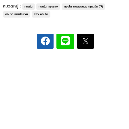
หมวดหมู่ :
คอนโด
คอนโด กรุงเทพ
คอนโด ถนนอ่อนนุช (สุขุมวิท 77)
คอนโด เขตประเวศ
รีวิว คอนโด