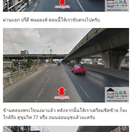
ผ่านแยก ปรีดี พนมยงค์ ตอนนี้ให้เราขับตรงไปครับ
ข้ามคลองพระโขนงมาแล้ว หลังจากนั้นให้เราเตรียมชิดซ้าย ก็จะ
ใกล้ถึง สุขุมวิท 77 หรือ ถนนอ่อนนุชแล้วนะครับ