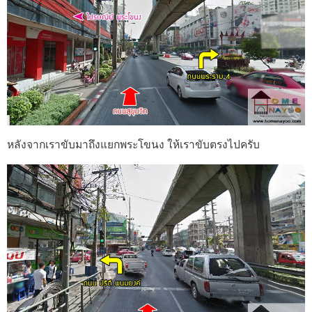
หลังจากเราขับมาถึงแยกพระโขนง ให้เราขับตรงไปครับ