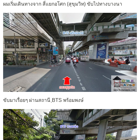
ผมเริ่มเดินทางจาก สี่แยกอโศก (สุขุมวิท) ขับไปทางบางนา
ขับมาเรื่อยๆ ผ่านสถานี ฺBTS พร้อมพงษ์