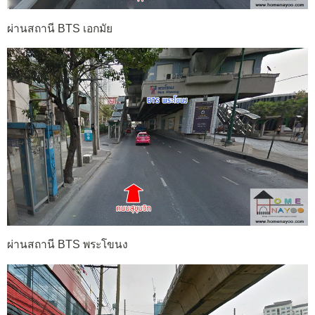
ผ่านสถานี BTS เอกมัย
ผ่านสถานี BTS พระโขนง