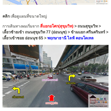
คลิก
เพื่อดูแผนที่ขนาดใหญ่
การเดินทางผมเริ่มจาก
สี่แยกอโศก(สุขุมวิท)
> ถนนสุขุมวิท >
เลี้ยวซ้ายเข้า ถนนสุขุมวิท 77 (อ่อนนุช) > ข้ามแยก ศรีนครินทร์ >
เลี้ยวเข้าซอย อ่อนนุช 65 >
พฤกษาธานี ไลฟ์ คอนโดเทล