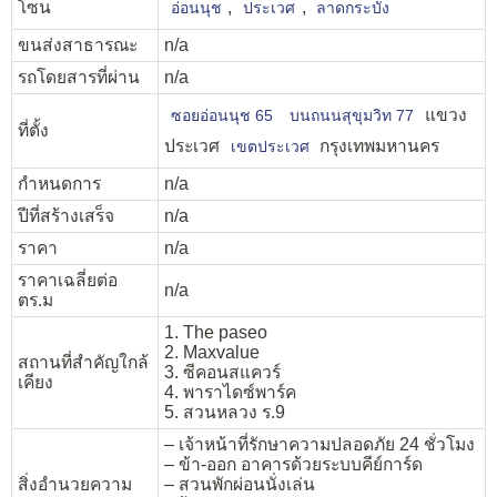
โซน
,
,
อ่อนนุช
ประเวศ
ลาดกระบัง
ขนส่งสาธารณะ
n/a
รถโดยสารที่ผ่าน
n/a
แขวง
ซอยอ่อนนุช 65
บนถนนสุขุมวิท 77
ที่ตั้ง
ประเวศ
กรุงเทพมหานคร
เขตประเวศ
กำหนดการ
n/a
ปีที่สร้างเสร็จ
n/a
ราคา
n/a
ราคาเฉลี่ยต่อ
n/a
ตร.ม
1. The paseo
2. Maxvalue
สถานที่สำคัญใกล้
3. ซีคอนสแควร์
เคียง
4. พาราไดซ์พาร์ค
5. สวนหลวง ร.9
– เจ้าหน้าที่รักษาความปลอดภัย 24 ชั่วโมง
– ข้า-ออก อาคารด้วยระบบคีย์การ์ด
สิ่งอำนวยความ
– สวนพักผ่อนนั่งเล่น