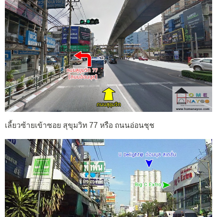
เลี้ยวซ้ายเข้าซอย สุขุมวิท 77 หรือ ถนนอ่อนชุช