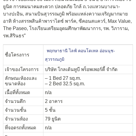
ยูนิต การคมนาคมสะดวก ปลอดภัย ใกล้ ถ.วงแหวนบางนา-
บางปะอิน, สนามบินสุวรรณภูมิ พร้อมแหล่งความเจริญมากมาย
อาทิ ห้างสรรพสินค้าพาราไดซ์ พาร์ค, ซีคอนสแควร์, Max Value,
The Paseo, โรงเรียนเตรียมอุดมศึกษาพัฒนาการ, รพ. วิภาราม,
รพ.สิรินธร”
พฤกษาธานี ไลฟ์ คอนโดเทล อ่อนนุช-
ชื่อโครงการ
สุวรรณภูมิ
เจ้าของโครงการ
บริษัท โกลเด้นทูบี พร็อพเพอร์ตี้ จำกัด
ลักษณะห้องและ
– 1 Bed 27 sq.m.
ขนาดห้อง
– 2 Bed 32.5 sq.m.
เนื้อที่ทั้งหมด
n/a
จำนวนตึก
2 อาคาร
จำนวนชั้น
5 ชั้น
จำนวนห้อง
79 ยูนิต
ที่จอดรถทั้งหมด
n/a