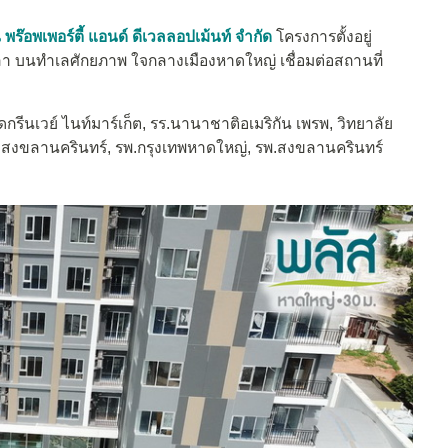
ีน พร๊อพเพอร์ตี้ แอนด์ ดีเวลลอปเม้นท์ จำกัด
โครงการตั้งอยู่
ลา บนทำเลศักยภาพ ใจกลางเมืองหาดใหญ่ เชื่อมต่อสถานที่
รีนเวย์ ไนท์มาร์เก็ต, รร.นานาชาติอเมริกัน เพรพ, วิทยาลัย
.สงขลานครินทร์, รพ.กรุงเทพหาดใหญ่, รพ.สงขลานครินทร์