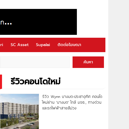
ri
SC Asset
Supalai
ติดต่อโฆษณา
ค้นหา
รีวิวคอนโดใหม่
รีวิว Wynn บางมด-ประชาอุทิศ คอนโด
ใหม่ย่าน ‘บางมด’ ใกล้ มจธ., ทางด่วน
และรถไฟฟ้าสายสีม่วง