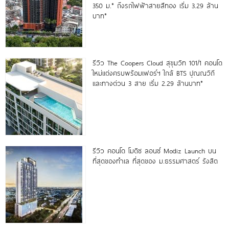
350 ม.* ถึงรถไฟฟ้าสายสีทอง เริ่ม 3.29 ล้าน
บาท*
รีวิว The Coopers Cloud สุขุมวิท 101/1 คอนโด
ใหม่แต่งครบพร้อมเฟอร์ฯ ใกล้ BTS ปุณณวิถี
และทางด่วน 3 สาย เริ่ม 2.29 ล้านบาท*
รีวิว คอนโด โมดิซ ลอนซ์ Modiz Launch บน
ที่สุดของทำเล ที่สุดของ ม.ธรรมศาสตร์ รังสิต