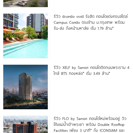
รีวิว dcondo vivid รังสิต คอนโดแต่งครบสไตล์
Campus Condo ตรงข้าม ม.กรุงเทพ พร้อม
รับ-ส่ง ถึงหน้ามหาลัย เริ่ม 1.79 ล้าน*
รีวิว XELF by Sansiri คอนโดติดถนนพระราม 4
ใกล้ BTS ทองหล่อ* เริ่ม 3.49 ล้าน*
รีวิว FLO by Sansiri คอนโดใหม่พร้อมอยู่ วิว
โค้งแม่น้ำเจ้าพระยา พร้อม Double Rooftop
Facilities เพียง 3 นาที* ถึง ICONSIAM และ