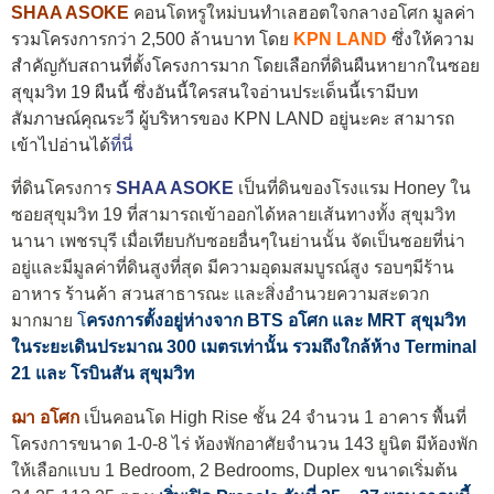
SHAA ASOKE
คอนโดหรูใหม่บนทำเลฮอตใจกลางอโศก
มูลค่า
รวมโครงการกว่า 2,500 ล้านบาท โดย
KPN LAND
ซึ่งให้ความ
สำคัญกับสถานที่ตั้งโครงการมาก โดยเลือกที่ดินผืนหายากในซอย
สุขุมวิท 19 ผืนนี้
ซึ่งอันนี้ใครสนใจอ่านประเด็นนี้เรามีบท
สัมภาษณ์คุณระวี ผู้บริหารของ KPN LAND อยู่นะคะ สามารถ
เข้าไปอ่านได้
ที่นี่
ที่ดินโครงการ
SHAA ASOKE
เป็นที่ดินของโรงแรม Honey ใน
ซอยสุขุมวิท 19 ที่สามารถเข้าออกได้หลายเส้นทางทั้ง สุขุมวิท
นานา เพชรบุรี เมื่อเทียบกับซอยอื่นๆในย่านนั้น จัดเป็นซอยที่น่า
อยู่และมีมูลค่าที่ดินสูงที่สุด มีความอุดมสมบูรณ์สูง รอบๆมีร้าน
อาหาร ร้านค้า สวนสาธารณะ และสิ่งอำนวยความสะดวก
มากมาย
โ
ครงการตั้งอยู่ห่างจาก
BTS
อโศก และ
MRT
สุขุมวิท
ในระยะเดินประมาณ
300
เมตรเท่านั้น รวมถึงใกล้ห้าง Terminal
21 และ โรบินสัน สุขุมวิท
ฌา อโศก
เป็นคอนโด High Rise ชั้น 24 จำนวน 1 อาคาร พื้นที่
โครงการขนาด 1-0-8 ไร่ ห้องพักอาศัยจำนวน 143 ยูนิต มีห้องพัก
ให้เลือกแบบ 1 Bedroom, 2 Bedrooms, Duplex ขนาดเริ่มต้น