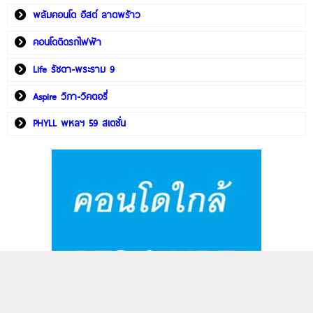
พลัมคอนโด อีสต์ ลาดพร้าว
คอนโดติดรถไฟฟ้า
Life รัชดา-พระราม 9
Aspire วิภา-วิคตอรี่
PHYLL พหลฯ 59 สเตชั่น