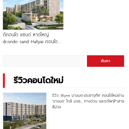
ดีคอนโด แซนด์ หาดใหญ่
dcondo sand Hatyai คอนโด
พร้อมอยู่สไตล์รีสอร์ท เพียง 10
นาที*
ค้นหา
รีวิวคอนโดใหม่
รีวิว Wynn บางมด-ประชาอุทิศ คอนโดใหม่ย่าน
‘บางมด’ ใกล้ มจธ., ทางด่วน และรถไฟฟ้าสาย
สีม่วง