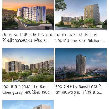
ฮับ หัวหิน HUB HUA HIN คอน
คอนโด เดอะ เบส ศรีจันทร์-
โดใหม่ใจกลางหัวหิน เพียง 5
ขอนแก่น The Base Srichan-
นาที* ถึง
Khonkaen ใกล้ Central
ขอนแก่น
เดอะ เบส เชิงทะเล The Base
รีวิว XELF by Sansiri คอนโด
Cherngtalay คอนโดใหม่ เลี้ยง
ติดถนนพระราม 4 ใกล้ BTS
สัตว์ได้ ใกล้ Boat
ทองหล่อ* เริ่ม