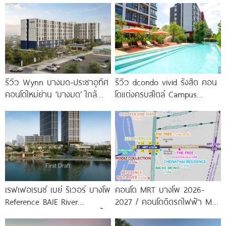
รีวิว Wynn บางมด-ประชาอุทิศ
รีวิว dcondo vivid รังสิต คอน
คอนโดใหม่ย่าน ‘บางมด’ ใกล้
โดแต่งครบสไตล์ Campus
มจธ., ทางด่วน และรถไฟฟ้า
Condo ตรงข้าม ม.กรุงเทพ
สายสีม่วง
พร้อมรับ-ส่ง
เรฟเฟอเรนซ์ เบย์ ริเวอร์ บางโพ
คอนโด MRT บางโพ 2026-
Reference BAIE River
2027 / คอนโดติดรถไฟฟ้า MRT
Bangpho ดีไซน์คอนโดใหม่ริมน้ำ
บางโพ
จาก