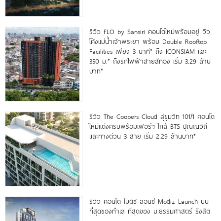
รีวิว FLO by Sansiri คอนโดใหม่พร้อมอยู่ วิว
โค้งแม่น้ำเจ้าพระยา พร้อม Double Rooftop
Facilities เพียง 3 นาที* ถึง ICONSIAM และ
350 ม.* ถึงรถไฟฟ้าสายสีทอง เริ่ม 3.29 ล้าน
บาท*
รีวิว The Coopers Cloud สุขุมวิท 101/1 คอนโด
ใหม่แต่งครบพร้อมเฟอร์ฯ ใกล้ BTS ปุณณวิถี
และทางด่วน 3 สาย เริ่ม 2.29 ล้านบาท*
รีวิว คอนโด โมดิซ ลอนซ์ Modiz Launch บน
ที่สุดของทำเล ที่สุดของ ม.ธรรมศาสตร์ รังสิต