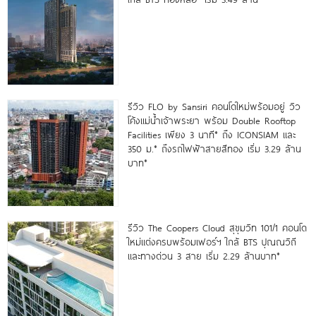
รีวิว FLO by Sansiri คอนโดใหม่พร้อมอยู่ วิว
โค้งแม่น้ำเจ้าพระยา พร้อม Double Rooftop
Facilities เพียง 3 นาที* ถึง ICONSIAM และ
350 ม.* ถึงรถไฟฟ้าสายสีทอง เริ่ม 3.29 ล้าน
บาท*
รีวิว The Coopers Cloud สุขุมวิท 101/1 คอนโด
ใหม่แต่งครบพร้อมเฟอร์ฯ ใกล้ BTS ปุณณวิถี
และทางด่วน 3 สาย เริ่ม 2.29 ล้านบาท*