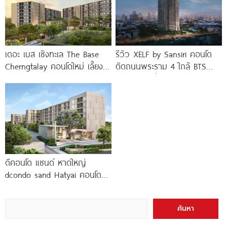
เดอะ เบส เชิงทะเล The Base
รีวิว XELF by Sansiri คอนโด
Cherngtalay คอนโดใหม่ เลี้ยง
ติดถนนพระราม 4 ใกล้ BTS
สัตว์ได้ ใกล้ Boat
ทองหล่อ* เริ่ม
ดีคอนโด แซนด์ หาดใหญ่
dcondo sand Hatyai คอนโด
พร้อมอยู่สไตล์รีสอร์ท เพียง 10
นาที*
ค้นหา