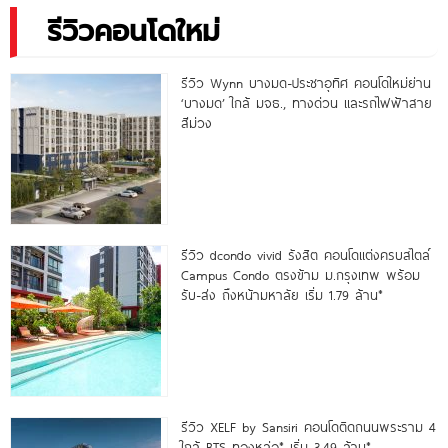
รีวิวคอนโดใหม่
รีวิว Wynn บางมด-ประชาอุทิศ คอนโดใหม่ย่าน
‘บางมด’ ใกล้ มจธ., ทางด่วน และรถไฟฟ้าสาย
สีม่วง
รีวิว dcondo vivid รังสิต คอนโดแต่งครบสไตล์
Campus Condo ตรงข้าม ม.กรุงเทพ พร้อม
รับ-ส่ง ถึงหน้ามหาลัย เริ่ม 1.79 ล้าน*
รีวิว XELF by Sansiri คอนโดติดถนนพระราม 4
ใกล้ BTS ทองหล่อ* เริ่ม 3.49 ล้าน*