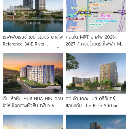
เรฟเฟอเรนซ์ เบย์ ริเวอร์ บางโพ
คอนโด MRT บางโพ 2026-
Reference BAIE River
2027 / คอนโดติดรถไฟฟ้า MRT
Bangpho ดีไซน์คอนโดใหม่ริมน้ำ
บางโพ
จาก
ฮับ หัวหิน HUB HUA HIN คอน
คอนโด เดอะ เบส ศรีจันทร์-
โดใหม่ใจกลางหัวหิน เพียง 5
ขอนแก่น The Base Srichan-
นาที* ถึง
Khonkaen ใกล้ Central
ขอนแก่น