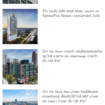
รีวิว คอนโด โมดิซ ลอนซ์ Modiz Launch บน
ที่สุดของทำเล ที่สุดของ ม.ธรรมศาสตร์ รังสิต
รีวิว The Muve บางหว้า คอนโดแต่งครบพร้อม
อยู่ ใกล้ ม.สยาม และ Interchange บางหว้า
เริ่ม 1.89 ล้าน*
รีวิว The Muve Paw บางแค คอนโดใหม่แต่ง
ครบพร้อมอยู่ เลี้ยงสัตว์ได้ ใกล้ MRT บางแค
และ Lotus’s บางแค เริ่ม 1.85 ล้าน*