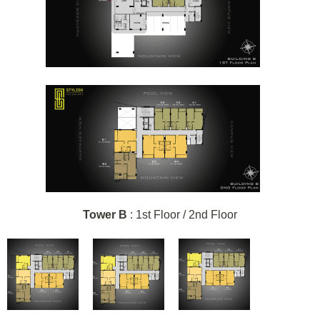
Tower B
: 1st Floor / 2nd Floor