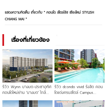
แสดงความคิดเห็น เกี่ยวกับ "
คอนโด สไตล์ลิช เชียงใหม่ STYLISH
CHIANG MAI
"
เรื่องที่เกี่ยวข้อง
รีวิว Wynn บางมด-ประชาอุทิศ
รีวิว dcondo vivid รังสิต คอน
คอนโดใหม่ย่าน ‘บางมด’ ใกล้
โดแต่งครบสไตล์ Campus
มจธ., ทางด่วน และรถไฟฟ้า
Condo ตรงข้าม ม.กรุงเทพ
สายสีม่วง
พร้อมรับ-ส่ง