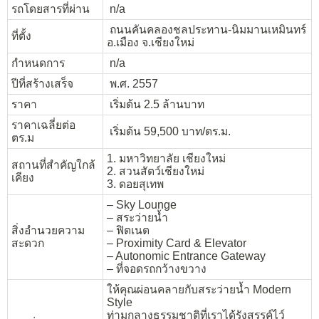
รถโดยสารที่ผ่าน
n/a
ถนนคันคลองชลประทาน-นิมมานเหมินทร์
ที่ตั้ง
อ.เมือง จ.เชียงใหม่
กำหนดการ
n/a
ปีที่สร้างเสร็จ
พ.ศ. 2557
ราคา
เริ่มต้น 2.5 ล้านบาท
ราคาเฉลี่ยต่อ
เริ่มต้น 59,500 บาท/ตร.ม.
ตร.ม
1. มหาวิทยาลัย เชียงใหม่
สถานที่สำคัญใกล้
2. สวนสัตว์เชียงใหม่
เคียง
3. ดอยสุเทพ
– Sky Lounge
– สระว่ายน้ำ
สิ่งอำนวยความ
– ฟิตเนต
สะดวก
– Proximity Card & Elevator
– Autonomic Entrance Gateway
– ที่จอดรถกว้างขวาง
ให้คุณผ่อนคลายกับสระว่ายน้ำ Modern
Style
ท่ามกลางธรรมชาติที่เราได้รังสรรค์ไว์