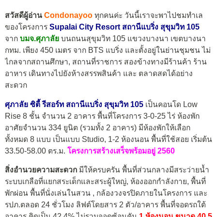
สวัสดีผู้อ่าน
Condonayoo
ทุกคนค่ะ วันนี้เราจะพาไปชมทำเล
ของโครงการ
Supalai City Resort สถานีแบริ่ง สุขุมวิท 105
จาก
บมจ.ศุภาลัย
บนถนนสุขุมวิท 105 แขวงบางนา เขตบางนา
กทม. เพียง 450 เมตร จาก BTS แบริ่ง และตั้งอยู่ในย่านชุมชน ไม่
ไกลจากสถานศึกษา, สถานที่ราชการ สองข้างทางมีร้านค้า ร้าน
อาหาร เดินทางไปยังห้างสรรพสินค้า และ ตลาดสดได้อย่าง
สะดวก
ศุภาลัย ซิตี้ รีสอร์ท สถานีแบริ่ง สุขุมวิท 105
เป็นคอนโด Low
Rise 8 ชั้น จำนวน 2 อาคาร พื้นที่โครงการ 3-0-25 ไร่ ห้องพัก
อาศัยจำนวน 334 ยูนิต (รวมทั้ง 2 อาคาร) มีห้องพักให้เลือก
ทั้งหมด 8 แบบ เป็นแบบ Studio, 1-2 ห้องนอน พื้นที่ใช้สอย เริ่มต้น
33.50-58.00 ตร.ม.
โครงการ
สร้างเสร็จพร้อมอยู่ 2560
สิ่งอำนวยความสะดวก
มีให้ครบครัน พื้นที่ส่วนกลางมีสระว่ายน้ำ
ระบบเกลือที่แยกสระเด็กและสระผู้ใหญ่, ห้องออกกำลังกาย, พื้นที่
พักผ่อน พื้นที่นั่งเล่นในสวน , กล้องวงจรปิดภายในโครงการ และ
รปภ.ตลอด 24 ชั่วโมง ลิฟต์โดยสาร 2 ตัว/อาคาร พื้นที่จอดรถใต้
อาคาร คิดเป็น 42.4% ไม่รวมจอดซ้อนคัน
1 ห้องนอน ขนาด 40.5