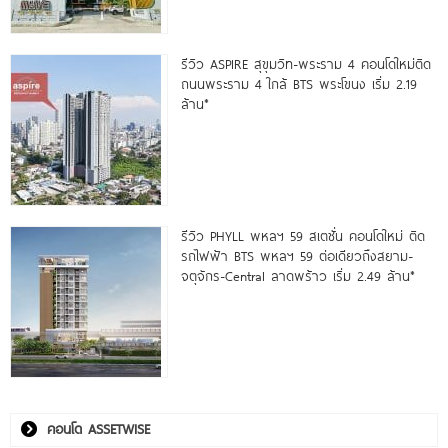
รีวิว ASPIRE สุขุมวิท-พระราม 4 คอนโดใหม่ติด
ถนนพระราม 4 ใกล้ BTS พระโขนง เริ่ม 2.19
ล้าน*
รีวิว PHYLL พหลฯ 59 สเตชั่น คอนโดใหม่ ติด
รถไฟฟ้า BTS พหลฯ 59 ต่อเดียวถึงสยาม-
จตุจักร-Central ลาดพร้าว เริ่ม 2.49 ล้าน*
คอนโด ASSETWISE