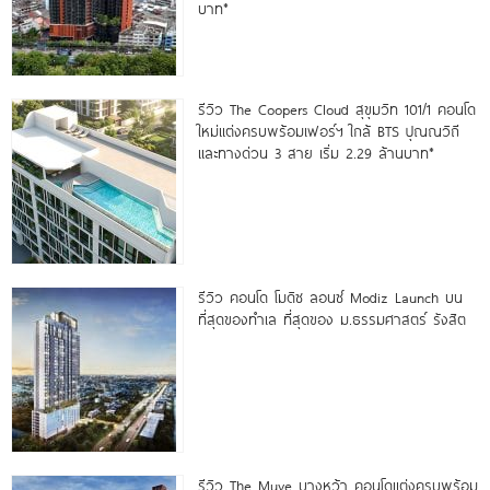
บาท*
รีวิว The Coopers Cloud สุขุมวิท 101/1 คอนโด
ใหม่แต่งครบพร้อมเฟอร์ฯ ใกล้ BTS ปุณณวิถี
และทางด่วน 3 สาย เริ่ม 2.29 ล้านบาท*
รีวิว คอนโด โมดิซ ลอนซ์ Modiz Launch บน
ที่สุดของทำเล ที่สุดของ ม.ธรรมศาสตร์ รังสิต
รีวิว The Muve บางหว้า คอนโดแต่งครบพร้อม