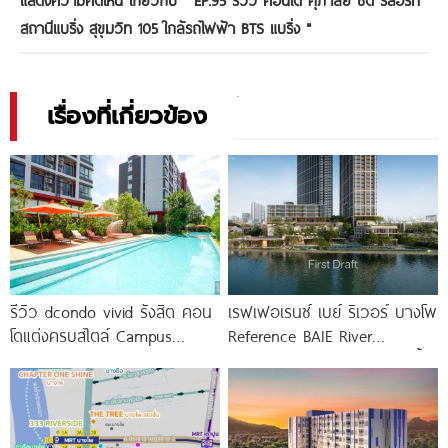
สถานีแบริ่ง สุขุมวิท 105 ใกล้รถไฟฟ้า BTS แบริ่ง
"
เรื่องที่เกี่ยวข้อง
รีวิว dcondo vivid รังสิต คอน
เรฟเฟอเรนซ์ เบย์ ริเวอร์ บางโพ
โดแต่งครบสไตล์ Campus
Reference BAIE River
Condo ตรงข้าม ม.กรุงเทพ
Bangpho ดีไซน์คอนโดใหม่ริมน้ำ
พร้อมรับ-ส่ง
จาก