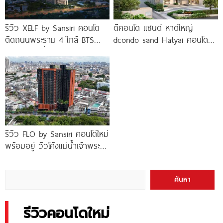
รีวิว XELF by Sansiri คอนโด
ดีคอนโด แซนด์ หาดใหญ่
ติดถนนพระราม 4 ใกล้ BTS
dcondo sand Hatyai คอนโด
ทองหล่อ* เริ่ม
พร้อมอยู่สไตล์รีสอร์ท เพียง 10
นาที*
รีวิว FLO by Sansiri คอนโดใหม่
พร้อมอยู่ วิวโค้งแม่น้ำเจ้าพระยา
พร้อม Double Rooftop
Facilities
ค้นหา
รีวิวคอนโดใหม่