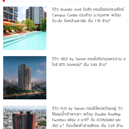
รีวิว dcondo vivid รังสิต คอนโดแต่งครบสไตล์
Campus Condo ตรงข้าม ม.กรุงเทพ พร้อม
รับ-ส่ง ถึงหน้ามหาลัย เริ่ม 1.79 ล้าน*
รีวิว XELF by Sansiri คอนโดติดถนนพระราม 4
ใกล้ BTS ทองหล่อ* เริ่ม 3.49 ล้าน*
รีวิว FLO by Sansiri คอนโดใหม่พร้อมอยู่ วิว
โค้งแม่น้ำเจ้าพระยา พร้อม Double Rooftop
Facilities เพียง 3 นาที* ถึง ICONSIAM และ
350 ม.* ถึงรถไฟฟ้าสายสีทอง เริ่ม 3.29 ล้าน