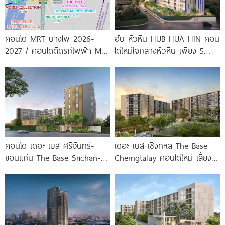
คอนโด MRT บางโพ 2026-
ฮับ หัวหิน HUB HUA HIN คอน
2027 / คอนโดติดรถไฟฟ้า MRT
โดใหม่ใจกลางหัวหิน เพียง 5
บางโพ
นาที* ถึง
คอนโด เดอะ เบส ศรีจันทร์-
เดอะ เบส เชิงทะเล The Base
ขอนแก่น The Base Srichan-
Cherngtalay คอนโดใหม่ เลี้ยง
Khonkaen ใกล้ Central
สัตว์ได้ ใกล้ Boat
ขอนแก่น