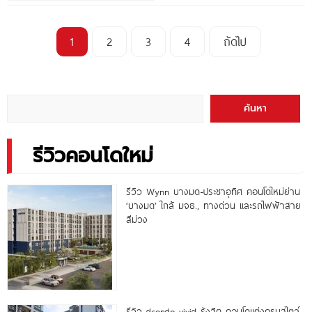
1
2
3
4
ถัดไป
ค้นหา
รีวิวคอนโดใหม่
รีวิว Wynn บางมด-ประชาอุทิศ คอนโดใหม่ย่าน
‘บางมด’ ใกล้ มจธ., ทางด่วน และรถไฟฟ้าสาย
สีม่วง
รีวิว dcondo vivid รังสิต คอนโดแต่งครบสไตล์