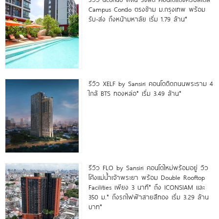
Campus Condo ตรงข้าม ม.กรุงเทพ พร้อม
รับ-ส่ง ถึงหน้ามหาลัย เริ่ม 1.79 ล้าน*
รีวิว XELF by Sansiri คอนโดติดถนนพระราม 4
ใกล้ BTS ทองหล่อ* เริ่ม 3.49 ล้าน*
รีวิว FLO by Sansiri คอนโดใหม่พร้อมอยู่ วิว
โค้งแม่น้ำเจ้าพระยา พร้อม Double Rooftop
Facilities เพียง 3 นาที* ถึง ICONSIAM และ
350 ม.* ถึงรถไฟฟ้าสายสีทอง เริ่ม 3.29 ล้าน
บาท*