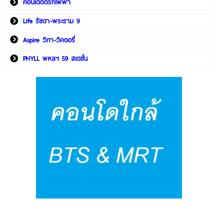
คอนโดติดรถไฟฟ้า
Life รัชดา-พระราม 9
Aspire วิภา-วิคตอรี่
PHYLL พหลฯ 59 สเตชั่น