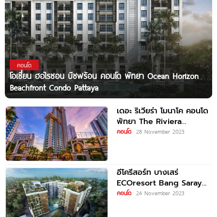
คอนโด
โอเชี่ยน ฮอไรซอน บีชฟร้อน คอนโด พัทยา Ocean Horizon
Beachfront Condo Pattaya
เดอะ ริเวียร่า โมนาโค คอนโด
พัทยา The Riviera
Monaco Condo Pattaya
คอนโด
28 November 2023
อีโครีสอร์ท บางเสร่
ECOresort Bang Saray
ราคาเริ่มต้น 2.2 ล้านบาท*
คอนโด
24 November 2023