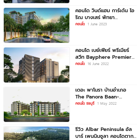
คอนโด วินด์แฮม การ์เด้น ไอ
ริณ บางเสร่ พัทยา
Wyndham Garden Irin
คอนโด
1 June 2023
Bangsaray
คอนโด เบย์เฟียร์ พรีเมียร์
สวีท Bayphere Premier
Suites ติดชายหาดส่วนตัวใน
คอนโด
16 June 2022
เขตนาจอมเทียน เริ่มต้น 4.5
เดอะ พาโนรา บ้านอำเภอ
The Panora Baan-
Amphur คอนโดโครงการ
คอนโด ชลบุรี
1 May 2022
ใหม่ จาก Mida Assets
รีวิว Albar Peninsula อัล
บาร์ เพนนินซูลา คอนโดตาก