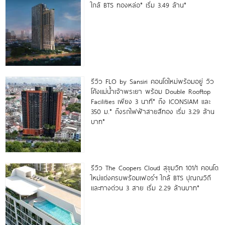
ใกล้ BTS ทองหล่อ* เริ่ม 3.49 ล้าน*
รีวิว FLO by Sansiri คอนโดใหม่พร้อมอยู่ วิว
โค้งแม่น้ำเจ้าพระยา พร้อม Double Rooftop
Facilities เพียง 3 นาที* ถึง ICONSIAM และ
350 ม.* ถึงรถไฟฟ้าสายสีทอง เริ่ม 3.29 ล้าน
บาท*
รีวิว The Coopers Cloud สุขุมวิท 101/1 คอนโด
ใหม่แต่งครบพร้อมเฟอร์ฯ ใกล้ BTS ปุณณวิถี
และทางด่วน 3 สาย เริ่ม 2.29 ล้านบาท*