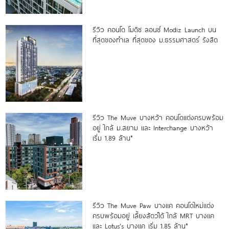
รีวิว คอนโด โมดิซ ลอนซ์ Modiz Launch บน
ที่สุดของทำเล ที่สุดของ ม.ธรรมศาสตร์ รังสิต
รีวิว The Muve บางหว้า คอนโดแต่งครบพร้อม
อยู่ ใกล้ ม.สยาม และ Interchange บางหว้า
เริ่ม 1.89 ล้าน*
รีวิว The Muve Paw บางแค คอนโดใหม่แต่ง
ครบพร้อมอยู่ เลี้ยงสัตว์ได้ ใกล้ MRT บางแค
และ Lotus’s บางแค เริ่ม 1.85 ล้าน*