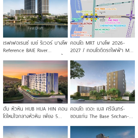
เรฟเฟอเรนซ์ เบย์ ริเวอร์ บางโพ
คอนโด MRT บางโพ 2026-
Reference BAIE River
2027 / คอนโดติดรถไฟฟ้า MRT
Bangpho ดีไซน์คอนโดใหม่ริมน้ำ
บางโพ
จาก
ฮับ หัวหิน HUB HUA HIN คอน
คอนโด เดอะ เบส ศรีจันทร์-
โดใหม่ใจกลางหัวหิน เพียง 5
ขอนแก่น The Base Srichan-
นาที* ถึง
Khonkaen ใกล้ Central
ขอนแก่น