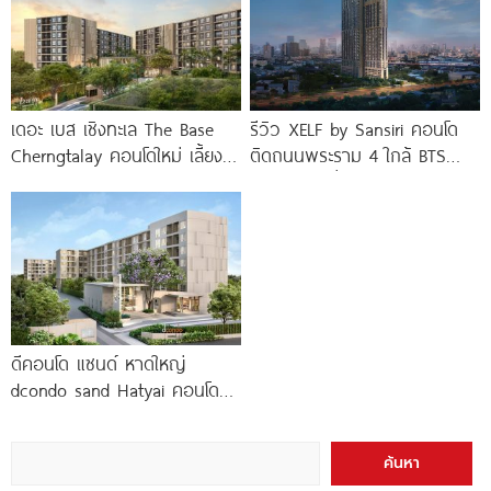
เดอะ เบส เชิงทะเล The Base
รีวิว XELF by Sansiri คอนโด
Cherngtalay คอนโดใหม่ เลี้ยง
ติดถนนพระราม 4 ใกล้ BTS
สัตว์ได้ ใกล้ Boat
ทองหล่อ* เริ่ม
ดีคอนโด แซนด์ หาดใหญ่
dcondo sand Hatyai คอนโด
พร้อมอยู่สไตล์รีสอร์ท เพียง 10
นาที*
ค้นหา