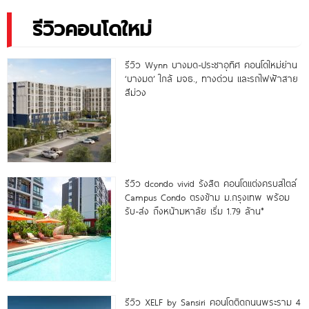
รีวิวคอนโดใหม่
รีวิว Wynn บางมด-ประชาอุทิศ คอนโดใหม่ย่าน
‘บางมด’ ใกล้ มจธ., ทางด่วน และรถไฟฟ้าสาย
สีม่วง
รีวิว dcondo vivid รังสิต คอนโดแต่งครบสไตล์
Campus Condo ตรงข้าม ม.กรุงเทพ พร้อม
รับ-ส่ง ถึงหน้ามหาลัย เริ่ม 1.79 ล้าน*
รีวิว XELF by Sansiri คอนโดติดถนนพระราม 4