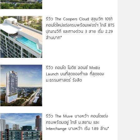
รีวิว The Coopers Cloud สุขุมวิท 101/1
คอนโดใหม่แต่งครบพร้อมเฟอร์ฯ ใกล้ BTS
ปุณณวิถี และทางด่วน 3 สาย เริ่ม 2.29
ล้านบาท*
รีวิว คอนโด โมดิซ ลอนซ์ Modiz
Launch บนที่สุดของทำเล ที่สุดของ
ม.ธรรมศาสตร์ รังสิต
รีวิว The Muve บางหว้า คอนโดแต่ง
ครบพร้อมอยู่ ใกล้ ม.สยาม และ
Interchange บางหว้า เริ่ม 1.89 ล้าน*