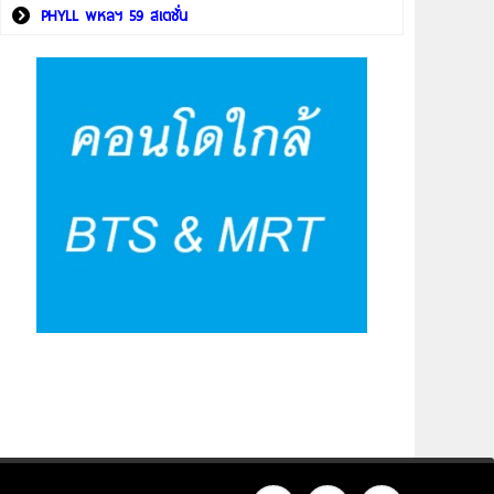
PHYLL พหลฯ 59 สเตชั่น