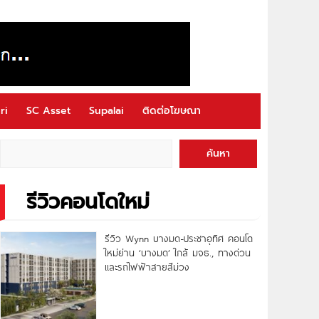
ri
SC Asset
Supalai
ติดต่อโฆษณา
ค้นหา
รีวิวคอนโดใหม่
รีวิว Wynn บางมด-ประชาอุทิศ คอนโด
ใหม่ย่าน ‘บางมด’ ใกล้ มจธ., ทางด่วน
และรถไฟฟ้าสายสีม่วง