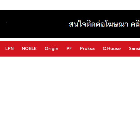
LPN
NOBLE
Origin
PF
Pruksa
Q.House
Sansi