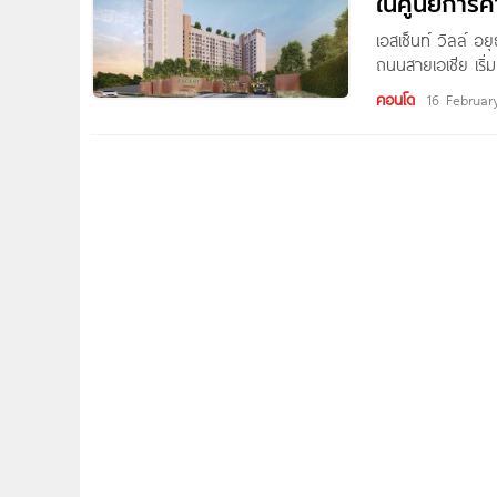
ในศูนย์การค
เอสเซ็นท์ วิลล์ อ
ถนนสายเอเชีย เริ่
จำกัด โครงการตั
คอนโด
16 Februar
ทำเลศักยภาพ ติดศู
และใกล้ความสะดว