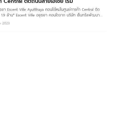
้า Central ติดถนนสายเอเชีย เริ่ม
ยุธยา Escent Ville Ayutthaya คอนโดใหม่ในศูนย์การค้า Central ติด
ม 1.9 ล้าน* Escent Ville อยุธยา คอนโดจาก บริษัท เซ็นทรัลพัฒนา
้งอยู่บนถนนอโยธยา ต.คลองสวนพลู อ.เมือง จ.พระนครศรีอยุธยา บน
y 2023
นย์การค้า Central อยุธยา และถนนสายเอเชีย เชื่อมต่อทุก Lifestyle
กสบาย ใกล้นิคมอุตสาหกรรมโรจนะ,