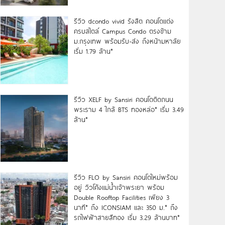
รีวิว dcondo vivid รังสิต คอนโดแต่ง
ครบสไตล์ Campus Condo ตรงข้าม
ม.กรุงเทพ พร้อมรับ-ส่ง ถึงหน้ามหาลัย
เริ่ม 1.79 ล้าน*
รีวิว XELF by Sansiri คอนโดติดถนน
พระราม 4 ใกล้ BTS ทองหล่อ* เริ่ม 3.49
ล้าน*
รีวิว FLO by Sansiri คอนโดใหม่พร้อม
อยู่ วิวโค้งแม่น้ำเจ้าพระยา พร้อม
Double Rooftop Facilities เพียง 3
นาที* ถึง ICONSIAM และ 350 ม.* ถึง
รถไฟฟ้าสายสีทอง เริ่ม 3.29 ล้านบาท*