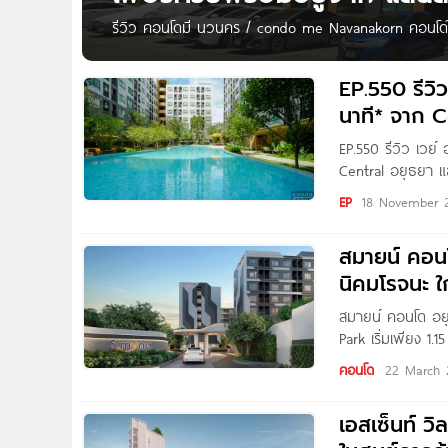
รีวิว คอนโดมี นวนคร / condo me Navanakorn คอนโดใหม่
ใกล้นิคมฯ นวนคร เปิดตึกใหม่ เริ่มเพียง 1.09 ล้าน* Wri
นี้เราจะพาไปชมคอนโดใหม่ราคาล้านนิด ๆ จาก แสนสิริ
EP.550 รีวิ
นาที* จาก C
EP.550 รีวิว เวย
Central อยุธยา แล
Pure Thaitapa สวัส
EP
18 November 
สมายน์ คอน
นิคมโรจนะ ใ
สมายน์ คอนโด อย
Park เริ่มเพียง 
จาก บริษัท สิรีน 
คอนโด
22 March 
ต.คานหาม อ.อุทัย
เอสเซ็นท์ ว