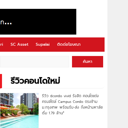
ri
SC Asset
Supalai
ติดต่อโฆษณา
ค้นหา
รีวิวคอนโดใหม่
รีวิว dcondo vivid รังสิต คอนโดแต่ง
ครบสไตล์ Campus Condo ตรงข้าม
ม.กรุงเทพ พร้อมรับ-ส่ง ถึงหน้ามหาลัย
เริ่ม 1.79 ล้าน*