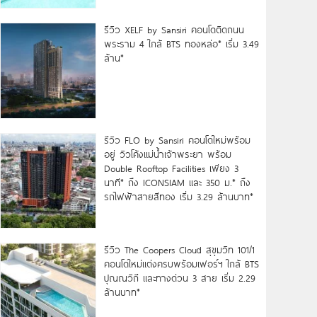
รีวิว XELF by Sansiri คอนโดติดถนน
พระราม 4 ใกล้ BTS ทองหล่อ* เริ่ม 3.49
ล้าน*
รีวิว FLO by Sansiri คอนโดใหม่พร้อม
อยู่ วิวโค้งแม่น้ำเจ้าพระยา พร้อม
Double Rooftop Facilities เพียง 3
นาที* ถึง ICONSIAM และ 350 ม.* ถึง
รถไฟฟ้าสายสีทอง เริ่ม 3.29 ล้านบาท*
รีวิว The Coopers Cloud สุขุมวิท 101/1
คอนโดใหม่แต่งครบพร้อมเฟอร์ฯ ใกล้ BTS
ปุณณวิถี และทางด่วน 3 สาย เริ่ม 2.29
ล้านบาท*