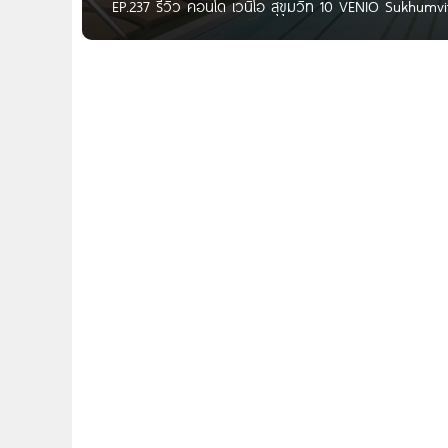
EP.237 รีวิว คอนโด เวนิโอ สุขุมวิท 10 VENIO Sukhumv
เริ่ม 5.49 ล้าน* Written By : Som Sawarose Khaisilp 
หาคอนโดเพื่ออยู่อาศัยเองหรือลงทุนปล่อยเช่ากันอยู่นั้น