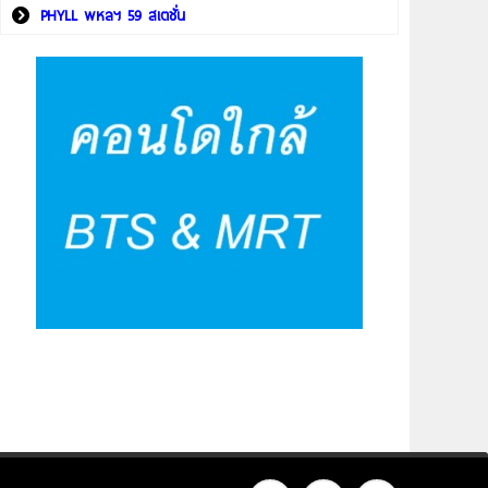
PHYLL พหลฯ 59 สเตชั่น