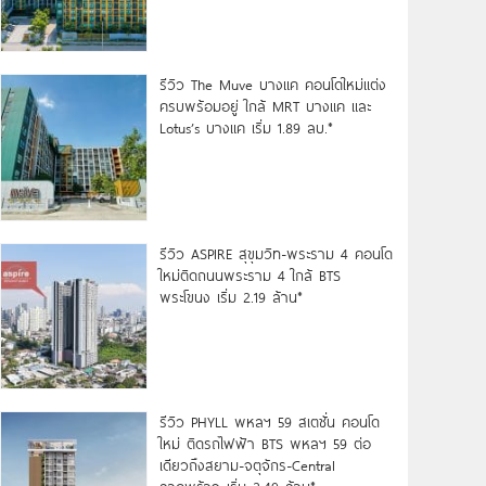
รีวิว The Muve บางแค คอนโดใหม่แต่ง
ครบพร้อมอยู่ ใกล้ MRT บางแค และ
Lotus’s บางแค เริ่ม 1.89 ลบ.*
รีวิว ASPIRE สุขุมวิท-พระราม 4 คอนโด
ใหม่ติดถนนพระราม 4 ใกล้ BTS
พระโขนง เริ่ม 2.19 ล้าน*
รีวิว PHYLL พหลฯ 59 สเตชั่น คอนโด
ใหม่ ติดรถไฟฟ้า BTS พหลฯ 59 ต่อ
เดียวถึงสยาม-จตุจักร-Central