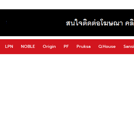
LPN
NOBLE
Origin
PF
Pruksa
Q.House
Sansi