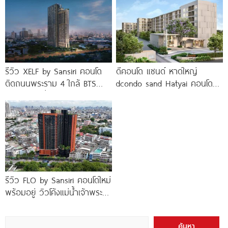
รีวิว XELF by Sansiri คอนโด
ดีคอนโด แซนด์ หาดใหญ่
ติดถนนพระราม 4 ใกล้ BTS
dcondo sand Hatyai คอนโด
ทองหล่อ* เริ่ม
พร้อมอยู่สไตล์รีสอร์ท เพียง 10
นาที*
รีวิว FLO by Sansiri คอนโดใหม่
พร้อมอยู่ วิวโค้งแม่น้ำเจ้าพระยา
พร้อม Double Rooftop
Facilities
ค้นหา