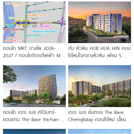
พร้อมรับ-ส่ง
จาก
คอนโด MRT บางโพ 2026-
ฮับ หัวหิน HUB HUA HIN คอน
2027 / คอนโดติดรถไฟฟ้า MRT
โดใหม่ใจกลางหัวหิน เพียง 5
บางโพ
นาที* ถึง
คอนโด เดอะ เบส ศรีจันทร์-
เดอะ เบส เชิงทะเล The Base
ขอนแก่น The Base Srichan-
Cherngtalay คอนโดใหม่ เลี้ยง
Khonkaen ใกล้ Central
สัตว์ได้ ใกล้ Boat
ขอนแก่น