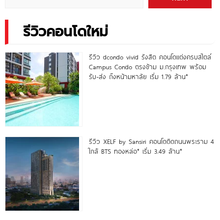
รีวิวคอนโดใหม่
รีวิว dcondo vivid รังสิต คอนโดแต่งครบสไตล์
Campus Condo ตรงข้าม ม.กรุงเทพ พร้อม
รับ-ส่ง ถึงหน้ามหาลัย เริ่ม 1.79 ล้าน*
รีวิว XELF by Sansiri คอนโดติดถนนพระราม 4
ใกล้ BTS ทองหล่อ* เริ่ม 3.49 ล้าน*