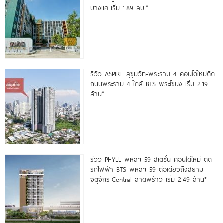
บางแค เริ่ม 1.89 ลบ.*
รีวิว ASPIRE สุขุมวิท-พระราม 4 คอนโดใหม่ติด
ถนนพระราม 4 ใกล้ BTS พระโขนง เริ่ม 2.19
ล้าน*
รีวิว PHYLL พหลฯ 59 สเตชั่น คอนโดใหม่ ติด
รถไฟฟ้า BTS พหลฯ 59 ต่อเดียวถึงสยาม-
จตุจักร-Central ลาดพร้าว เริ่ม 2.49 ล้าน*