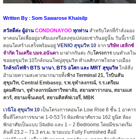
Written By : Som Sawarose Khaisilp
สวัสดีค่ะ ผู้อ่าน
CONDONAYOO
ทุกท่าน
สำหรับใครที่กำลังมอง
หาคอนโดเพื่ออยู่อาศัยเองหรือลงทุนปล่อยเช่ากันอยู่นั้น วันนี้เรามี
คอนโดสร้างเสร็จพร้อมอยู่
VENIO สุขุมวิท 10
จาก
บริษัท เฮลิกซ์
จำกัด ในเครือ บมจ.อนันดา
มาฝากกันค่ะ กับ
โครงการ
บนทำเลใน
ซอยสุขุมวิท 10ใกล้ถนนใหญ่สุขุมวิท ทำเลศักภาพใจกลางเมือง
ใกล้รถไฟฟ้า BTS นานา, BTS อโศก และ MRT สุขุมวิท
ใกล้สิ่ง
อำนวยความสะดวกมากมายทั้ง
ห้าง Terminal 21, โรบินสัน
สุขุมวิท, Central Embassy,
ร.พ.จุฬาลงกรณ์, ร.ร.เตรียม
อุดมศึกษา, จุฬาลงกรณ์มหาวิทยาลัย, สยามพารากอน, สยามแส
ควร์, สยามเซ็นเตอร์, สยามดิสคัฟเวอรี่, MBK
เวนิโอ สุขุมวิท 10
เป็นโครงการคอนโด Low Rise 8 ชั้น 1 อาคาร
พื้นที่โครงการขนาด 1-0-53 ไร่ ห้องพักอาศัยรวม 162 ยูนิต ห้อง
พักอาศัยเป็นแบบ Studio และ
1 – 2 Bedrooms
โดยมีขนาดเริ่ม
ต้นที่ 23.2 – 71.3 ตร.ม. ขายแบบ Fully Furnished คือมี