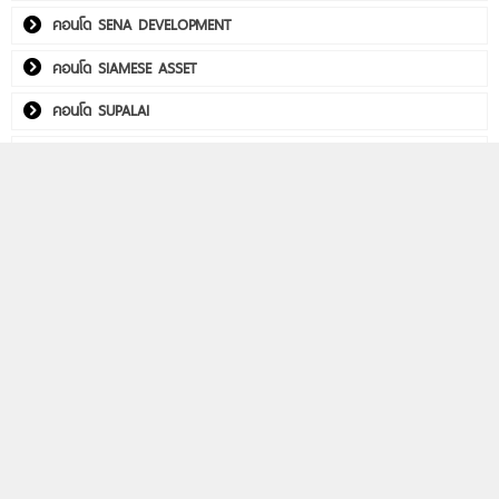
คอนโด SENA DEVELOPMENT
คอนโด SIAMESE ASSET
คอนโด SUPALAI
คอนโด THE CUBE
คอนโด Utility Real Estate
คอนโด WITHITHAI REAL ESTATE
พลัมคอนโด อีสต์ ลาดพร้าว
คอนโดติดรถไฟฟ้า
Life รัชดา-พระราม 9
Aspire วิภา-วิคตอรี่
PHYLL พหลฯ 59 สเตชั่น