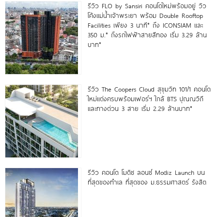
รีวิว FLO by Sansiri คอนโดใหม่พร้อมอยู่ วิว
โค้งแม่น้ำเจ้าพระยา พร้อม Double Rooftop
Facilities เพียง 3 นาที* ถึง ICONSIAM และ
350 ม.* ถึงรถไฟฟ้าสายสีทอง เริ่ม 3.29 ล้าน
บาท*
รีวิว The Coopers Cloud สุขุมวิท 101/1 คอนโด
ใหม่แต่งครบพร้อมเฟอร์ฯ ใกล้ BTS ปุณณวิถี
และทางด่วน 3 สาย เริ่ม 2.29 ล้านบาท*
รีวิว คอนโด โมดิซ ลอนซ์ Modiz Launch บน
ที่สุดของทำเล ที่สุดของ ม.ธรรมศาสตร์ รังสิต