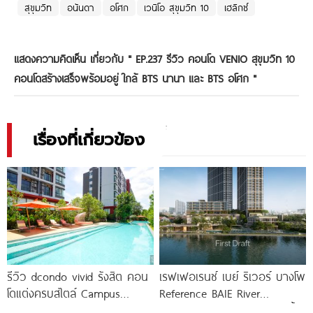
สุขุมวิท
อนันดา
อโศก
เวนิโอ สุขุมวิท 10
เฮลิกซ์
แสดงความคิดเห็น เกี่ยวกับ "
EP.237 รีวิว คอนโด VENIO สุขุมวิท 10
คอนโดสร้างเสร็จพร้อมอยู่ ใกล้ BTS นานา และ BTS อโศก
"
เรื่องที่เกี่ยวข้อง
รีวิว dcondo vivid รังสิต คอน
เรฟเฟอเรนซ์ เบย์ ริเวอร์ บางโพ
โดแต่งครบสไตล์ Campus
Reference BAIE River
Condo ตรงข้าม ม.กรุงเทพ
Bangpho ดีไซน์คอนโดใหม่ริมน้ำ