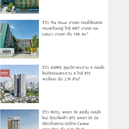
รีวิว The Muve บางแค คอนโดใหม่แต่ง
ครบพร้อมอยู่ ใกล้ MRT บางแค และ
Lotus’s บางแค เริ่ม 1.89 ลบ.*
รีวิว ASPIRE สุขุมวิท-พระราม 4 คอนโด
ใหม่ติดถนนพระราม 4 ใกล้ BTS
พระโขนง เริ่ม 2.19 ล้าน*
รีวิว PHYLL พหลฯ 59 สเตชั่น คอนโด
ใหม่ ติดรถไฟฟ้า BTS พหลฯ 59 ต่อ
เดียวถึงสยาม-จตุจักร-Central