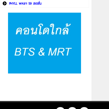
PHYLL พหลฯ 59 สเตชั่น