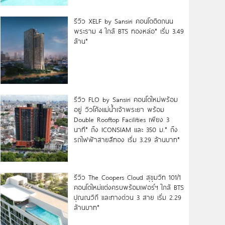
รีวิว XELF by Sansiri คอนโดติดถนน
พระราม 4 ใกล้ BTS ทองหล่อ* เริ่ม 3.49
ล้าน*
รีวิว FLO by Sansiri คอนโดใหม่พร้อม
อยู่ วิวโค้งแม่น้ำเจ้าพระยา พร้อม
Double Rooftop Facilities เพียง 3
นาที* ถึง ICONSIAM และ 350 ม.* ถึง
รถไฟฟ้าสายสีทอง เริ่ม 3.29 ล้านบาท*
รีวิว The Coopers Cloud สุขุมวิท 101/1
คอนโดใหม่แต่งครบพร้อมเฟอร์ฯ ใกล้ BTS
ปุณณวิถี และทางด่วน 3 สาย เริ่ม 2.29
ล้านบาท*