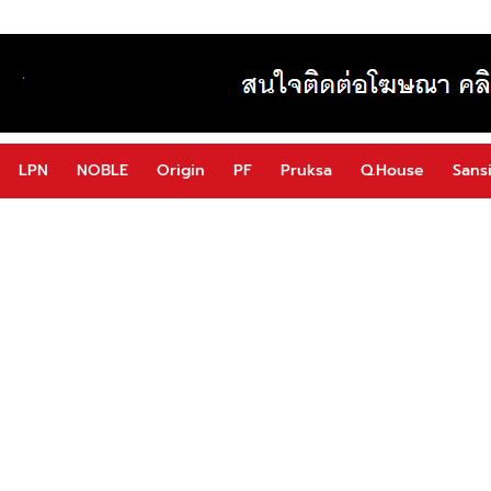
LPN
NOBLE
Origin
PF
Pruksa
Q.House
Sansi