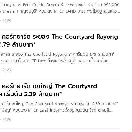
ม กาญจนบุรี Park Condo Dream Kanchanaburi ราคาเริ่ม 999,000
o Dream กาญจนบุรี’ คอนโดจาก CP LAND โครงการตั้งอยู่ถนนแสงชู
มือง จ.กาญจนบุรี ทำเลใจกลางย่านธุรกิจ เชื่อมทุกจุดหมายสำคัญ
y 2023
จาก รพ.พหลพล พยุหเสนา
 คอร์ทยาร์ด ระยอง The Courtyard Rayong
 1.79 ล้านบาท*
ยาร์ด ระยอง The Courtyard Rayong ราคาเริ่มต้น 1.79 ล้านบาท*
ะยอง’ คอนโดจาก CP Land โครงการตั้งอยู่ตำบลปากน้ำ อ.เมือง
ยบชาบฝั่ง สามารถเดินลงชายหาดได้เพียงไม่กี่ก้าว ใกล้ถนนสุขุมวิท
y 2023
่งอำนวยความสะดวกแบบครบครันรอบโครงการ ‘เดอะ คอร์ทยาร์ด
 Low-Rise สูง 7
 คอร์ทยาร์ด เขาใหญ่ The Courtyard
าเริ่มต้น 2.39 ล้านบาท*
ยาร์ด เขาใหญ่ The Courtyard Khaoyai ราคาเริ่มต้น 2.39 ล้านบาท*
าใหญ่’ คอนโดจาก CP Land โครงการตั้งอยู่ถนนธนะรัชต์ ต.หมูสี
าชสีมา คอนโดแห่งแรกในเขาใหญ่ที่ติดถนนธนะรัชต์มากที่สุด บริเวณรอบ
y 2023
ไปด้วยสถานที่ท่องเที่ยวชื่อดัง อาทิ Within เขาใหญ่, Khao Yai Art
a