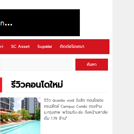
ri
SC Asset
Supalai
ติดต่อโฆษณา
ค้นหา
รีวิวคอนโดใหม่
รีวิว dcondo vivid รังสิต คอนโดแต่ง
ครบสไตล์ Campus Condo ตรงข้าม
ม.กรุงเทพ พร้อมรับ-ส่ง ถึงหน้ามหาลัย
เริ่ม 1.79 ล้าน*