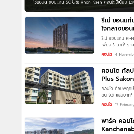
โซแอนด์ ขอนแก่น SOŪ& Khon Kaen คอนโดมิเนียม Low-Ri
ล้านบาท* เตรียมพบ SOŪ& ขอนแก่น คอนโดโครงการใหม่ จา
จ.ขอนแก่น บนทำเลใจกลางขอนแก่น พื้นที่ทำเลแห่งอนาค
รีเน่ ขอนแ
ใจกลางขอนแ
รีเน่ ขอนแก่น R
เพียง 5 นาที* รา
ใหม่ จาก CP LAND 
คอนโด
4 Novemb
ใจกลางเมืองขอนแก
คอนโด กัลป
Plus Sakon
คอนโด กัลปพฤกษ์ 
ต้น 9.9 แสนบาท* 
ถนนรัฐพัฒนา อ.เ
คอนโด
17 Februar
5 นาที*
พาร์ค คอนโ
Kanchanabu