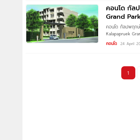
คอนโด กัลป
Grand Park
คอนโด กัลปพฤกษ์ 
Kalapapruek Gran
ถ.พหลโยธิน อ.เมือง
คอนโด
24 April 2
และ รร.เมืองเชีย
1