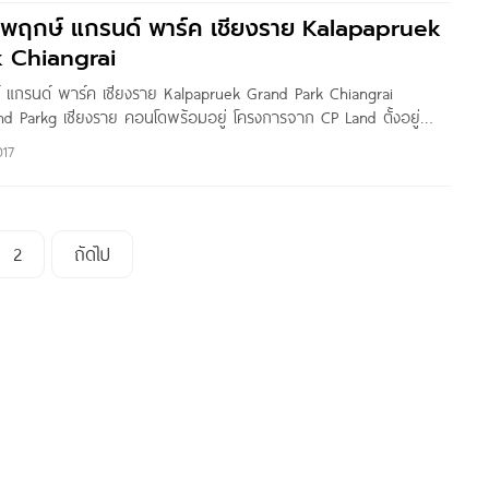
พฤกษ์ แกรนด์ พาร์ค เชียงราย Kalapapruek
 Chiangrai
แกรนด์ พาร์ค เชียงราย Kalpapruek Grand Park Chiangrai
d Parkg เชียงราย คอนโดพร้อมอยู่ โครงการจาก CP Land ตั้งอยู่
 จ.เชียงราย ใกล้สี่แยกแม่กรณ์, รพ.เกษมราษฎร์ ศรีบุรินทร์, วัดร่องขุ่น
017
งราย กัลปพฤกษ์ แกรนด์ พาร์ค เชียงราย
2
ถัดไป