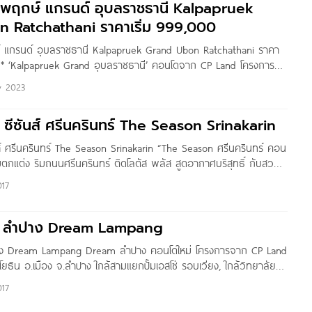
พฤกษ์ แกรนด์ อุบลราชธานี Kalpapruek
 Ratchathani ราคาเริ่ม 999,000
 แกรนด์ อุบลราชธานี Kalpapruek Grand Ubon Ratchathani ราคา
ท* ‘Kalpapruek Grand อุบลราชธานี’ คอนโดจาก CP Land โครงการตั้ง
0 ถ.ชยางกูร ต.ในเมือง อ.เมือง จ.อุบลราชธานี บนทำเลศักยภาพ ใกล้
y 2023
ชยางกูร) สะดวกสบายใกล้แหล่งอำนวยความสะดวกครบครัน เช่น Big
ซีซันส์ ศรีนครินทร์ The Season Srinakarin
ส์ ศรีนครินทร์ The Season Srinakarin “The Season ศรีนครินทร์ คอน
มตกแต่ง ริมถนนศรีนครินทร์ ติดโลตัส พลัส สูดอากาศบริสุทธิ์ กับสวน
ักผ่อนอย่างแท้จริง ภายนอกอาคารเน้นความโดดเด่นด้วยกระจกทรงสูง
017
ับเส้นสายแนวตั้ง สื่อถึงรสนิยมทันสมัยอย่างมี สไตล์ ภายในห้องพัก
บแสงธรรมชาติ ทำให้สามารถสัมผัสธรรมชาติภายนอก ได้อย่างเต็มที่
ม ลำปาง Dream Lampang
พื้นที่ใช้สอยเพื่อรองรับการใช้งานทุกกิจกรรมในห้องชุด สำหรับพื้นที่จำกัด
ิภาพ เพียง
าง Dream Lampang Dream ลำปาง คอนโดใหม่ โครงการจาก CP Land
ยธิน อ.เมือง จ.ลำปาง ใกล้สามแยกปั้มเอสโซ่ รอบเวียง, ใกล้วิทยาลัย
, วิทยาลัย อาชีวศึกษาลำปาง, รร.บุญวาทย์วิทยาลัย, รร.ลำปาง
017
์ลำปาง และ สนามบิน ดรีม ลำปาง คอนโด Low-Rise 8 ชั้น