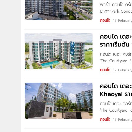
พาร์ค คอนโด ดรี
บาท* ‘Park Cond
โต ต.ปากแพรก อ.เ
คอนโด
17 Februar
เพียง 300 ม.* 
คอนโด เดอะ
ราคาเริ่มต้น
คอนโด เดอะ คอร์ท
‘The Courtyard ร
จ.ระยอง ติดถนนเลี
คอนโด
17 Februar
สะดวกสบายด้วยสิ
ระยอง’ เป็นคอนโด
คอนโด เดอะ
Khaoyai ราค
คอนโด เดอะ คอร์ท
‘The Courtyard เข
อ.ปากช่อง จ.นครร
คอนโด
17 Februar
โครงการยังรายล้อม
Museum, Toscan