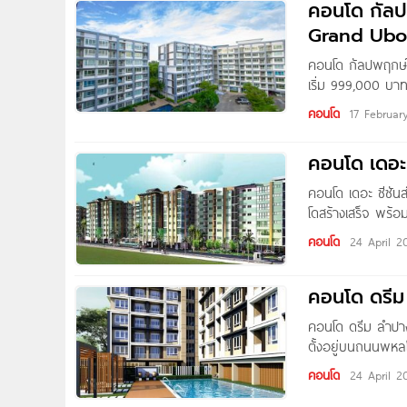
คอนโด กัลป
Grand Ubon
คอนโด กัลปพฤกษ์
เริ่ม 999,000 บา
อยู่ซอยชยางกูร 4
คอนโด
17 Februar
ถนนสายหลัก (ถนน
C,
คอนโด เดอะ 
คอนโด เดอะ ซีซัน
โดสร้างเสร็จ พร้อ
ลอยฟ้า เพื่อการพ
คอนโด
24 April 2
โปร่ง โล่ง พร้อมก
ออกแบบเพื่อเปิดรั
คอนโด ดรี
นอกจากนี้ยั่งเพิ่ม
ได้อย่างมีประสิทธ
คอนโด ดรีม ลำป
ตั้งอยู่บนถนนพหลโ
พยาบาลบรมราชชนนี
คอนโด
24 April 2
กัลยาณี, รพ.ศูนย