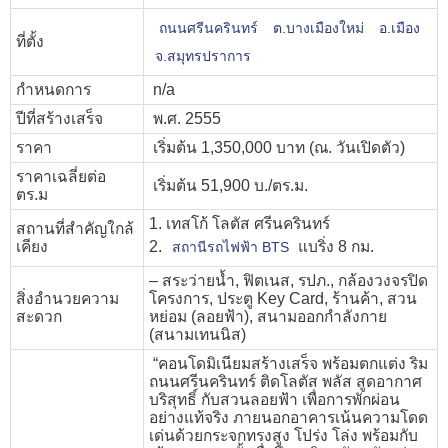
ถนนศรีนครินทร์
ต.บางเมืองใหม่
อ.เมือง
ที่ตั้ง
จ.สมุทรปราการ
กำหนดการ
n/a
ปีที่สร้างเสร็จ
พ.ศ. 2555
ราคา
เริ่มต้น 1,350,000 บาท (ณ. วันเปิดตัว)
ราคาเฉลี่ยต่อ
เริ่มต้น 51,900 บ./ตร.ม.
ตร.ม
1. เทสโก้ โลตัส ศรีนครินทร์
สถานที่สำคัญใกล้
เคียง
2.
แบริ่ง 8 กม.
สถานีรถไฟฟ้า BTS
– สระว่ายน้ำ, ฟิตเนส, รปภ., กล้องวงจรปิด
สิ่งอำนวยความ
โครงการ, ประตู Key Card, ร้านค้า, สวน
สะดวก
หย่อม (ลอยฟ้า), สนามออกกำลังกาย
(สนามเทนนิส)
“คอนโดมิเนียมสร้างเสร็จ พร้อมตกแต่ง ริม
ถนนศรีนครินทร์ ติดโลตัส พลัส สูดอากาศ
บริสุทธิ์ กับสวนลอยฟ้า เพื่อการพักผ่อน
อย่างแท้จริง ภายนอกอาคารเน้นความโดด
เด่นด้วยกระจกทรงสูง โปร่ง โล่ง พร้อมกับ