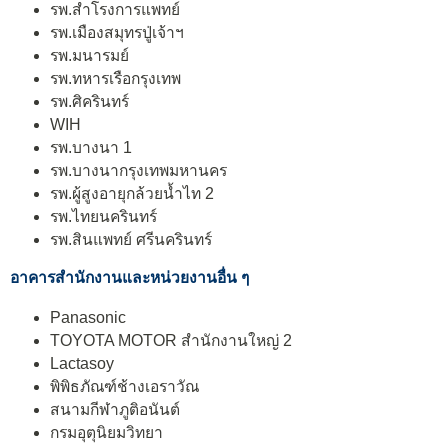
รพ.สำโรงการแพทย์
รพ.เมืองสมุทรปู่เจ้าฯ
รพ.มนารมย์
รพ.ทหารเรือกรุงเทพ
รพ.ศิครินทร์
WIH
รพ.บางนา 1
รพ.บางนากรุงเทพมหานคร
รพ.ผู้สูงอายุกล้วยน้ำไท 2
รพ.ไทยนครินทร์
รพ.สินแพทย์ ศรีนครินทร์
อาคา
รสำนักงานและหน่วยงานอื่น ๆ
Panasonic
TOYOTA MOTOR สำนักงานใหญ่ 2
Lactasoy
พิพิธภัณฑ์ช้างเอราวัณ
สนามกีฬาภูติอนันต์
กรมอุตุนิยมวิทยา