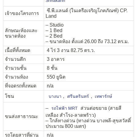
Srinakarin
ซี.พี.แลนด์ (ในเครือเจริญโภคภัณฑ์) CP.
เจ้าของโครงการ
Land
– Studio
ลักษณะห้องและ
– 1 Bed
ขนาดห้อง
– 2 Bed
– ขนาดห้อง ตั้งแต่ 26.00 ถึง 73.12 ตร.ม.
เนื้อที่ทั้งหมด
4 ไร่ 3 งาน 82.75 ตร.ว.
จำนวนตึก
3 อาคาร
จำนวนชั้น
8 ชั้น
จำนวนห้อง
550 ยูนิต
ที่จอดรถทั้งหมด
n/a
โซน
,
,
บางนา
ศรีนครินทร์
เทพารักษ์
–
ส่วนต่อขยาย (สายสี
รถไฟฟ้า MRT
เหลือง สำโรง-ลาดพร้าว)
ขนส่งสาธารณะ
– ใกล้ทางด่วน (ทางด่วน บางพลี-สุขสวัสดิ์
ประมาณ 800 เมตร)
รถโดยสารที่ผ่าน
n/a