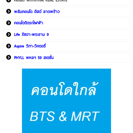
พลัมคอนโด อีสต์ ลาดพร้าว
คอนโดติดรถไฟฟ้า
Life รัชดา-พระราม 9
Aspire วิภา-วิคตอรี่
PHYLL พหลฯ 59 สเตชั่น