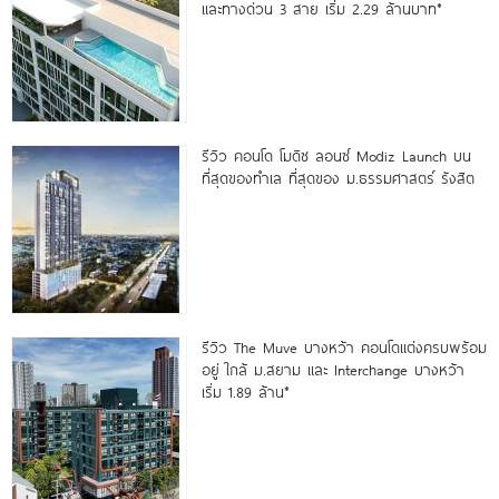
และทางด่วน 3 สาย เริ่ม 2.29 ล้านบาท*
รีวิว คอนโด โมดิซ ลอนซ์ Modiz Launch บน
ที่สุดของทำเล ที่สุดของ ม.ธรรมศาสตร์ รังสิต
รีวิว The Muve บางหว้า คอนโดแต่งครบพร้อม
อยู่ ใกล้ ม.สยาม และ Interchange บางหว้า
เริ่ม 1.89 ล้าน*