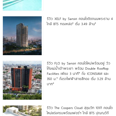
รีวิว XELF by Sansiri คอนโดติดถนนพระราม 4
ใกล้ BTS ทองหล่อ* เริ่ม 3.49 ล้าน*
รีวิว FLO by Sansiri คอนโดใหม่พร้อมอยู่ วิว
โค้งแม่น้ำเจ้าพระยา พร้อม Double Rooftop
Facilities เพียง 3 นาที* ถึง ICONSIAM และ
350 ม.* ถึงรถไฟฟ้าสายสีทอง เริ่ม 3.29 ล้าน
บาท*
รีวิว The Coopers Cloud สุขุมวิท 101/1 คอนโด
ใหม่แต่งครบพร้อมเฟอร์ฯ ใกล้ BTS ปุณณวิถี