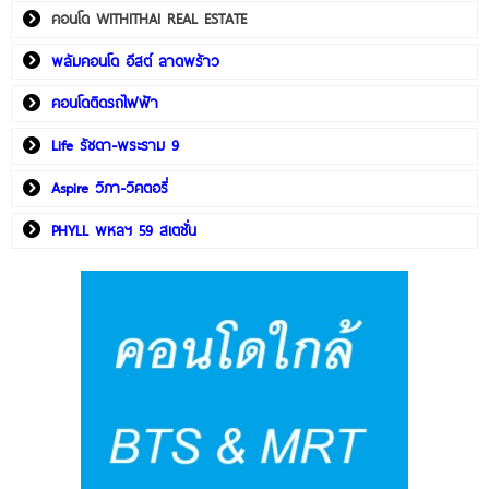
คอนโด WITHITHAI REAL ESTATE
พลัมคอนโด อีสต์ ลาดพร้าว
คอนโดติดรถไฟฟ้า
Life รัชดา-พระราม 9
Aspire วิภา-วิคตอรี่
PHYLL พหลฯ 59 สเตชั่น