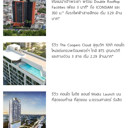
โค้งแม่น้ำเจ้าพระยา พร้อม Double Rooftop
Facilities เพียง 3 นาที* ถึง ICONSIAM และ
350 ม.* ถึงรถไฟฟ้าสายสีทอง เริ่ม 3.29 ล้าน
บาท*
รีวิว The Coopers Cloud สุขุมวิท 101/1 คอนโด
ใหม่แต่งครบพร้อมเฟอร์ฯ ใกล้ BTS ปุณณวิถี
และทางด่วน 3 สาย เริ่ม 2.29 ล้านบาท*
รีวิว คอนโด โมดิซ ลอนซ์ Modiz Launch บน
ที่สุดของทำเล ที่สุดของ ม.ธรรมศาสตร์ รังสิต