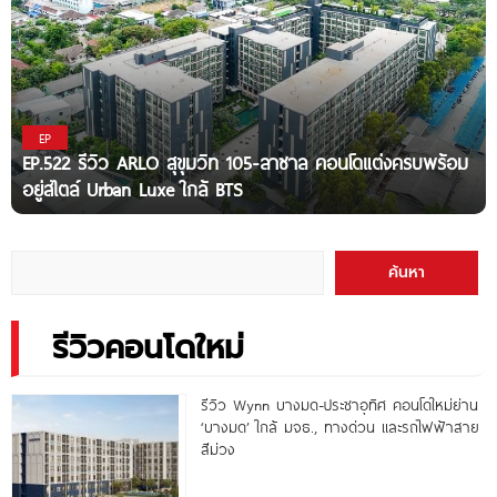
EP
EP.522 รีวิว ARLO สุขุมวิท 105-ลาซาล คอนโดแต่งครบพร้อม
อยู่สไตล์ Urban Luxe ใกล้ BTS
ค้นหา
รีวิวคอนโดใหม่
รีวิว Wynn บางมด-ประชาอุทิศ คอนโดใหม่ย่าน
‘บางมด’ ใกล้ มจธ., ทางด่วน และรถไฟฟ้าสาย
สีม่วง