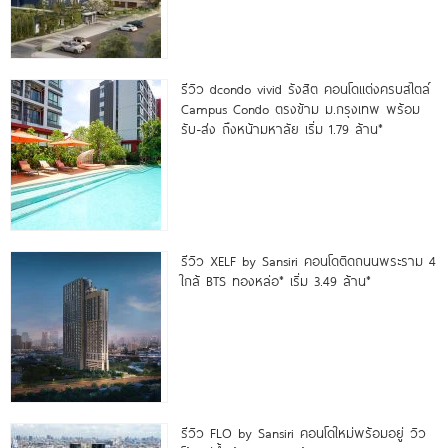
รีวิว dcondo vivid รังสิต คอนโดแต่งครบสไตล์
Campus Condo ตรงข้าม ม.กรุงเทพ พร้อม
รับ-ส่ง ถึงหน้ามหาลัย เริ่ม 1.79 ล้าน*
รีวิว XELF by Sansiri คอนโดติดถนนพระราม 4
ใกล้ BTS ทองหล่อ* เริ่ม 3.49 ล้าน*
รีวิว FLO by Sansiri คอนโดใหม่พร้อมอยู่ วิว