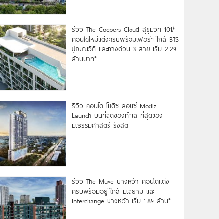
รีวิว The Coopers Cloud สุขุมวิท 101/1
คอนโดใหม่แต่งครบพร้อมเฟอร์ฯ ใกล้ BTS
ปุณณวิถี และทางด่วน 3 สาย เริ่ม 2.29
ล้านบาท*
รีวิว คอนโด โมดิซ ลอนซ์ Modiz
Launch บนที่สุดของทำเล ที่สุดของ
ม.ธรรมศาสตร์ รังสิต
รีวิว The Muve บางหว้า คอนโดแต่ง
ครบพร้อมอยู่ ใกล้ ม.สยาม และ
Interchange บางหว้า เริ่ม 1.89 ล้าน*