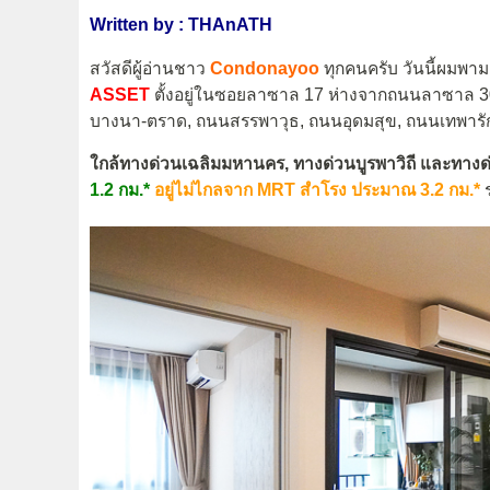
Written by : THAnATH
สวัสดีผู้อ่านชาว
Condonayoo
ทุกคนครับ วันนี้ผมพ
ASSET
ตั้งอยู่ในซอยลาซาล 17 ห่างจากถนนลาซาล 300
บางนา-ตราด, ถนนสรรพาวุธ, ถนนอุดมสุข, ถนนเทพารัก
ใกล้ทางด่วนเฉลิมมหานคร, ทางด่วนบูรพาวิถี และทา
1.2 กม.*
อยู่ไม่ไกลจาก MRT สำโรง ประมาณ 3.2 กม.*
ร