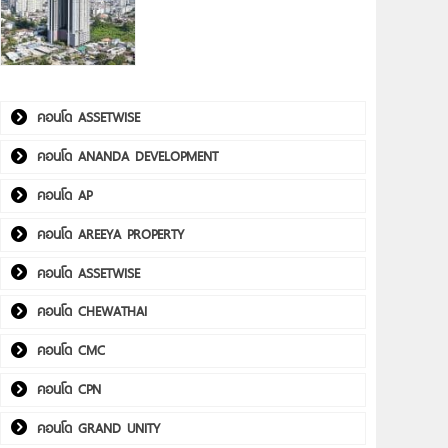
คอนโด ASSETWISE
คอนโด ANANDA DEVELOPMENT
คอนโด AP
คอนโด AREEYA PROPERTY
คอนโด ASSETWISE
คอนโด CHEWATHAI
คอนโด CMC
คอนโด CPN
คอนโด GRAND UNITY