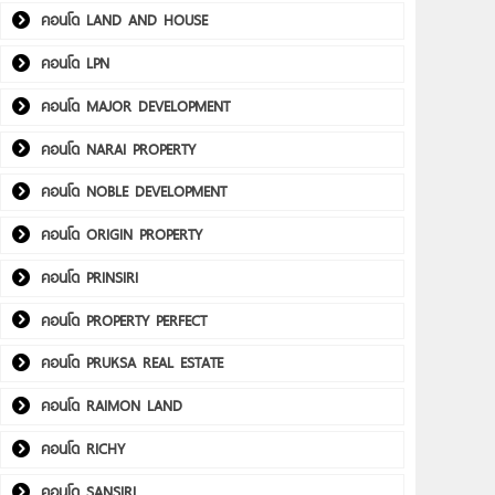
คอนโด LAND AND HOUSE
คอนโด LPN
คอนโด MAJOR DEVELOPMENT
คอนโด NARAI PROPERTY
คอนโด NOBLE DEVELOPMENT
คอนโด ORIGIN PROPERTY
คอนโด PRINSIRI
คอนโด PROPERTY PERFECT
คอนโด PRUKSA REAL ESTATE
คอนโด RAIMON LAND
คอนโด RICHY
คอนโด SANSIRI