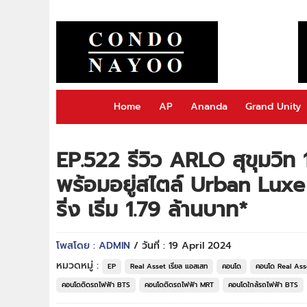
Home
AP
Ananda
Grand Unity
EP.522 รีวิว ARLO สุขุมวิ
พร้อมอยู่สไตล์ Urban Lux
ริ่ง เริ่ม 1.79 ล้านบาท*
โพสโดย : ADMIN
/ วันที่ : 19 April 2024
หมวดหมู่ :
EP
Real Asset เรียล แอสเสท
คอนโด
คอนโด Real Asse
คอนโดติดรถไฟฟ้า BTS
คอนโดติดรถไฟฟ้า MRT
คอนโดใกล้รถไฟฟ้า BTS