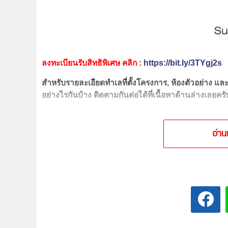
ลงทะเบียนรับสิทธิพิเศษ คลิก :
https://bit.ly/3TYgj2s
สำหรับรายละเอียดทำเลที่ตั้งโครงการ, ห้องตัวอย่า
อย่างไรกันบ้าง ติดตามกันต่อได้ที่เนื้อหาด้านล่างเลยครั
อ่าน