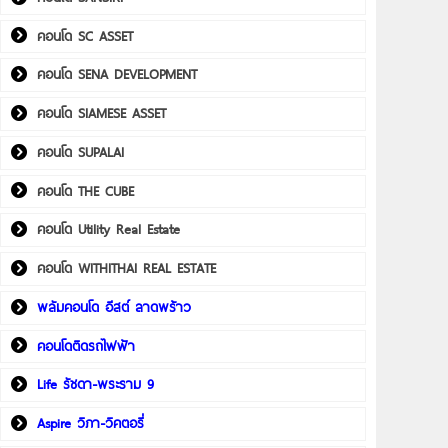
คอนโด SC ASSET
คอนโด SENA DEVELOPMENT
คอนโด SIAMESE ASSET
คอนโด SUPALAI
คอนโด THE CUBE
คอนโด Utility Real Estate
คอนโด WITHITHAI REAL ESTATE
พลัมคอนโด อีสต์ ลาดพร้าว
คอนโดติดรถไฟฟ้า
Life รัชดา-พระราม 9
Aspire วิภา-วิคตอรี่