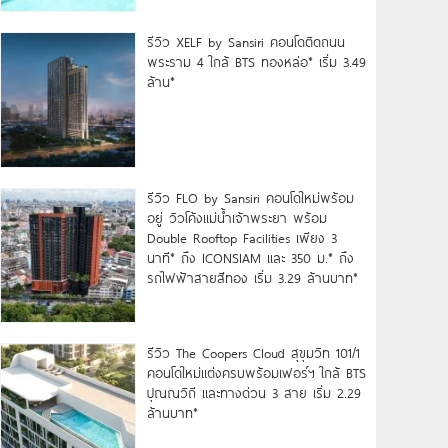
รีวิว XELF by Sansiri คอนโดติดถนน
พระราม 4 ใกล้ BTS ทองหล่อ* เริ่ม 3.49
ล้าน*
รีวิว FLO by Sansiri คอนโดใหม่พร้อม
อยู่ วิวโค้งแม่น้ำเจ้าพระยา พร้อม
Double Rooftop Facilities เพียง 3
นาที* ถึง ICONSIAM และ 350 ม.* ถึง
รถไฟฟ้าสายสีทอง เริ่ม 3.29 ล้านบาท*
รีวิว The Coopers Cloud สุขุมวิท 101/1
คอนโดใหม่แต่งครบพร้อมเฟอร์ฯ ใกล้ BTS
ปุณณวิถี และทางด่วน 3 สาย เริ่ม 2.29
ล้านบาท*