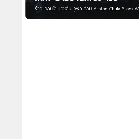
รีวิว คอนโด แอชตัน จุฬา-สีลม Ashton Chula-Silom Writ
คนค่ะ วันนี้เราจะพาไปอัพเดทชมคอนโดสร้างเสร็จใจกลาง
Development คอนโดสไตล์ Modern Luxury & Eclectic ที่โ
ติดถนนพระราม 4