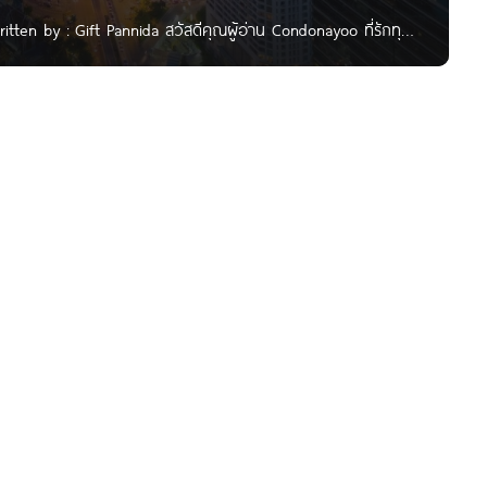
ten by : Gift Pannida สวัสดีคุณผู้อ่าน Condonayoo ที่รักทุก
เมืองกัน กับโครงการ Ashton จุฬา-สีลม จาก Ananda
ดดเด่นด้วยทำเลที่ตั้งใจกลางเมืองย่าน CBD ตัวโครงการตั้งอยู่