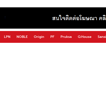
LPN
NOBLE
Origin
PF
Pruksa
Q.House
Sansi