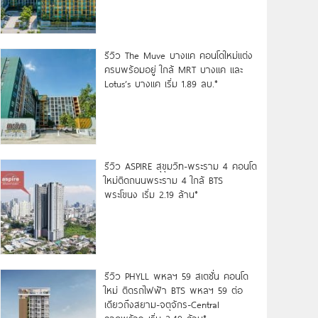
รีวิว The Muve บางแค คอนโดใหม่แต่ง
ครบพร้อมอยู่ ใกล้ MRT บางแค และ
Lotus’s บางแค เริ่ม 1.89 ลบ.*
รีวิว ASPIRE สุขุมวิท-พระราม 4 คอนโด
ใหม่ติดถนนพระราม 4 ใกล้ BTS
พระโขนง เริ่ม 2.19 ล้าน*
รีวิว PHYLL พหลฯ 59 สเตชั่น คอนโด
ใหม่ ติดรถไฟฟ้า BTS พหลฯ 59 ต่อ
เดียวถึงสยาม-จตุจักร-Central