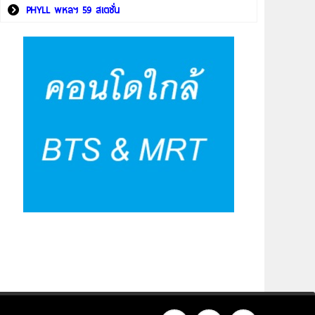
PHYLL พหลฯ 59 สเตชั่น