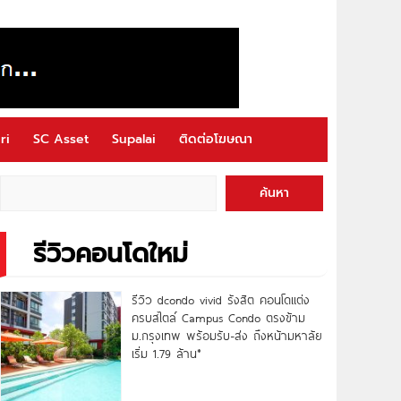
ri
SC Asset
Supalai
ติดต่อโฆษณา
ค้นหา
รีวิวคอนโดใหม่
รีวิว dcondo vivid รังสิต คอนโดแต่ง
ครบสไตล์ Campus Condo ตรงข้าม
ม.กรุงเทพ พร้อมรับ-ส่ง ถึงหน้ามหาลัย
เริ่ม 1.79 ล้าน*