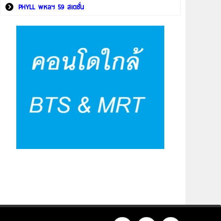
PHYLL พหลฯ 59 สเตชั่น