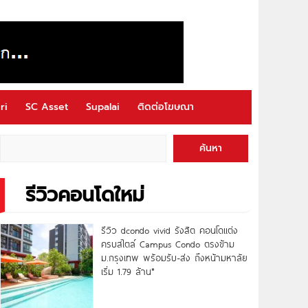
ri
SC Asset
Supalai
ติดต่อโฆษณา
ค้นหา
รีวิวคอนโดใหม่
รีวิว dcondo vivid รังสิต คอนโดแต่ง
ครบสไตล์ Campus Condo ตรงข้าม
ม.กรุงเทพ พร้อมรับ-ส่ง ถึงหน้ามหาลัย
เริ่ม 1.79 ล้าน*