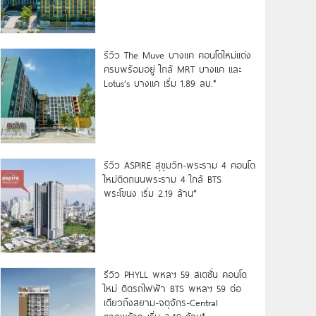
รีวิว The Muve บางแค คอนโดใหม่แต่ง
ครบพร้อมอยู่ ใกล้ MRT บางแค และ
Lotus’s บางแค เริ่ม 1.89 ลบ.*
รีวิว ASPIRE สุขุมวิท-พระราม 4 คอนโด
ใหม่ติดถนนพระราม 4 ใกล้ BTS
พระโขนง เริ่ม 2.19 ล้าน*
รีวิว PHYLL พหลฯ 59 สเตชั่น คอนโด
ใหม่ ติดรถไฟฟ้า BTS พหลฯ 59 ต่อ
เดียวถึงสยาม-จตุจักร-Central