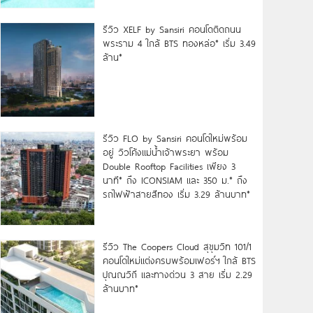
รีวิว XELF by Sansiri คอนโดติดถนน
พระราม 4 ใกล้ BTS ทองหล่อ* เริ่ม 3.49
ล้าน*
รีวิว FLO by Sansiri คอนโดใหม่พร้อม
อยู่ วิวโค้งแม่น้ำเจ้าพระยา พร้อม
Double Rooftop Facilities เพียง 3
นาที* ถึง ICONSIAM และ 350 ม.* ถึง
รถไฟฟ้าสายสีทอง เริ่ม 3.29 ล้านบาท*
รีวิว The Coopers Cloud สุขุมวิท 101/1
คอนโดใหม่แต่งครบพร้อมเฟอร์ฯ ใกล้ BTS
ปุณณวิถี และทางด่วน 3 สาย เริ่ม 2.29
ล้านบาท*