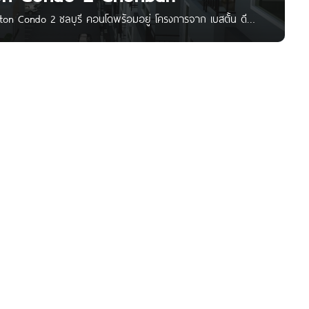
ton Condo 2 ชลบุรี คอนโดพร้อมอยู่ โครงการจาก เบสตั้น ดี
มือง จ.ชลบุรี ใกล้นิคมฯอมตะนคร, สถานีตำรวจหัวฬ่อ และ พลัส