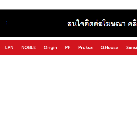
LPN
NOBLE
Origin
PF
Pruksa
Q.House
Sansi