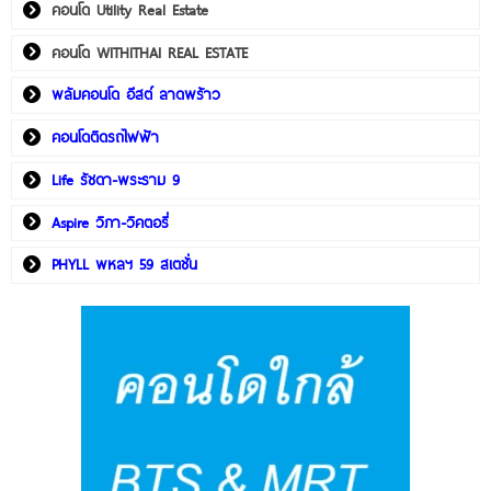
คอนโด Utility Real Estate
คอนโด WITHITHAI REAL ESTATE
พลัมคอนโด อีสต์ ลาดพร้าว
คอนโดติดรถไฟฟ้า
Life รัชดา-พระราม 9
Aspire วิภา-วิคตอรี่
PHYLL พหลฯ 59 สเตชั่น