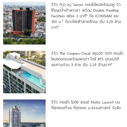
รีวิว FLO by Sansiri คอนโดใหม่พร้อมอยู่ วิว
โค้งแม่น้ำเจ้าพระยา พร้อม Double Rooftop
Facilities เพียง 3 นาที* ถึง ICONSIAM และ
350 ม.* ถึงรถไฟฟ้าสายสีทอง เริ่ม 3.29 ล้าน
บาท*
รีวิว The Coopers Cloud สุขุมวิท 101/1 คอนโด
ใหม่แต่งครบพร้อมเฟอร์ฯ ใกล้ BTS ปุณณวิถี
และทางด่วน 3 สาย เริ่ม 2.29 ล้านบาท*
รีวิว คอนโด โมดิซ ลอนซ์ Modiz Launch บน
ที่สุดของทำเล ที่สุดของ ม.ธรรมศาสตร์ รังสิต