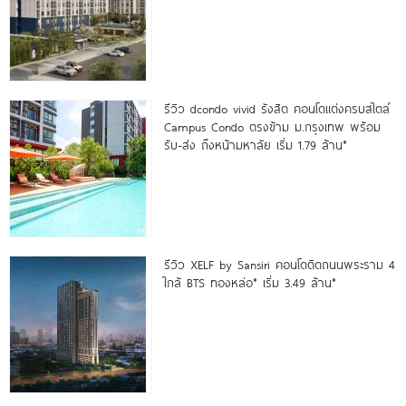
รีวิว dcondo vivid รังสิต คอนโดแต่งครบสไตล์
Campus Condo ตรงข้าม ม.กรุงเทพ พร้อม
รับ-ส่ง ถึงหน้ามหาลัย เริ่ม 1.79 ล้าน*
รีวิว XELF by Sansiri คอนโดติดถนนพระราม 4
ใกล้ BTS ทองหล่อ* เริ่ม 3.49 ล้าน*