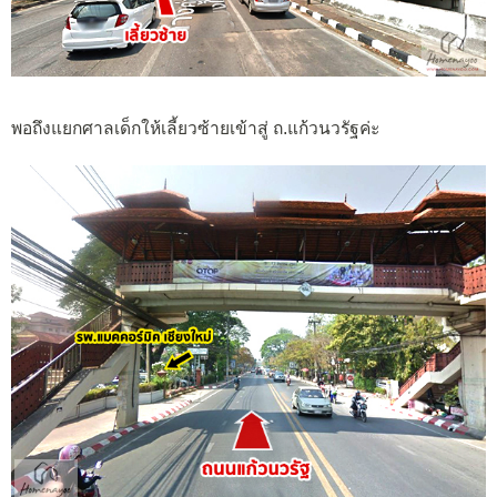
พอถึงแยกศาลเด็กให้เลี้ยวซ้ายเข้าสู่ ถ.แก้วนวรัฐค่ะ