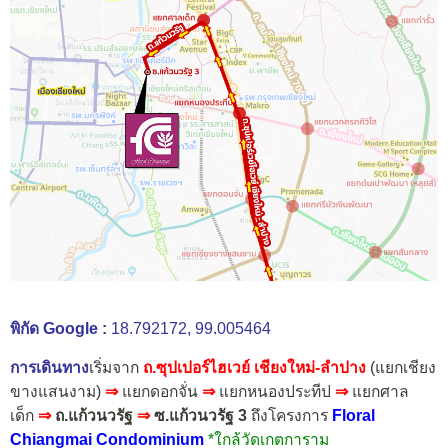
พิกัด Google :
18.792172, 99.005464
การเดินทาง
เริ่มจาก
ถ.ซุปเปอร์ไฮเวย์ เชียงใหม่-ลำปาง
(แยกเชียง
ขางแสนงาม)
⇒
แยกดอกจั่น
⇒
แยกหนองประทีป
⇒
แยกศาล
เด็ก
⇒
ถ.แก้วนวรัฐ
⇒
ซ.แก้วนวรัฐ 3
ถึงโครงการ
Floral
Chiangmai Condominium
*ใกล้วัดเกตการาม