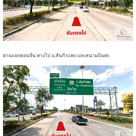
ผ่านแยกดอนจั่น ทางไป อ.สันกำแพง และสนามบินค่ะ