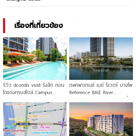
เรื่องที่เกี่ยวข้อง
รีวิว dcondo vivid รังสิต คอน
เรฟเฟอเรนซ์ เบย์ ริเวอร์ บางโพ
โดแต่งครบสไตล์ Campus
Reference BAIE River
Condo ตรงข้าม ม.กรุงเทพ
Bangpho ดีไซน์คอนโดใหม่ริมน้ำ
พร้อมรับ-ส่ง
จาก