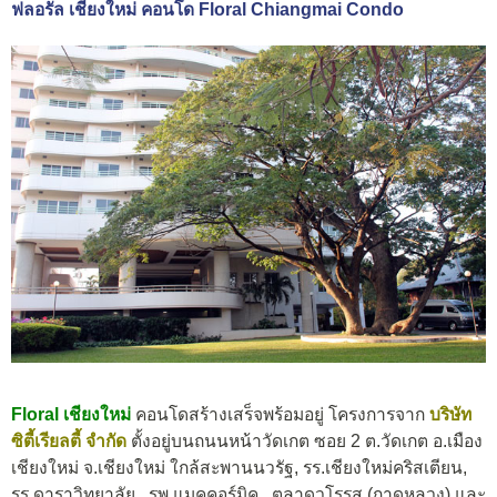
ฟลอรัล เชียงใหม่ คอนโด Floral Chiangmai Condo
Floral เชียงใหม่
คอนโดสร้างเสร็จพร้อมอยู่ โครงการจาก
บริษัท
ซิตี้เรียลตี้ จำกัด
ตั้งอยู่บนถนนหน้าวัดเกต ซอย 2 ต.วัดเกต อ.เมือง
เชียงใหม่ จ.เชียงใหม่ ใกล้สะพานนวรัฐ, รร.เชียงใหม่คริสเตียน,
รร.ดาราวิทยาลัย , รพ.แมคคอร์มิค , ตลาดวโรรส (กาดหลวง) และ