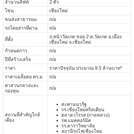
จำนวนลิฟท์
2 ตัว
โซน
เชียงใหม่
ขนส่งสาธารณะ
n/a
รถโดยสารที่ผ่าน
n/a
ถ.หน้าวัดเกต ซอย 2 ต.วัดเกต อ.เมือง
ที่ตั้ง
เชียงใหม่ จ.เชียงใหม่
กำหนดการ
n/a
ปีที่สร้างเสร็จ
n/a
ราคา
ราคาปัจจุบัน ประมาณ 9.5 ล้านบาท*
ราคาเฉลี่ยต่อ ตร.ม
n/a
ค่าส่วนกลางและ
n/a
กองทุน
สะพานนวรัฐ
รร.เชียงใหม่คริสเตียน
สถานที่สำคัญใกล้
ตลาดวโรรส (กาดหลวง)
เคียง
รพ.แมคคอร์มิค
รร.ดาราวิทยาลัย
สถานีรถไฟเชียงใหม่