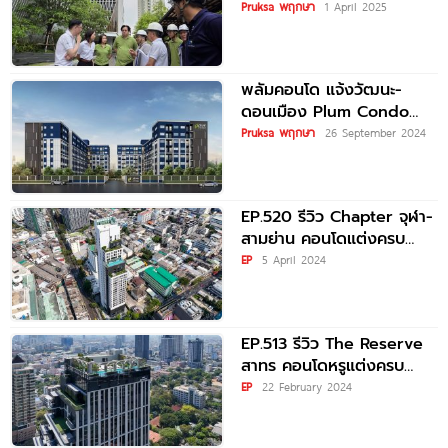
“เริ่มลุยงานซ่อม” เคียงข้าง
Pruksa พฤกษา
1 April 2025
ลูกบ้านมั่นใจทั้งโครงการแนว
สูงและแนวราบ
พลัมคอนโด แจ้งวัฒนะ-
ดอนเมือง Plum Condo
Chaengwattana-
Pruksa พฤกษา
26 September 2024
Donmuang คอนโดใหม่
พร้อมอยู่ ใกล้สนามบิน
ดอนเมืองและรถไฟฟ้า 2
EP.520 รีวิว Chapter จุฬา-
สาย* เริ่ม
สามย่าน คอนโดแต่งครบ
พร้อมอยู่ พร้อมส่วนกลาง
EP
5 April 2024
24 ชม.* ทำเลใกล้จุฬา และ
EP.513 รีวิว The Reserve
สาทร คอนโดหรูแต่งครบ
พร้อมอยู่ ในซอยสวนพลู เป็น
EP
22 February 2024
ส่วนตัวเพียง 134 ยูนิต