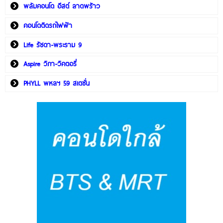
พลัมคอนโด อีสต์ ลาดพร้าว
คอนโดติดรถไฟฟ้า
Life รัชดา-พระราม 9
Aspire วิภา-วิคตอรี่
PHYLL พหลฯ 59 สเตชั่น