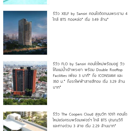
รีวิว XELF by Sansiri คอนโดติดถนนพระราม 4
ใกล้ BTS ทองหล่อ* เริ่ม 3.49 ล้าน*
รีวิว FLO by Sansiri คอนโดใหม่พร้อมอยู่ วิว
โค้งแม่น้ำเจ้าพระยา พร้อม Double Rooftop
Facilities เพียง 3 นาที* ถึง ICONSIAM และ
350 ม.* ถึงรถไฟฟ้าสายสีทอง เริ่ม 3.29 ล้าน
บาท*
รีวิว The Coopers Cloud สุขุมวิท 101/1 คอนโด
ใหม่แต่งครบพร้อมเฟอร์ฯ ใกล้ BTS ปุณณวิถี
และทางด่วน 3 สาย เริ่ม 2.29 ล้านบาท*