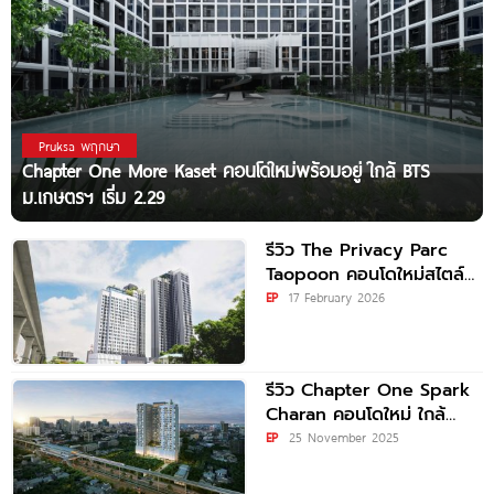
Pruksa พฤกษา
Chapter One More Kaset คอนโดใหม่พร้อมอยู่ ใกล้ BTS
ม.เกษตรฯ เริ่ม 2.29
รีวิว The Privacy Parc
Taopoon คอนโดใหม่สไตล์
Tropical Modern ติดถนน
EP
17 February 2026
ใหญ่ และใกล้รถไฟฟ้า
รีวิว Chapter One Spark
Charan คอนโดใหม่ ใกล้
MRT บางพลัด เพียง
EP
25 November 2025