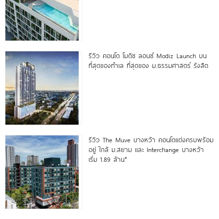
รีวิว คอนโด โมดิซ ลอนซ์ Modiz Launch บน
ที่สุดของทำเล ที่สุดของ ม.ธรรมศาสตร์ รังสิต
รีวิว The Muve บางหว้า คอนโดแต่งครบพร้อม
อยู่ ใกล้ ม.สยาม และ Interchange บางหว้า
เริ่ม 1.89 ล้าน*