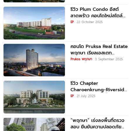
รีวิว Plum Condo อีสต์
ลาดพร้าว คอนโดใหม่สไตล์
Modern Moroccan เพียง
EP
22 October 2025
250
คอนโด Pruksa Real Estate
พฤกษา เรียลเอสเตท
2025/2568
Pruksa พฤกษา
3 September 2025
รีวิว Chapter
Charoenkrung-Riverside
คอนโดใหม่ ติดแม่น้ำ
EP
21 July 2025
เจ้าพระยา บนถนนเจริญกรุง
เป็นส่วนตัวเพียง 123
ครอบครัว พร้อมที่จอดรถ
“พฤกษา” เร่งลงพื้นที่ตรวจ
สอบ ยืนยันความปลอดภัย