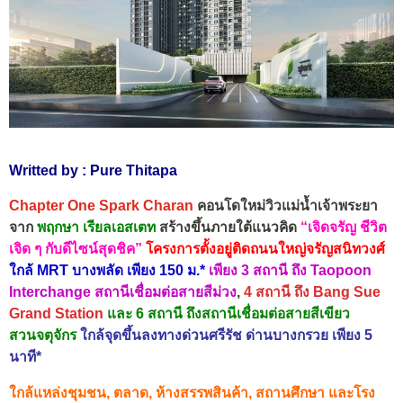
Writted by : Pure Thitapa
Chapter One Spark Charan
คอนโดใหม่วิวแม่น้ำเจ้าพระยา
จาก
พฤกษา เรียลเอสเตท
สร้างขึ้นภายใต้แนวคิด
“เจิดจรัญ ชีวิต
เจิด ๆ กับดีไซน์สุดชิค”
โครงการตั้งอยู่ติดถนนใหญ่จรัญสนิทวงศ์
ใกล้ MRT บางพลัด เพียง 150 ม.*
เพียง 3 สถานี ถึง Taopoon
Interchange สถานีเชื่อมต่อสายสีม่วง
,
4 สถานี ถึง Bang Sue
Grand Station
และ 6 สถานี ถึงสถานีเชื่อมต่อสายสีเขียว
สวนจตุจักร
ใกล้จุดขึ้นลงทางด่วนศรีรัช ด่านบางกรวย เพียง 5
นาที*
ใกล้แหล่งชุมชน, ตลาด, ห้างสรรพสินค้า, สถานศึกษา และโรง