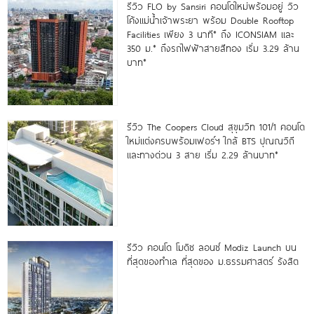
รีวิว FLO by Sansiri คอนโดใหม่พร้อมอยู่ วิว
โค้งแม่น้ำเจ้าพระยา พร้อม Double Rooftop
Facilities เพียง 3 นาที* ถึง ICONSIAM และ
350 ม.* ถึงรถไฟฟ้าสายสีทอง เริ่ม 3.29 ล้าน
บาท*
รีวิว The Coopers Cloud สุขุมวิท 101/1 คอนโด
ใหม่แต่งครบพร้อมเฟอร์ฯ ใกล้ BTS ปุณณวิถี
และทางด่วน 3 สาย เริ่ม 2.29 ล้านบาท*
รีวิว คอนโด โมดิซ ลอนซ์ Modiz Launch บน
ที่สุดของทำเล ที่สุดของ ม.ธรรมศาสตร์ รังสิต