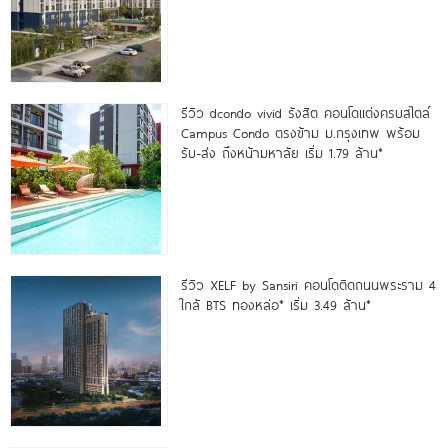
รีวิว dcondo vivid รังสิต คอนโดแต่งครบสไตล์
Campus Condo ตรงข้าม ม.กรุงเทพ พร้อม
รับ-ส่ง ถึงหน้ามหาลัย เริ่ม 1.79 ล้าน*
รีวิว XELF by Sansiri คอนโดติดถนนพระราม 4
ใกล้ BTS ทองหล่อ* เริ่ม 3.49 ล้าน*