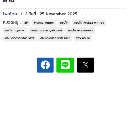
ล้าน*
โพสโดย : U
/ วันที่ : 25 November 2025
หมวดหมู่ :
EP
Pruksa พฤกษา
คอนโด
คอนโด Pruksa พฤกษา
คอนโด กรุงเทพ
คอนโด ถนนจรัญสนิทวงศ์
คอนโด เขตบางพลัด
คอนโดติดรถไฟฟ้า MRT
คอนโดใกล้รถไฟฟ้า MRT
รีวิว คอนโด