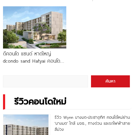
สัตว์ได้ ใกล้ Boat
ทองหล่อ* เริ่ม
ดีคอนโด แซนด์ หาดใหญ่
dcondo sand Hatyai คอนโด
พร้อมอยู่สไตล์รีสอร์ท เพียง 10
นาที*
ค้นหา
รีวิวคอนโดใหม่
รีวิว Wynn บางมด-ประชาอุทิศ คอนโดใหม่ย่าน
‘บางมด’ ใกล้ มจธ., ทางด่วน และรถไฟฟ้าสาย
สีม่วง