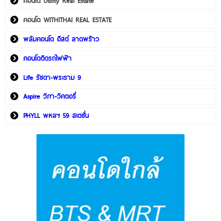
คอนโด Utility Real Estate
คอนโด WITHITHAI REAL ESTATE
พลัมคอนโด อีสต์ ลาดพร้าว
คอนโดติดรถไฟฟ้า
Life รัชดา-พระราม 9
Aspire วิภา-วิคตอรี่
PHYLL พหลฯ 59 สเตชั่น