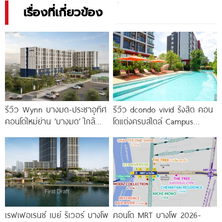
เรื่องที่เกี่ยวข้อง
รีวิว Wynn บางมด-ประชาอุทิศ
รีวิว dcondo vivid รังสิต คอน
คอนโดใหม่ย่าน ‘บางมด’ ใกล้
โดแต่งครบสไตล์ Campus
มจธ., ทางด่วน และรถไฟฟ้า
Condo ตรงข้าม ม.กรุงเทพ
สายสีม่วง
พร้อมรับ-ส่ง
เรฟเฟอเรนซ์ เบย์ ริเวอร์ บางโพ
คอนโด MRT บางโพ 2026-