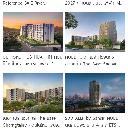
Reference BAIE River
2027 / คอนโดติดรถไฟฟ้า MRT
Bangpho ดีไซน์คอนโดใหม่ริมน้ำ
บางโพ
จาก
ฮับ หัวหิน HUB HUA HIN คอน
คอนโด เดอะ เบส ศรีจันทร์-
โดใหม่ใจกลางหัวหิน เพียง 5
ขอนแก่น The Base Srichan-
นาที* ถึง
Khonkaen ใกล้ Central
ขอนแก่น
เดอะ เบส เชิงทะเล The Base
รีวิว XELF by Sansiri คอนโด
Cherngtalay คอนโดใหม่ เลี้ยง
ติดถนนพระราม 4 ใกล้ BTS