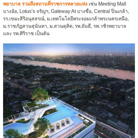
พยาบาล รวมถึงสถานที่ราชการหลายแห่ง
เช่น Meeting Mall
บางอ้อ, Lotus’s จรัญฯ, Gateway At บางซื่อ, Central ปิ่นเกล้า,
รร.เขมะสิริอนุสสรณ์, ม.เทคโนโลยีพระจอมเกล้าพระนครเหนือ,
ม.ราชภัฏสวนสุนันทา, ม.สวนดุสิต, รพ.ยันฮี, รพ.วชิรพยาบาล
และ รพ.ศิริราช เป็นต้น