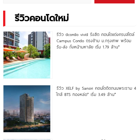
รีวิวคอนโดใหม่
รีวิว dcondo vivid รังสิต คอนโดแต่งครบสไตล์
Campus Condo ตรงข้าม ม.กรุงเทพ พร้อม
รับ-ส่ง ถึงหน้ามหาลัย เริ่ม 1.79 ล้าน*
รีวิว XELF by Sansiri คอนโดติดถนนพระราม 4
ใกล้ BTS ทองหล่อ* เริ่ม 3.49 ล้าน*