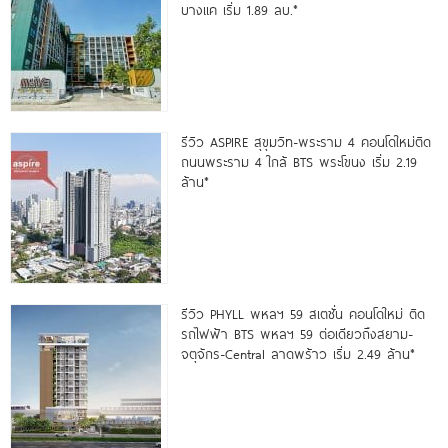
บางแค เริ่ม 1.89 ลบ.*
รีวิว ASPIRE สุขุมวิท-พระราม 4 คอนโดใหม่ติด
ถนนพระราม 4 ใกล้ BTS พระโขนง เริ่ม 2.19
ล้าน*
รีวิว PHYLL พหลฯ 59 สเตชั่น คอนโดใหม่ ติด
รถไฟฟ้า BTS พหลฯ 59 ต่อเดียวถึงสยาม-
จตุจักร-Central ลาดพร้าว เริ่ม 2.49 ล้าน*