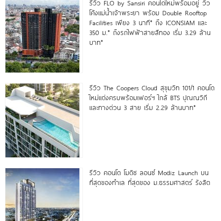
รีวิว FLO by Sansiri คอนโดใหม่พร้อมอยู่ วิว
โค้งแม่น้ำเจ้าพระยา พร้อม Double Rooftop
Facilities เพียง 3 นาที* ถึง ICONSIAM และ
350 ม.* ถึงรถไฟฟ้าสายสีทอง เริ่ม 3.29 ล้าน
บาท*
รีวิว The Coopers Cloud สุขุมวิท 101/1 คอนโด
ใหม่แต่งครบพร้อมเฟอร์ฯ ใกล้ BTS ปุณณวิถี
และทางด่วน 3 สาย เริ่ม 2.29 ล้านบาท*
รีวิว คอนโด โมดิซ ลอนซ์ Modiz Launch บน
ที่สุดของทำเล ที่สุดของ ม.ธรรมศาสตร์ รังสิต