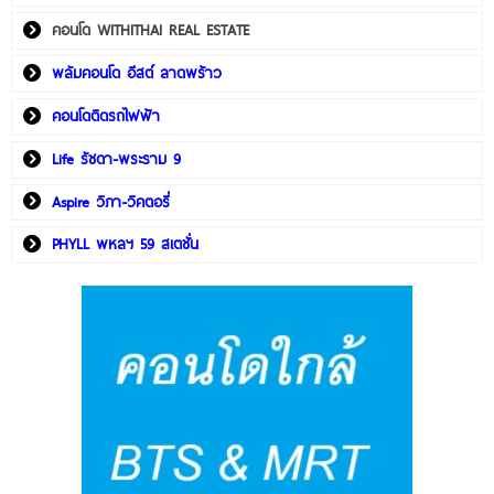
คอนโด WITHITHAI REAL ESTATE
พลัมคอนโด อีสต์ ลาดพร้าว
คอนโดติดรถไฟฟ้า
Life รัชดา-พระราม 9
Aspire วิภา-วิคตอรี่
PHYLL พหลฯ 59 สเตชั่น