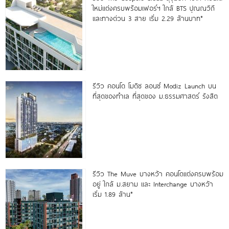
ใหม่แต่งครบพร้อมเฟอร์ฯ ใกล้ BTS ปุณณวิถี
และทางด่วน 3 สาย เริ่ม 2.29 ล้านบาท*
รีวิว คอนโด โมดิซ ลอนซ์ Modiz Launch บน
ที่สุดของทำเล ที่สุดของ ม.ธรรมศาสตร์ รังสิต
รีวิว The Muve บางหว้า คอนโดแต่งครบพร้อม
อยู่ ใกล้ ม.สยาม และ Interchange บางหว้า
เริ่ม 1.89 ล้าน*