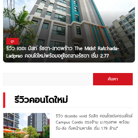
EP
รีวิว เดอะ มิสท์ รัชดา-ลาดพร้าว The Midst Ratchada-
Ladprao คอนโดใหม่พร้อมอยู่ใจกลางรัชดา เริ่ม 2.77
ค้นหา
รีวิวคอนโดใหม่
รีวิว dcondo vivid รังสิต คอนโดแต่งครบสไตล์
Campus Condo ตรงข้าม ม.กรุงเทพ พร้อม
รับ-ส่ง ถึงหน้ามหาลัย เริ่ม 1.79 ล้าน*