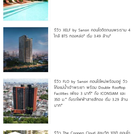
รีวิว XELF by Sansiri คอนโดติดถนนพระราม 4
ใกล้ BTS ทองหล่อ* เริ่ม 3.49 ล้าน*
รีวิว FLO by Sansiri คอนโดใหม่พร้อมอยู่ วิว
โค้งแม่น้ำเจ้าพระยา พร้อม Double Rooftop
Facilities เพียง 3 นาที* ถึง ICONSIAM และ
350 ม.* ถึงรถไฟฟ้าสายสีทอง เริ่ม 3.29 ล้าน
บาท*
รีวิว The Coopers Cloud สุขุมวิท 101/1 คอนโด