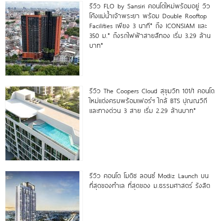
รีวิว FLO by Sansiri คอนโดใหม่พร้อมอยู่ วิว
โค้งแม่น้ำเจ้าพระยา พร้อม Double Rooftop
Facilities เพียง 3 นาที* ถึง ICONSIAM และ
350 ม.* ถึงรถไฟฟ้าสายสีทอง เริ่ม 3.29 ล้าน
บาท*
รีวิว The Coopers Cloud สุขุมวิท 101/1 คอนโด
ใหม่แต่งครบพร้อมเฟอร์ฯ ใกล้ BTS ปุณณวิถี
และทางด่วน 3 สาย เริ่ม 2.29 ล้านบาท*
รีวิว คอนโด โมดิซ ลอนซ์ Modiz Launch บน
ที่สุดของทำเล ที่สุดของ ม.ธรรมศาสตร์ รังสิต