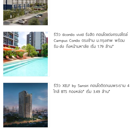
รีวิว dcondo vivid รังสิต คอนโดแต่งครบสไตล์
Campus Condo ตรงข้าม ม.กรุงเทพ พร้อม
รับ-ส่ง ถึงหน้ามหาลัย เริ่ม 1.79 ล้าน*
รีวิว XELF by Sansiri คอนโดติดถนนพระราม 4
ใกล้ BTS ทองหล่อ* เริ่ม 3.49 ล้าน*