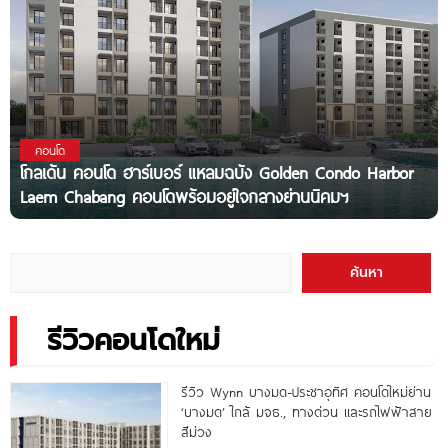
คอนโด
โกลเด้น คอนโด ฮาร์เบอร์ แหลมฉบัง Golden Condo Harbor
Laem Chabang คอนโดพร้อมอยู่ใจกลางย่านนิคมฯ
ค้นหา
รีวิวคอนโดใหม่
รีวิว Wynn บางมด-ประชาอุทิศ คอนโดใหม่ย่าน
‘บางมด’ ใกล้ มจธ., ทางด่วน และรถไฟฟ้าสาย
สีม่วง