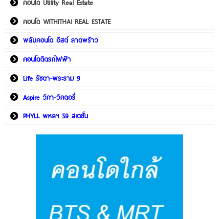
คอนโด Utility Real Estate
คอนโด WITHITHAI REAL ESTATE
พลัมคอนโด อีสต์ ลาดพร้าว
คอนโดติดรถไฟฟ้า
Life รัชดา-พระราม 9
Aspire วิภา-วิคตอรี่
PHYLL พหลฯ 59 สเตชั่น