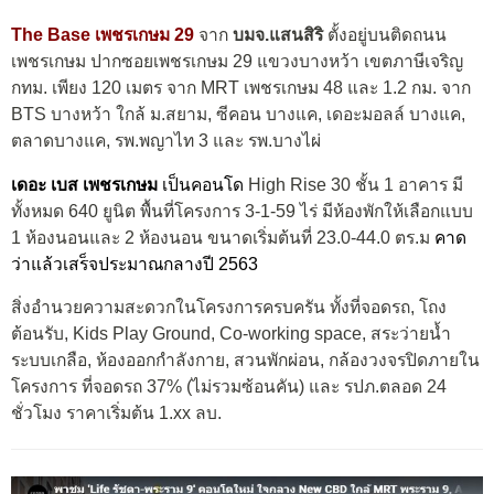
The Base เพชรเกษม 29
จาก
บมจ.แสนสิริ
ตั้งอยู่บนติดถนน
เพชรเกษม ปากซอยเพชรเกษม 29 แขวงบางหว้า เขตภาษีเจริญ
กทม. เพียง 120 เมตร จาก MRT เพชรเกษม 48 และ 1.2 กม. จาก
BTS บางหว้า ใกล้ ม.สยาม, ซีคอน บางแค, เดอะมอลล์ บางแค,
ตลาดบางแค, รพ.พญาไท 3 และ รพ.บางไผ่
เดอะ เบส เพชรเกษม
เป็นคอนโด
High Rise 30 ชั้น 1 อาคาร มี
ทั้งหมด 640 ยูนิต พื้นที่โครงการ 3-1-59 ไร่ มีห้องพักให้เลือกแบบ
1 ห้องนอนและ 2 ห้องนอน ขนาดเริ่มต้นที่ 23.0-44.0 ตร.ม
คาด
ว่าแล้วเสร็จประมาณกลางปี 2563
สิ่งอำนวยความสะดวกในโครงการครบครัน ทั้งที่จอดรถ, โถง
ต้อนรับ, Kids Play Ground, Co-working space, สระว่ายน้ำ
ระบบเกลือ, ห้องออกกำลังกาย, สวนพักผ่อน, กล้องวงจรปิดภายใน
โครงการ ที่จอดรถ 37% (ไม่รวมซ้อนคัน) และ รปภ.ตลอด 24
ชั่วโมง ราคาเริ่มต้น 1.xx ลบ.