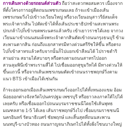
การเดินทางด้วยรถยนต์ส่วนตัว
ถือว่าสะดวกพอสมควร เนื่องจาก
ที่ตั้งโครงการอยู่ติดถนนเพชรเกษมเลย ถ้าจะเข้าเมืองเส้น
เพชรเกษมวิ่งไปเข้าวงเวียนใหญ่ หรือวงเวียนอนุสาวรีย์สมเด็จ
พระเจ้าตากสิน ไปตัดเข้าได้ทั้งเส้นประชาธิปกข้ามสะพานพระ
ปกเกล้าไปก็เข้าเขตพระนครแล้วครับ เข้าเยาวราชได้เลย จากวง
เวียนมาเข้าถนนสมเด็จพระเจ้าตากสินตัดเข้าถนนกรุงธนบุรี ข้าม
สะพานตากสิน ก่อนถึงแยกสาทรมีทางด่วนศรีรัชให้ขึ้น หรือตรง
ไปก็เข้าสาทรแล้วครับจากนั้นก็ไปแยกเข้าสีลมได้ ไปราชดำริ
สามย่าน สยามได้สบายๆ หรือตรงตามถนนสาทรไปออก
สวนลุมพินีเข้าพระรามสี่ได้ ไปเชื่อมออกสุขุมวิทได้ มีทางด่วนให้
ขึ้นแถวนี้ หรือจากเส้นเพชรเกษมตัดเข้าถนนราชพฤกษ์วิ่งตาม
แนว BTS เข้าเมืองได้เช่นกัน
ถ้าจะออกนอกเมืองเส้นเพชรเกษมวิ่งออกไปได้ทั้งหนองแขม อ้อม
น้อยออกต่างจังหวัดไปนครปฐม เพชรบุรี หรือยาวลงภาคใต้ไปได้
เลยครับ หรือเชื่อมออกไปถนนบรมราชชนนีโดยใช้เส้นพุทธ
มณฑลสาย 1-5 ได้เลย เส้นราชพฤกษ์วิ่งไป เชื่อมบรมราชชนนี
นครอินทร์ รัตนาธิเบศร์ ชัยพฤกษ์ และสิ้นสุดที่ถนนสะพาน
นนทบุรี-บางบัวทอง ถนนกาญจนาภิเษกไปได้ทั้งฝั่งโซนบางใหญ่