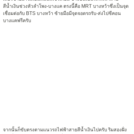
สีน้ำเงินช่วงหัวลำโพง-บางแค ตรงนี้คือ MRT บางหว้าซึ่งเป็นจุด
เชื่อมต่อกับ BTS บางหว้า ซ้ายมือมีจุดจอดรถรับ-ส่งไปซีคอน
บางแคฟรีครับ
จากนั้นก็ขับตรงตามแนวรถไฟฟ้าสายสีน้ำเงินไปครับ ริมสองฝั่ง