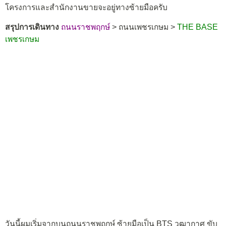
โครงการและสำนักงานขายจะอยู่ทางซ้ายมือครับ
สรุปการเดินทาง
ถนนราชพฤกษ์
> ถนนเพชรเกษม >
THE BASE
เพชรเกษม
วันนี้ผมเริ่มจากบนถนนราชพฤกษ์ ซ้ายมือเป็น BTS วุฒากาศ ขับ