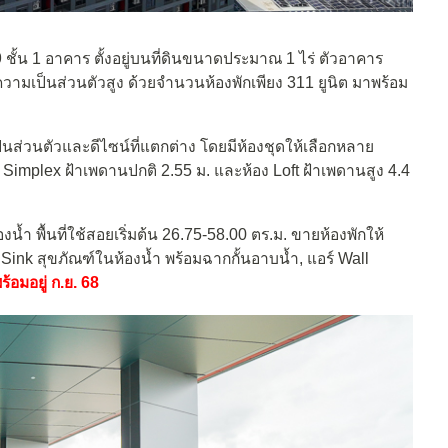
ชั้น 1 อาคาร ตั้งอยู่บนที่ดินขนาดประมาณ 1 ไร่ ตัวอาคาร
มเป็นส่วนตัวสูง ด้วยจำนวนห้องพักเพียง 311 ยูนิต มาพร้อม
มเป็นส่วนตัวและดีไซน์ที่แตกต่าง โดยมีห้องชุดให้เลือกหลาย
ง Simplex ฝ้าเพดานปกติ 2.55 ม. และห้อง Loft ฝ้าเพดานสูง 4.4
องน้ำ พื้นที่ใช้สอยเริ่มต้น 26.75-58.00 ตร.ม. ขายห้องพักให้
, Sink สุขภัณฑ์ในห้องน้ำ พร้อมฉากกั้นอาบน้ำ, แอร์ Wall
้อมอยู่ ก.ย. 68