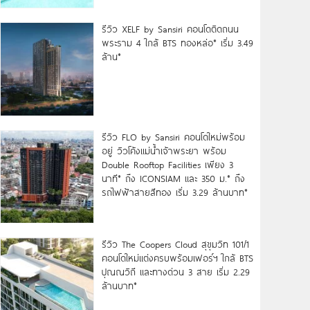
รีวิว XELF by Sansiri คอนโดติดถนน
พระราม 4 ใกล้ BTS ทองหล่อ* เริ่ม 3.49
ล้าน*
รีวิว FLO by Sansiri คอนโดใหม่พร้อม
อยู่ วิวโค้งแม่น้ำเจ้าพระยา พร้อม
Double Rooftop Facilities เพียง 3
นาที* ถึง ICONSIAM และ 350 ม.* ถึง
รถไฟฟ้าสายสีทอง เริ่ม 3.29 ล้านบาท*
รีวิว The Coopers Cloud สุขุมวิท 101/1
คอนโดใหม่แต่งครบพร้อมเฟอร์ฯ ใกล้ BTS
ปุณณวิถี และทางด่วน 3 สาย เริ่ม 2.29
ล้านบาท*