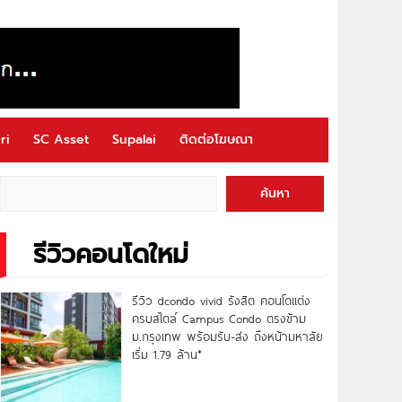
ri
SC Asset
Supalai
ติดต่อโฆษณา
ค้นหา
รีวิวคอนโดใหม่
รีวิว dcondo vivid รังสิต คอนโดแต่ง
ครบสไตล์ Campus Condo ตรงข้าม
ม.กรุงเทพ พร้อมรับ-ส่ง ถึงหน้ามหาลัย
เริ่ม 1.79 ล้าน*