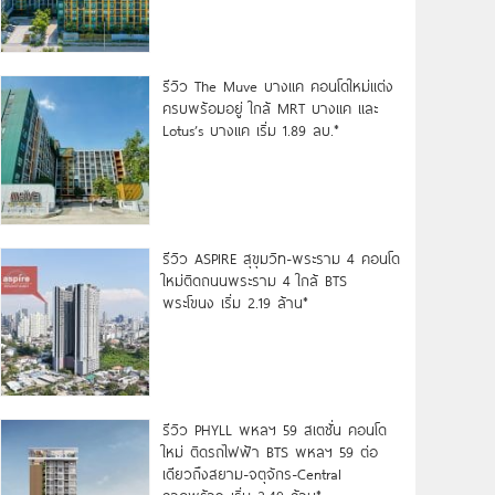
รีวิว The Muve บางแค คอนโดใหม่แต่ง
ครบพร้อมอยู่ ใกล้ MRT บางแค และ
Lotus’s บางแค เริ่ม 1.89 ลบ.*
รีวิว ASPIRE สุขุมวิท-พระราม 4 คอนโด
ใหม่ติดถนนพระราม 4 ใกล้ BTS
พระโขนง เริ่ม 2.19 ล้าน*
รีวิว PHYLL พหลฯ 59 สเตชั่น คอนโด
ใหม่ ติดรถไฟฟ้า BTS พหลฯ 59 ต่อ
เดียวถึงสยาม-จตุจักร-Central