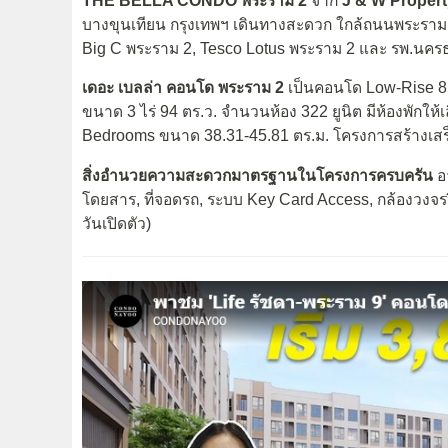
THE BELLA CONDO พระราม 2
จาก
J & W Propert
บางขุนเทียน กรุงเทพฯ เดินทางสะดวก ใกล้ถนนพระราม
Big C พระราม 2, Tesco Lotus พระราม 2 และ รพ.นคร
เดอะ เบลล่า คอนโด พระราม 2
เป็นคอนโด Low-Rise 8 ช
ขนาด 3 ไร่ 94 ตร.ว. จำนวนห้อง 322 ยูนิต มีห้องพักใ
Bedrooms ขนาด 38.31-45.81 ตร.ม. โครงการสร้างเสร็จ
สิ่งอำนวยความสะดวกมาตรฐานในโครงการครบครัน
อา
โดยสาร, ที่จอดรถ, ระบบ Key Card Access, กล้องวงจร
วันเปิดตัว)