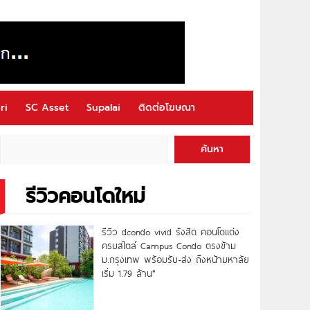
ri
SC Asset
Supalai
ติดต่อโฆษณา
ค้นหา
รีวิวคอนโดใหม่
รีวิว dcondo vivid รังสิต คอนโดแต่ง
ครบสไตล์ Campus Condo ตรงข้าม
ม.กรุงเทพ พร้อมรับ-ส่ง ถึงหน้ามหาลัย
เริ่ม 1.79 ล้าน*