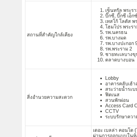
เซ็นทรัล พระรา
บิ๊กซี, บิ๊กซี เอ
เทสโก้ โลตัส พ
โฮมโปร พระรา
รพ.นครธน
สถานที่สำคัญใกล้เคียง
รพ.บางมด
รพ.บางปะกอก 
รพ.พระราม 2
ชายทะเลบางขุ
ตลาดบางบอน
Lobby
อาคารคลับเฮ้าส
สระว่ายน้ำระบ
ฟิตเนส
สิ่งอำนวยความสะดวก
สวนพักผ่อน
Access Card C
CCTV
ระบบรักษาควา
เดอะ เบลล่า คอนโด 
ผ่านการออกแบบในห้อง