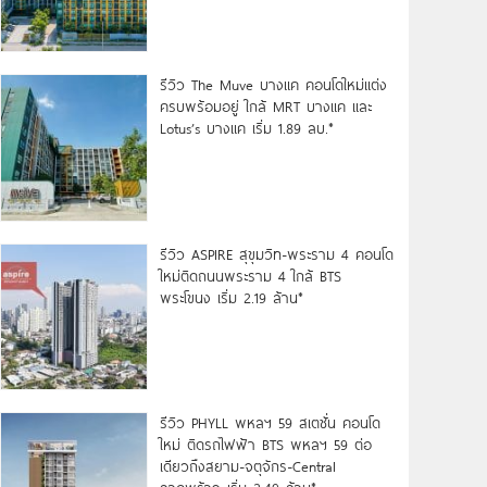
รีวิว The Muve บางแค คอนโดใหม่แต่ง
ครบพร้อมอยู่ ใกล้ MRT บางแค และ
Lotus’s บางแค เริ่ม 1.89 ลบ.*
รีวิว ASPIRE สุขุมวิท-พระราม 4 คอนโด
ใหม่ติดถนนพระราม 4 ใกล้ BTS
พระโขนง เริ่ม 2.19 ล้าน*
รีวิว PHYLL พหลฯ 59 สเตชั่น คอนโด
ใหม่ ติดรถไฟฟ้า BTS พหลฯ 59 ต่อ
เดียวถึงสยาม-จตุจักร-Central