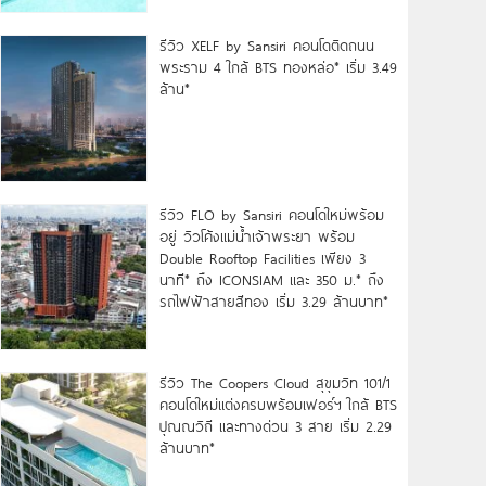
รีวิว XELF by Sansiri คอนโดติดถนน
พระราม 4 ใกล้ BTS ทองหล่อ* เริ่ม 3.49
ล้าน*
รีวิว FLO by Sansiri คอนโดใหม่พร้อม
อยู่ วิวโค้งแม่น้ำเจ้าพระยา พร้อม
Double Rooftop Facilities เพียง 3
นาที* ถึง ICONSIAM และ 350 ม.* ถึง
รถไฟฟ้าสายสีทอง เริ่ม 3.29 ล้านบาท*
รีวิว The Coopers Cloud สุขุมวิท 101/1
คอนโดใหม่แต่งครบพร้อมเฟอร์ฯ ใกล้ BTS
ปุณณวิถี และทางด่วน 3 สาย เริ่ม 2.29
ล้านบาท*