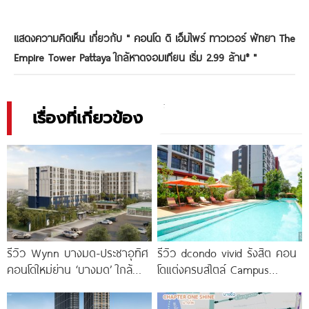
แสดงความคิดเห็น เกี่ยวกับ "
คอนโด ดิ เอ็มไพร์ ทาวเวอร์ พัทยา The
Empire Tower Pattaya ใกล้หาดจอมเทียน เริ่ม 2.99 ล้าน*
"
เรื่องที่เกี่ยวข้อง
รีวิว Wynn บางมด-ประชาอุทิศ
รีวิว dcondo vivid รังสิต คอน
คอนโดใหม่ย่าน ‘บางมด’ ใกล้
โดแต่งครบสไตล์ Campus
มจธ., ทางด่วน และรถไฟฟ้า
Condo ตรงข้าม ม.กรุงเทพ
สายสีม่วง
พร้อมรับ-ส่ง