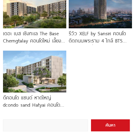
เดอะ เบส เชิงทะเล The Base
รีวิว XELF by Sansiri คอนโด
Cherngtalay คอนโดใหม่ เลี้ยง
ติดถนนพระราม 4 ใกล้ BTS
สัตว์ได้ ใกล้ Boat
ทองหล่อ* เริ่ม
ดีคอนโด แซนด์ หาดใหญ่
dcondo sand Hatyai คอนโด
พร้อมอยู่สไตล์รีสอร์ท เพียง 10
นาที*
ค้นหา