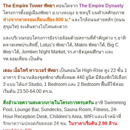
The Empire Tower พัทยา
คอนโดจาก
The Empire Dynasty
โครงการตั้งอยู่เมืองพัทยา อ.บางละมุง จ.ชลบุรี บนทำเลศักยภาพ
ห่างจากหาดจอมเทียนเพียง 800 ม.*
และใกล้ถนนสายหลัก (ถนน
สุขุมวิท) จะเดินทางไปไหนสะดวก
และบริเวณรอบโครงการยังรายล้อมด้วยสถานที่สำคัญต่าง ๆ อาทิ
ตลาดเทพประสิทธิ์, Lotus’s พัทยาใต้, Makro พัทยาใต้, Big C
พัทยาใต้, Jomtien Night Market, รร.สาธิตอุดมศึกษา และ
รพ.จอมเทียน เป็นต้น
เดอะ เอ็มไพร์ ทาวเวอร์ พัทยา
เป็นคอนโด High-Rise สูง 23 ชั้น 1
อาคาร จำนวนห้องชุดพักอาศัยทั้งหมด 440 ยูนิต มีห้องพักให้เลือก
3 แบบ ได้แก่ Studio, 1 Bedroom และ 2 Bedroom พื้นที่ใช้สอย
เริ่มต้น 23.50-64.00 ตร.ม.
สิ่งอำนวยความสะดวกภายในโครงการครบครัน
อาทิ Swimming
Pool, Lounge Bar, Sundecks, Sauna Room, Fitness, 24-
Hour Reception Desk, Children’s Area, WIFI และเจ้าหน้าที่
รักษาความปลอดภัยตลอด 24 ชม.
ในราคาเริ่มต้น 2.99 ล้าน