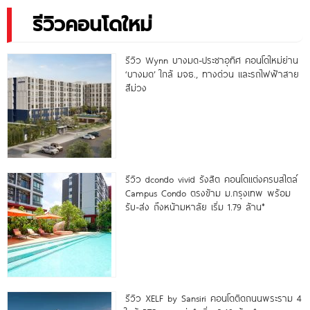
รีวิวคอนโดใหม่
รีวิว Wynn บางมด-ประชาอุทิศ คอนโดใหม่ย่าน
‘บางมด’ ใกล้ มจธ., ทางด่วน และรถไฟฟ้าสาย
สีม่วง
รีวิว dcondo vivid รังสิต คอนโดแต่งครบสไตล์
Campus Condo ตรงข้าม ม.กรุงเทพ พร้อม
รับ-ส่ง ถึงหน้ามหาลัย เริ่ม 1.79 ล้าน*
รีวิว XELF by Sansiri คอนโดติดถนนพระราม 4