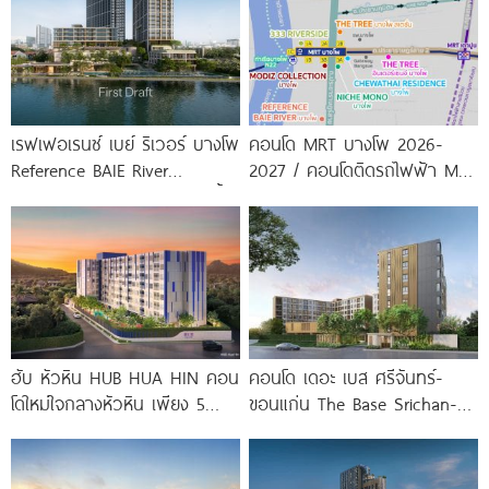
เรฟเฟอเรนซ์ เบย์ ริเวอร์ บางโพ
คอนโด MRT บางโพ 2026-
Reference BAIE River
2027 / คอนโดติดรถไฟฟ้า MRT
Bangpho ดีไซน์คอนโดใหม่ริมน้ำ
บางโพ
จาก
ฮับ หัวหิน HUB HUA HIN คอน
คอนโด เดอะ เบส ศรีจันทร์-
โดใหม่ใจกลางหัวหิน เพียง 5
ขอนแก่น The Base Srichan-
นาที* ถึง
Khonkaen ใกล้ Central
ขอนแก่น