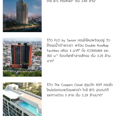
ใกล้ BTS ทองหล่อ* เริ่ม 3.49 ล้าน*
รีวิว FLO by Sansiri คอนโดใหม่พร้อมอยู่ วิว
โค้งแม่น้ำเจ้าพระยา พร้อม Double Rooftop
Facilities เพียง 3 นาที* ถึง ICONSIAM และ
350 ม.* ถึงรถไฟฟ้าสายสีทอง เริ่ม 3.29 ล้าน
บาท*
รีวิว The Coopers Cloud สุขุมวิท 101/1 คอนโด
ใหม่แต่งครบพร้อมเฟอร์ฯ ใกล้ BTS ปุณณวิถี
และทางด่วน 3 สาย เริ่ม 2.29 ล้านบาท*