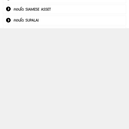
คอนโด SIAMESE ASSET
คอนโด SUPALAI
คอนโด THE CUBE
คอนโด Utility Real Estate
คอนโด WITHITHAI REAL ESTATE
พลัมคอนโด อีสต์ ลาดพร้าว
คอนโดติดรถไฟฟ้า
Life รัชดา-พระราม 9
Aspire วิภา-วิคตอรี่
PHYLL พหลฯ 59 สเตชั่น