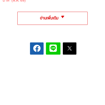
บาท* (พ.ค. 69)
อ่านเพิ่มเติม