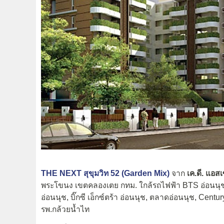
THE NEXT สุขุมวิท 52 (Garden Mix)
จาก
เค.ดี. แอส
พระโขนง เขตคลองเตย กทม. ใกล้รถไฟฟ้า BTS อ่อนนุช
อ่อนนุช, บิ๊กซี เอ็กซ์ตร้า อ่อนนุช, ตลาดอ่อนนุช, Cen
รพ.กล้วยน้ำไท