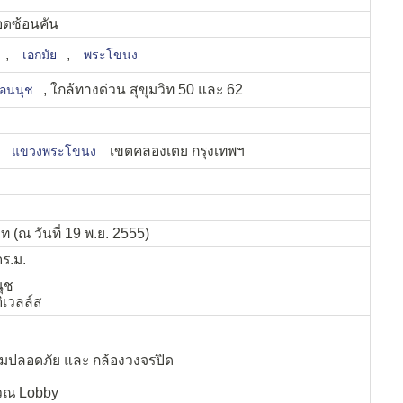
ดซ้อนคัน
,
,
เอกมัย
พระโขนง
, ใกล้ทางด่วน สุขุมวิท 50 และ 62
่อนนุช
2
เขตคลองเตย กรุงเทพฯ
แขวงพระโขนง
ท (ณ วันที่ 19 พ.ย. 2555)
ตร.ม.
นุช
ิเวลล์ส
วามปลอดภัย และ กล้องวงจรปิด
ิเวณ Lobby