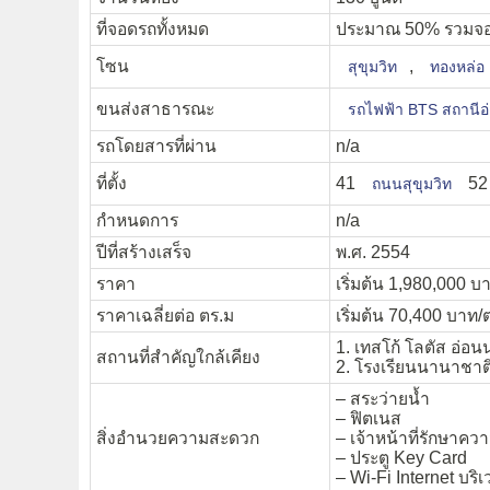
ที่จอดรถทั้งหมด
ประมาณ 50% รวมจอ
โซน
,
สุขุมวิท
ทองหล่อ
ขนส่งสาธารณะ
รถไฟฟ้า BTS สถานีอ
รถโดยสารที่ผ่าน
n/a
ที่ตั้ง
41
5
ถนนสุขุมวิท
กำหนดการ
n/a
ปีที่สร้างเสร็จ
พ.ศ. 2554
ราคา
เริ่มต้น 1,980,000 บา
ราคาเฉลี่ยต่อ ตร.ม
เริ่มต้น 70,400 บาท/
1. เทสโก้ โลตัส อ่อน
สถานที่สำคัญใกล้เคียง
2. โรงเรียนนานาชาต
– สระว่ายน้ำ
– ฟิตเนส
สิ่งอำนวยความสะดวก
– เจ้าหน้าที่รักษาค
– ประตู Key Card
– Wi-Fi Internet บร