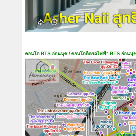
คอนโด BTS อ่อนนุช / คอนโดติดรถไฟฟ้า BTS อ่อนนุ