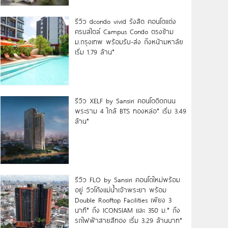
รีวิว dcondo vivid รังสิต คอนโดแต่ง
ครบสไตล์ Campus Condo ตรงข้าม
ม.กรุงเทพ พร้อมรับ-ส่ง ถึงหน้ามหาลัย
เริ่ม 1.79 ล้าน*
รีวิว XELF by Sansiri คอนโดติดถนน
พระราม 4 ใกล้ BTS ทองหล่อ* เริ่ม 3.49
ล้าน*
รีวิว FLO by Sansiri คอนโดใหม่พร้อม
อยู่ วิวโค้งแม่น้ำเจ้าพระยา พร้อม
Double Rooftop Facilities เพียง 3
นาที* ถึง ICONSIAM และ 350 ม.* ถึง
รถไฟฟ้าสายสีทอง เริ่ม 3.29 ล้านบาท*