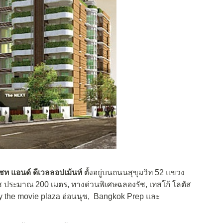
เซท แอนด์ ดีเวลลอปเม้นท์
ตั้งอยู่บนถนนสุขุมวิท 52 แขวง
 ประมาณ 200 เมตร, ทางด่วนพิเศษฉลองรัช, เทสโก้ โลตัส
tury the movie plaza อ่อนนุช, Bangkok Prep และ