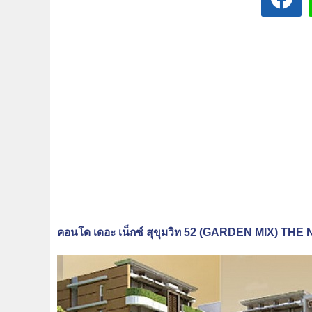
คอนโด เดอะ เน็กซ์ สุขุมวิท 52 (GARDEN MIX) T