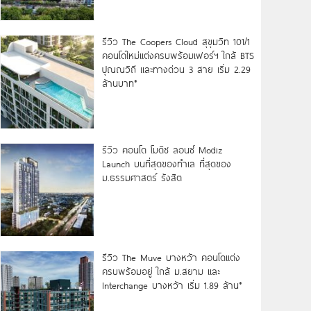
รีวิว The Coopers Cloud สุขุมวิท 101/1
คอนโดใหม่แต่งครบพร้อมเฟอร์ฯ ใกล้ BTS
ปุณณวิถี และทางด่วน 3 สาย เริ่ม 2.29
ล้านบาท*
รีวิว คอนโด โมดิซ ลอนซ์ Modiz
Launch บนที่สุดของทำเล ที่สุดของ
ม.ธรรมศาสตร์ รังสิต
รีวิว The Muve บางหว้า คอนโดแต่ง
ครบพร้อมอยู่ ใกล้ ม.สยาม และ
Interchange บางหว้า เริ่ม 1.89 ล้าน*