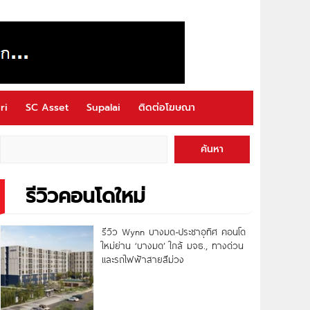
ri
SC Asset
Supalai
ติดต่อโฆษณา
ค้นหา
รีวิวคอนโดใหม่
รีวิว Wynn บางมด-ประชาอุทิศ คอนโด
ใหม่ย่าน ‘บางมด’ ใกล้ มจธ., ทางด่วน
และรถไฟฟ้าสายสีม่วง