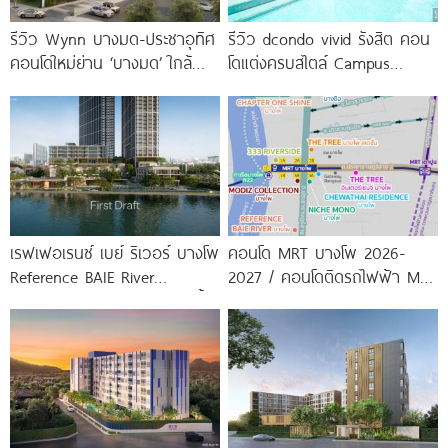
รีวิว Wynn บางมด-ประชาอุทิศ
รีวิว dcondo vivid รังสิต คอน
คอนโดใหม่ย่าน ‘บางมด’ ใกล้
โดแต่งครบสไตล์ Campus
มจธ., ทางด่วน และรถไฟฟ้า
Condo ตรงข้าม ม.กรุงเทพ
สายสีม่วง
พร้อมรับ-ส่ง
เรฟเฟอเรนซ์ เบย์ ริเวอร์ บางโพ
คอนโด MRT บางโพ 2026-
Reference BAIE River
2027 / คอนโดติดรถไฟฟ้า MRT
Bangpho ดีไซน์คอนโดใหม่ริมน้ำ
บางโพ
จาก