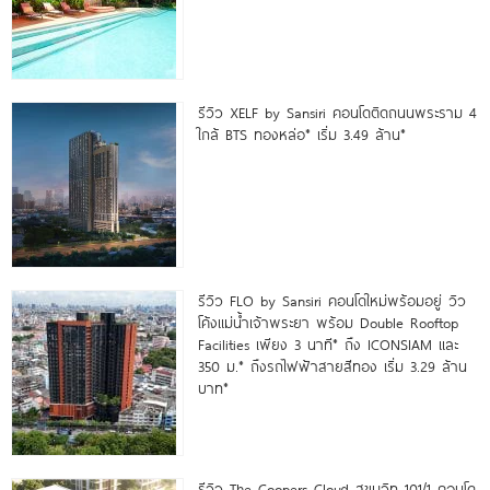
รีวิว XELF by Sansiri คอนโดติดถนนพระราม 4
ใกล้ BTS ทองหล่อ* เริ่ม 3.49 ล้าน*
รีวิว FLO by Sansiri คอนโดใหม่พร้อมอยู่ วิว
โค้งแม่น้ำเจ้าพระยา พร้อม Double Rooftop
Facilities เพียง 3 นาที* ถึง ICONSIAM และ
350 ม.* ถึงรถไฟฟ้าสายสีทอง เริ่ม 3.29 ล้าน
บาท*
รีวิว The Coopers Cloud สุขุมวิท 101/1 คอนโด