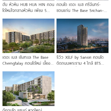
ฮับ หัวหิน HUB HUA HIN คอน
คอนโด เดอะ เบส ศรีจันทร์-
โดใหม่ใจกลางหัวหิน เพียง 5
ขอนแก่น The Base Srichan-
นาที* ถึง
Khonkaen ใกล้ Central
ขอนแก่น
เดอะ เบส เชิงทะเล The Base
รีวิว XELF by Sansiri คอนโด
Cherngtalay คอนโดใหม่ เลี้ยง
ติดถนนพระราม 4 ใกล้ BTS
สัตว์ได้ ใกล้ Boat
ทองหล่อ* เริ่ม
ดีคอนโด แซนด์ หาดใหญ่