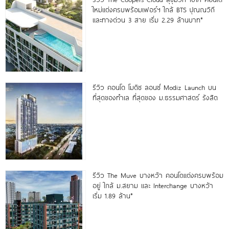
ใหม่แต่งครบพร้อมเฟอร์ฯ ใกล้ BTS ปุณณวิถี
และทางด่วน 3 สาย เริ่ม 2.29 ล้านบาท*
รีวิว คอนโด โมดิซ ลอนซ์ Modiz Launch บน
ที่สุดของทำเล ที่สุดของ ม.ธรรมศาสตร์ รังสิต
รีวิว The Muve บางหว้า คอนโดแต่งครบพร้อม
อยู่ ใกล้ ม.สยาม และ Interchange บางหว้า
เริ่ม 1.89 ล้าน*