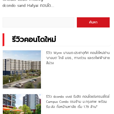
dcondo sand Hatyai คอนโด
พร้อมอยู่สไตล์รีสอร์ท เพียง 10
นาที*
ค้นหา
รีวิวคอนโดใหม่
รีวิว Wynn บางมด-ประชาอุทิศ คอนโดใหม่ย่าน
‘บางมด’ ใกล้ มจธ., ทางด่วน และรถไฟฟ้าสาย
สีม่วง
รีวิว dcondo vivid รังสิต คอนโดแต่งครบสไตล์
Campus Condo ตรงข้าม ม.กรุงเทพ พร้อม
รับ-ส่ง ถึงหน้ามหาลัย เริ่ม 1.79 ล้าน*