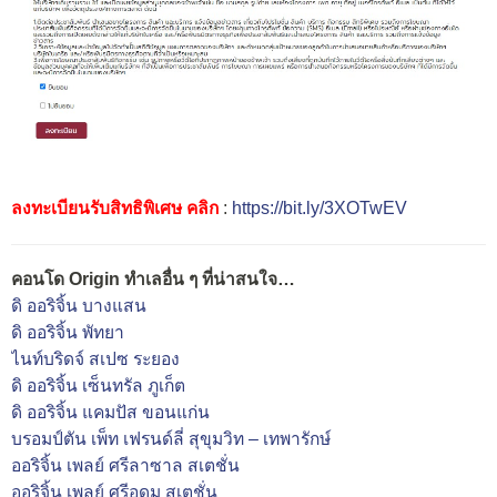
ลงทะเบียนรับสิทธิพิเศษ คลิก
:
https://bit.ly/3XOTwEV
คอนโด Origin ทำเลอื่น ๆ ที่น่าสนใจ…
ดิ ออริจิ้น บางแสน
ดิ ออริจิ้น พัทยา
ไนท์บริดจ์ สเปซ ระยอง
ดิ ออริจิ้น เซ็นทรัล ภูเก็ต
ดิ ออริจิ้น แคมปัส ขอนแก่น
บรอมป์ตัน เพ็ท เฟรนด์ลี่ สุขุมวิท – เทพารักษ์
ออริจิ้น เพลย์ ศรีลาซาล สเตชั่น
ออริจิ้น เพลย์ ศรีอุดม สเตชั่น