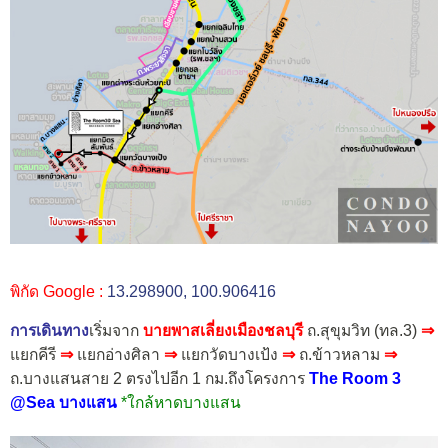
พิกัด Google :
13.298900, 100.906416
การเดินทาง
เริ่มจาก
บายพาสเลี่ยงเมืองชลบุรี
ถ.สุขุมวิท (ทล.3)
⇒
แยกคีรี
⇒
แยกอ่างศิลา
⇒
แยกวัดบางเป้ง
⇒
ถ.ข้าวหลาม
⇒
ถ.บางแสนสาย 2 ตรงไปอีก 1 กม.ถึงโครงการ
The Room 3
@Sea บางแสน
*ใกล้หาดบางแสน