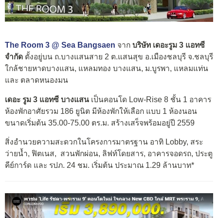
The Room 3 @ Sea Bangsaen
จาก
บริษัท เดอะรูม 3 แอทซี
จำกัด
ตั้งอยู่บน ถ.บางแสนสาย 2 ต.แสนสุข อ.เมืองชลบุรี จ.ชลบุรี
ใกล้ชายหาดบางแสน, แหลมทอง บางแสน, ม.บูรพา, แหลมแท่น
และ ตลาดหนองมน
เดอะ รูม 3 แอทซี บางแสน
เป็นคอนโด Low-Rise 8 ชั้น 1 อาคาร
ห้องพักอาศัยรวม 186 ยูนิต มีห้องพักให้เลือก แบบ 1 ห้องนอน
ขนาดเริ่มต้น 35.00-75.00 ตร.ม. สร้างเสร็จพร้อมอยู่ปี 2559
สิ่งอำนวยความสะดวกในโครงการมาตรฐาน อาทิ Lobby, สระ
ว่ายน้ำ, ฟิตเนส, สวนพักผ่อน, ลิฟท์โดยสาร, อาคารจอดรถ, ประตู
คีย์การ์ด และ รปภ. 24 ชม. เริ่มต้น ประมาณ 1.29 ล้านบาท*