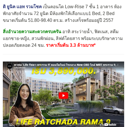
ดิ ยูนิค แอท รวมโชค
เป็นคอนโด Low-Rise 7 ชั้น 1 อาคาร ห้อง
พักอาศัยจำนวน 72 ยูนิต มีห้องพักให้เลือกแบบ1 Bed, 2 Bed
ขนาดเริ่มต้น 51.80-98.40 ตร.ม. สร้างเสร็จพร้อมอยู่ปี 2557
สิ่งอำนวยความสะดวกครบครัน
อาทิ สระว่ายน้ำ, ฟิตเนส, สตีม
แยกชาย-หญิง, สวนพักผ่อน, ลิฟต์โดยสาร พร้อมระบบรักษาความ
ปลอดภัยตลอด 24 ชม.
ราคาเริ่มต้น 3.3 ล้านบาท*