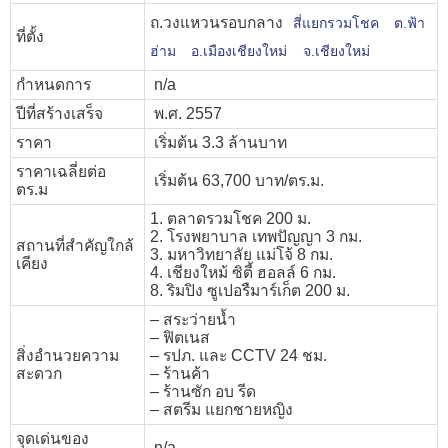
ถ.วงแหวนรอบกลาง
สี่แยกรวมโชค
ต.ฟ้า
ที่ตั้ง
ฮ่าม
อ.เมืองเชียงใหม่
จ.เชียงใหม่
กำหนดการ
n/a
ปีที่สร้างเสร็จ
พ.ศ. 2557
ราคา
เริ่มต้น 3.3 ล้านบาท
ราคาเฉลี่ยต่อ
เริ่มต้น 63,700 บาท/ตร.ม.
ตร.ม
1. ตลาดรวมโชค 200 ม.
2. โรงพยาบาล เทพปัญญา 3 กม.
สถานที่สำคัญใกล้
3. มหาวิทยาลัย แม่โจ้ 8 กม.
เคียง
4. เชียงใหม้ ซิตี้ ฮอลล์ 6 กม.
8. ริมปิง ซูเปอรืมาร์เก็ต 200 ม.
– สระว่ายน้ำ
– ฟิตเนส
สิ่งอำนวยความ
– รปภ. และ CCTV 24 ชม.
สะดวก
– ร้านค้า
– ร้านซัก อบ รีด
– สตรีม แยกชายหญิง
จุดเด่นของ
n/a