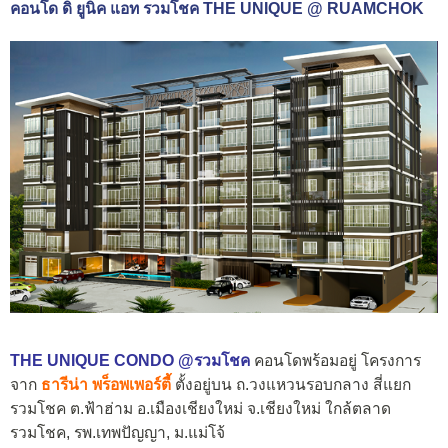
คอนโด ดิ ยูนิค แอท รวมโชค THE UNIQUE @ RUAMCHOK
THE UNIQUE CONDO @รวมโชค
คอนโดพร้อมอยู่ โครงการ
จาก
ธารีน่า พร็อพเพอร์ตี้
ตั้งอยู่บน ถ.วงแหวนรอบกลาง สี่แยก
รวมโชค ต.ฟ้าฮ่าม อ.เมืองเชียงใหม่ จ.เชียงใหม่ ใกล้ตลาด
รวมโชค, รพ.เทพปัญญา, ม.แม่โจ้