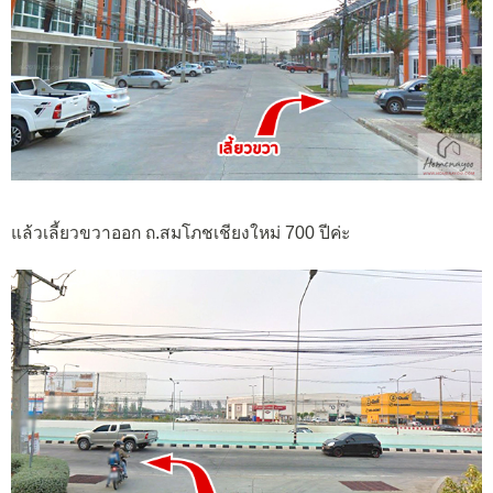
แล้วเลี้ยวขวาออก ถ.สมโภชเชียงใหม่ 700 ปีค่ะ