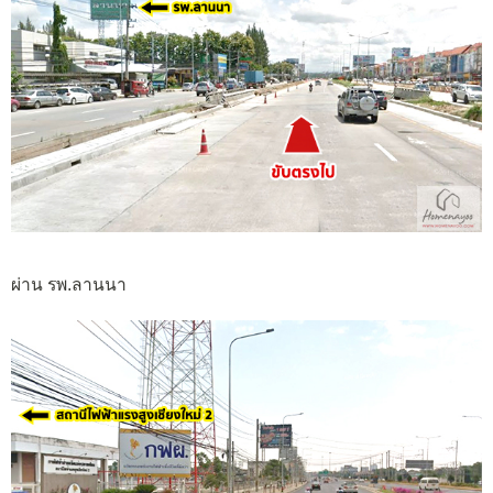
ผ่าน รพ.ลานนา