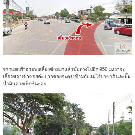
จากแยกฟ้าฮ่ามพอเลี้ยวซ้ายมาแล้วขับตรงไปอีก 950 ม.เราจะ
เลี้ยวขวาเข้าซอยค่ะ ปากซอยจะตรงข้ามกับแม่โจ้บาซาร์ และปั๊ม
น้ำมันคาลเท็กซ์นะคะ