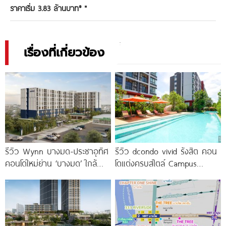
ราคาเริ่ม 3.83 ล้านบาท*
"
เรื่องที่เกี่ยวข้อง
รีวิว Wynn บางมด-ประชาอุทิศ
รีวิว dcondo vivid รังสิต คอน
คอนโดใหม่ย่าน ‘บางมด’ ใกล้
โดแต่งครบสไตล์ Campus
มจธ., ทางด่วน และรถไฟฟ้า
Condo ตรงข้าม ม.กรุงเทพ
สายสีม่วง
พร้อมรับ-ส่ง