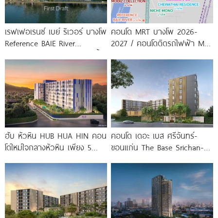
เรฟเฟอเรนซ์ เบย์ ริเวอร์ บางโพ
คอนโด MRT บางโพ 2026-
Reference BAIE River
2027 / คอนโดติดรถไฟฟ้า MRT
Bangpho ดีไซน์คอนโดใหม่ริมน้ำ
บางโพ
จาก
ฮับ หัวหิน HUB HUA HIN คอน
คอนโด เดอะ เบส ศรีจันทร์-
โดใหม่ใจกลางหัวหิน เพียง 5
ขอนแก่น The Base Srichan-
นาที* ถึง
Khonkaen ใกล้ Central
ขอนแก่น