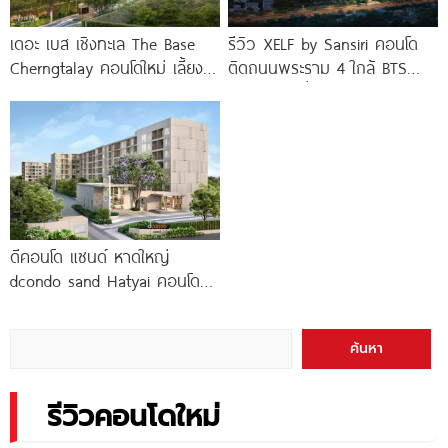
เดอะ เบส เชิงทะเล The Base
รีวิว XELF by Sansiri คอนโด
Cherngtalay คอนโดใหม่ เลี้ยง
ติดถนนพระราม 4 ใกล้ BTS
สัตว์ได้ ใกล้ Boat
ทองหล่อ* เริ่ม
ดีคอนโด แซนด์ หาดใหญ่
dcondo sand Hatyai คอนโด
พร้อมอยู่สไตล์รีสอร์ท เพียง 10
นาที*
ค้นหา
รีวิวคอนโดใหม่