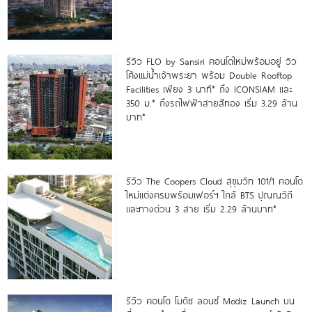
รีวิว FLO by Sansiri คอนโดใหม่พร้อมอยู่ วิว
โค้งแม่น้ำเจ้าพระยา พร้อม Double Rooftop
Facilities เพียง 3 นาที* ถึง ICONSIAM และ
350 ม.* ถึงรถไฟฟ้าสายสีทอง เริ่ม 3.29 ล้าน
บาท*
รีวิว The Coopers Cloud สุขุมวิท 101/1 คอนโด
ใหม่แต่งครบพร้อมเฟอร์ฯ ใกล้ BTS ปุณณวิถี
และทางด่วน 3 สาย เริ่ม 2.29 ล้านบาท*
รีวิว คอนโด โมดิซ ลอนซ์ Modiz Launch บน