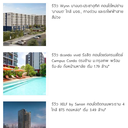
รีวิว Wynn บางมด-ประชาอุทิศ คอนโดใหม่ย่าน
‘บางมด’ ใกล้ มจธ., ทางด่วน และรถไฟฟ้าสาย
สีม่วง
รีวิว dcondo vivid รังสิต คอนโดแต่งครบสไตล์
Campus Condo ตรงข้าม ม.กรุงเทพ พร้อม
รับ-ส่ง ถึงหน้ามหาลัย เริ่ม 1.79 ล้าน*
รีวิว XELF by Sansiri คอนโดติดถนนพระราม 4
ใกล้ BTS ทองหล่อ* เริ่ม 3.49 ล้าน*