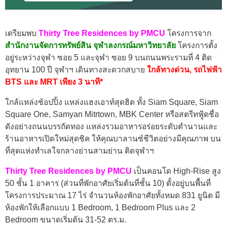
เตรียมพบ
Thirty Tree Residences by PMCU
โครงการจาก
สำนักงานจัดการทรัพย์สิน จุฬาลงกรณ์มหาวิทยาลัย
โครงการตั้ง
อยู่ระหว่างจุฬา ซอย 5 และจุฬา ซอย 9 บนถนนพระรามที่ 4 ติด
อุทยาน 100 ปี จุฬาฯ เดินทางสะดวกสบาย
ใกล้ทางด่วน, รถไฟฟ้า
BTS และ MRT เพียง 3 นาที*
ใกล้แหล่งช้อปปิ้ง แหล่งแฮงเอาท์สุดฮิต ทั้ง Siam Square, Siam
Square One, Samyan Mitrtown, MBK Center หรือสตรีทฟู้ดชื่อ
ดังอย่างถนนบรรถัดทอง แหล่งรวมอาหารอร่อยระดับตำนานและ
ร้านอาหารเปิดใหม่สุดชิค ให้คุณบาลานซ์ชีวิตอย่างมีคุณภาพ บน
ที่สุดแห่งทำเลใจกลางย่านสามย่าน ติดจุฬาฯ
Thirty Tree Residences by PMCU
เป็นคอนโด High-Rise สูง
50 ชั้น 1 อาคาร (ส่วนที่พักอาศัยเริ่มต้นที่ชั้น 10) ตั้งอยู่บนพื้นที่
โครงการประมาณ 17 ไร่ จำนวนห้องพักอาศัยทั้งหมด 831 ยูนิต มี
ห้องพักให้เลือกแบบ 1 Bedroom, 1 Bedroom Plus และ 2
Bedroom ขนาดเริ่มต้น 31-52 ตร.ม.