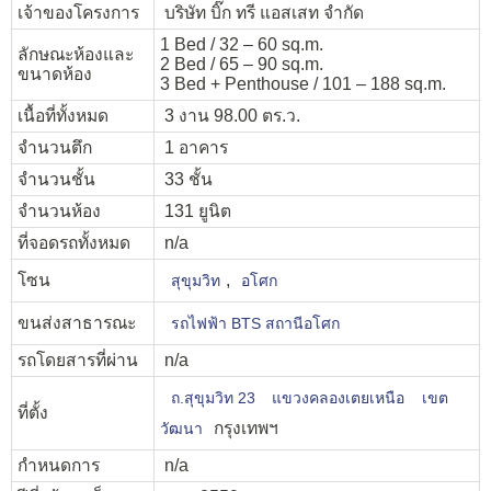
เจ้าของโครงการ
บริษัท บิ๊ก ทรี แอสเสท จำกัด
1 Bed / 32 – 60 sq.m.
ลักษณะห้องและ
2 Bed / 65 – 90 sq.m.
ขนาดห้อง
3 Bed + Penthouse / 101 – 188 sq.m.
เนื้อที่ทั้งหมด
3 งาน 98.00 ตร.ว.
จำนวนตึก
1 อาคาร
จำนวนชั้น
33 ชั้น
จำนวนห้อง
131 ยูนิต
ที่จอดรถทั้งหมด
n/a
โซน
,
สุขุมวิท
อโศก
ขนส่งสาธารณะ
รถไฟฟ้า BTS สถานีอโศก
รถโดยสารที่ผ่าน
n/a
ถ.สุขุมวิท 23
แขวงคลองเตยเหนือ
เขต
ที่ตั้ง
กรุงเทพฯ
วัฒนา
กำหนดการ
n/a