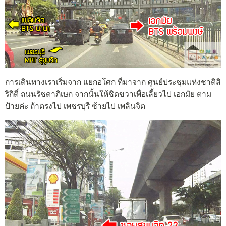
การเดินทางเราเริ่มจาก แยกอโศก ที่มาจาก ศูนย์ประชุมแห่งชาติสิ
ริกิติ์ ถนนรัชดาภิเษก จากนั้นให้ชิดขวาเพื่อเลี้ยวไป เอกมัย ตาม
ป้ายค่ะ ถ้าตรงไป เพชรบุรี ซ้ายไป เพลินจิต