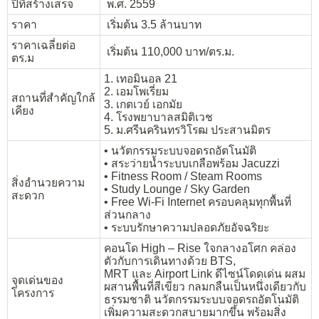
ปีที่สร้างเสร็จ
พ.ศ. 2559
ราคา
เริ่มต้น 3.5 ล้านบาท
ราคาเฉลี่ยต่อ
เริ่มต้น 110,000 บาท/ตร.ม.
ตร.ม
1. เทอมินอล 21
2. เอมโพเรี่ยม
สถานที่สำคัญใกล้
3. เกตเวย์ เอกมัย
เคียง
4. โรงพยาบาลสมิติเวช
5. ม.ศรีนครินทรวิโรฒ ประสานมิตร
• นวัตกรรมระบบจอดรถอัตโนมัติ
• สระว่ายน้ำระบบเกลือพร้อม Jacuzzi
• Fitness Room / Steam Rooms
สิ่งอำนวยความ
• Study Lounge / Sky Garden
สะดวก
• Free Wi-Fi Internet ครอบคลุมทุกพื้นที่
ส่วนกลาง
• ระบบรักษาความปลอดภัยอัจฉริยะ
คอนโด High – Rise ใจกลางอโศก คล่อง
ตัวกับการเดินทางด้วย BTS,
MRT และ Airport Link ดีไซน์โดดเด่น ผสม
จุดเด่นของ
ผสานพื้นที่สีเขียว กลมกลืนเป็นหนึ่งเดียวกับ
โครงการ
ธรรมชาติ นวัตกรรมระบบจอดรถอัตโนมัติ
เพิ่มความสะดวกสบายมากขึ้น พร้อมสิ่ง