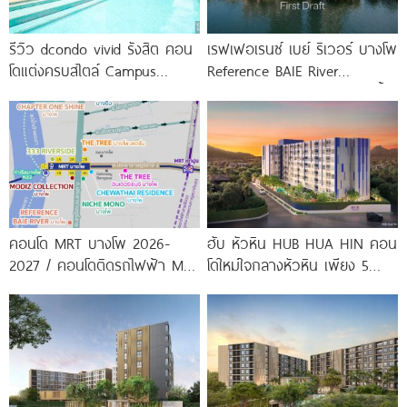
รีวิว dcondo vivid รังสิต คอน
เรฟเฟอเรนซ์ เบย์ ริเวอร์ บางโพ
โดแต่งครบสไตล์ Campus
Reference BAIE River
Condo ตรงข้าม ม.กรุงเทพ
Bangpho ดีไซน์คอนโดใหม่ริมน้ำ
พร้อมรับ-ส่ง
จาก
คอนโด MRT บางโพ 2026-
ฮับ หัวหิน HUB HUA HIN คอน
2027 / คอนโดติดรถไฟฟ้า MRT
โดใหม่ใจกลางหัวหิน เพียง 5
บางโพ
นาที* ถึง