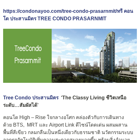
https://condonayoo.com/tree-condo-prasarnmit/ทรี คอน
โด ประสานมิตร TREE CONDO PRASARNMIT
Tree Condo ประสานมิตร
‘The Classy Living ชีวิตเหนือ
ระดับ…สัมผัสได้’
คอนโด High – Rise ใจกลางอโศก คล่องตัวกับการเดินทาง
ด้วย BTS, MRT และ Airport Link ดีไซน์โดดเด่น ผสมผสาน
พื้นที่สีเขียว กลมกลืนเป็นหนึ่งเดียวกับธรรมชาติ นวัตกรรมระบบ
จอดรถอัตโนมัติเพิ่มความสะดวกสบายมากขึ้น พร้อมสิ่งอำนวย