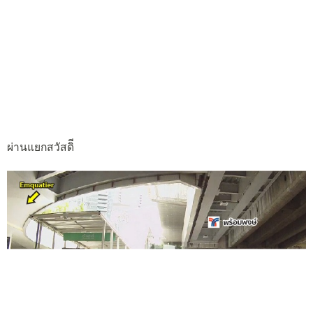
ผ่านแยกสวัสดิี