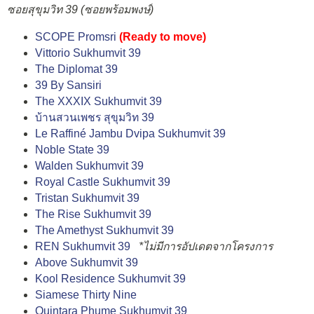
ซอยสุขุมวิท 39 (ซอยพร้อมพงษ์)
SCOPE Promsri
(
Ready to move
)
Vittorio Sukhumvit 39
The Diplomat 39
39 By Sansiri
The XXXIX Sukhumvit 39
บ้านสวนเพชร สุขุมวิท 39
Le Raffiné Jambu Dvipa Sukhumvit 39
Noble State 39
Walden Sukhumvit 39
Royal Castle Sukhumvit 39
Tristan Sukhumvit 39
The Rise Sukhumvit 39
The Amethyst Sukhumvit 39
REN Sukhumvit 39
*ไม่มีการอัปเดตจากโครงการ
Above Sukhumvit 39
Kool Residence Sukhumvit 39
Siamese Thirty Nine
Quintara Phume Sukhumvit 39