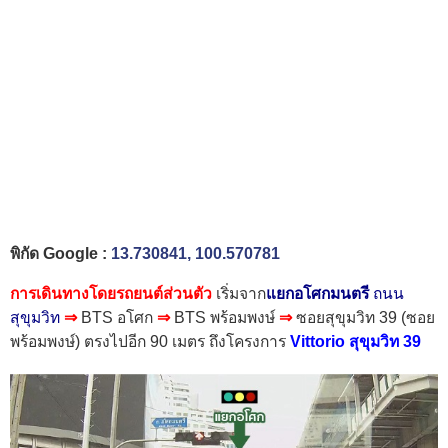
พิกัด Google :
13.730841, 100.570781
การเดินทางโดยรถยนต์ส่วนตัว
เริ่มจาก
แยกอโศกมนตรี
ถนน
สุขุมวิท
⇒
BTS อโศก
⇒
BTS พร้อมพงษ์
⇒
ซอยสุขุมวิท 39 (ซอย
พร้อมพงษ์) ตรงไปอีก 90 เมตร
ถึงโครงการ
Vittorio สุขุมวิท 39