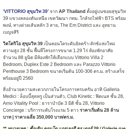
‘
VITTORIO สุขุมวิท 39
’
จาก
AP Thailand
ตั้งอยู่บนซอยสุขุมวิท
39 แขวงคลองตันเหนือ เขตวัฒนา กทม. ใกล้รถไฟฟ้า BTS พร้อม
พงษ์, ทางด่วยเส้นหลัก 3 สาย, The Em District และ อุทยาน
เบญจสิริ
วิตโตริโอ สุขุมวิท 39
เป็นคอนโดระดับอัลตร้า-ลักซ์แห่งใหม่
ความสูง 28 ชั้น พื้นที่โครงการขนาด 1.29 ไร่ ห้องพักอาศัย
จำนวน 88 ยูนิต มีห้องพักให้เลือกแบบ Vittorio Villa 2
Bedroom, Duplex Este 2 Bedroom และ Parazzo Vittorio
Penthouse 3 Bedroom ขนาดเริ่มต้น 100-306 ตร.ม. สร้างเสร็จ
พร้อมอยู่ปี 2560
สิ่งอำนวยความสะดวกภายในโครงการครบครัน อาทิ Galleria
Medici : ล็อบบี้สุดหรู เป็นส่วนตัว, Club Kinetic : ฟิตเนส ชั้น 28,
Arno Vitality Pool : ธาราบำบัด 3 มิติ ชั้น 28, Vittorio
Concierge : บริการระดับโรงแรม 5 ดาว
ราคาเริ่มต้น 28 ล้าน
บาท | ราคาเฉลี่ย 350,000 บาท/ตร.ม.
** หมายเหตุ : ชื่อเดิม คอนโด แกรเลอรี ฮรู เดอร์ 39 / Galerie rue