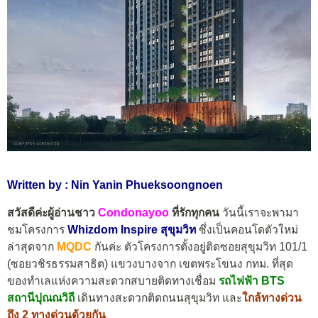
Written by : Nin Yanin Phueksoongnoen
สวัสดีค่ะผู้อ่านชาว
Condonayoo
ที่รักทุกคน
วันนี้เราจะพามา
ชมโครงการ
Whizdom Inspire สุขุมวิท
ซึ่งเป็นคอนโดตัวใหม่
ล่าสุดจาก
MQDC
กันค่ะ ตัวโครงการตั้งอยู่ติดซอยสุขุมวิท 101/1
(ซอยวชิรธรรมสาธิต) แขวงบางจาก เขตพระโขนง กทม.
ที่สุด
ของทำเลแห่งความสะดวกสบายติดทางเชื่อม
รถไฟฟ้า BTS
สถานีปุณณวิถี
เดินทางสะดวกติดถนนสุขุมวิท และ
ใกล้ทางด่วน
ถึง 2 ทางด่วนด้วยกัน