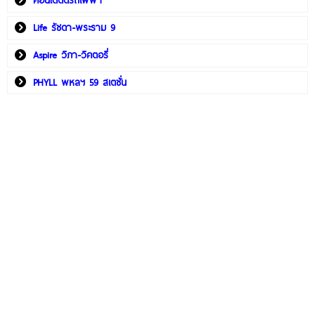
คอนโดติดรถไฟฟ้า
Life รัชดา-พระราม 9
Aspire วิภา-วิคตอรี่
PHYLL พหลฯ 59 สเตชั่น