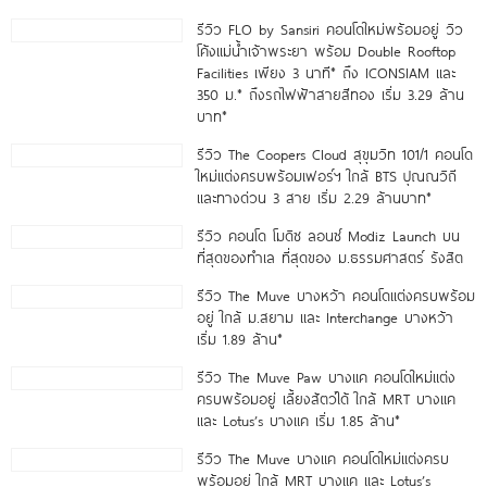
รีวิว FLO by Sansiri คอนโดใหม่พร้อมอยู่ วิว
โค้งแม่น้ำเจ้าพระยา พร้อม Double Rooftop
Facilities เพียง 3 นาที* ถึง ICONSIAM และ
350 ม.* ถึงรถไฟฟ้าสายสีทอง เริ่ม 3.29 ล้าน
บาท*
รีวิว The Coopers Cloud สุขุมวิท 101/1 คอนโด
ใหม่แต่งครบพร้อมเฟอร์ฯ ใกล้ BTS ปุณณวิถี
และทางด่วน 3 สาย เริ่ม 2.29 ล้านบาท*
รีวิว คอนโด โมดิซ ลอนซ์ Modiz Launch บน
ที่สุดของทำเล ที่สุดของ ม.ธรรมศาสตร์ รังสิต
รีวิว The Muve บางหว้า คอนโดแต่งครบพร้อม
อยู่ ใกล้ ม.สยาม และ Interchange บางหว้า
เริ่ม 1.89 ล้าน*
รีวิว The Muve Paw บางแค คอนโดใหม่แต่ง
ครบพร้อมอยู่ เลี้ยงสัตว์ได้ ใกล้ MRT บางแค
และ Lotus’s บางแค เริ่ม 1.85 ล้าน*
รีวิว The Muve บางแค คอนโดใหม่แต่งครบ
พร้อมอยู่ ใกล้ MRT บางแค และ Lotus’s