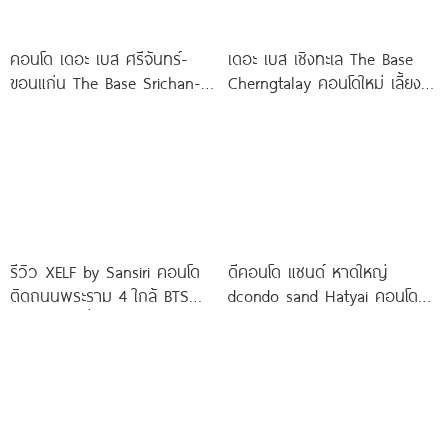
คอนโด เดอะ เบส ศรีจันทร์-
เดอะ เบส เชิงทะเล The Base
ขอนแก่น The Base Srichan-
Cherngtalay คอนโดใหม่ เลี้ยง
Khonkaen ใกล้ Central
สัตว์ได้ ใกล้ Boat
ขอนแก่น
รีวิว XELF by Sansiri คอนโด
ดีคอนโด แซนด์ หาดใหญ่
ติดถนนพระราม 4 ใกล้ BTS
dcondo sand Hatyai คอนโด
ทองหล่อ* เริ่ม
พร้อมอยู่สไตล์รีสอร์ท เพียง 10
นาที*