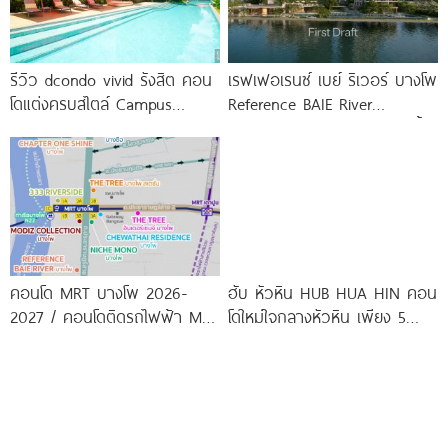
รีวิว dcondo vivid รังสิต คอน
เรฟเฟอเรนซ์ เบย์ ริเวอร์ บางโพ
โดแต่งครบสไตล์ Campus
Reference BAIE River
Condo ตรงข้าม ม.กรุงเทพ
Bangpho ดีไซน์คอนโดใหม่ริมน้ำ
พร้อมรับ-ส่ง
จาก
คอนโด MRT บางโพ 2026-
ฮับ หัวหิน HUB HUA HIN คอน
2027 / คอนโดติดรถไฟฟ้า MRT
โดใหม่ใจกลางหัวหิน เพียง 5
บางโพ
นาที* ถึง