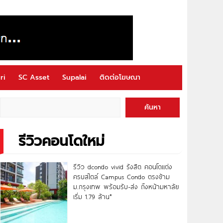
ri
SC Asset
Supalai
ติดต่อโฆษณา
ค้นหา
รีวิวคอนโดใหม่
รีวิว dcondo vivid รังสิต คอนโดแต่ง
ครบสไตล์ Campus Condo ตรงข้าม
ม.กรุงเทพ พร้อมรับ-ส่ง ถึงหน้ามหาลัย
เริ่ม 1.79 ล้าน*