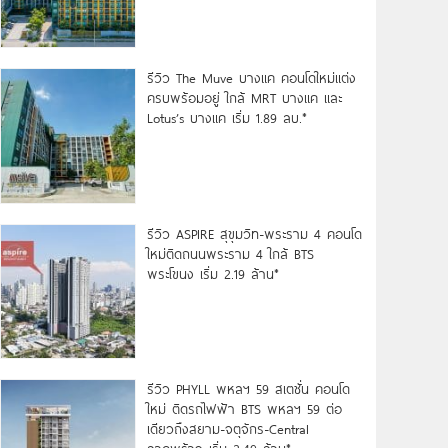
รีวิว The Muve บางแค คอนโดใหม่แต่ง
ครบพร้อมอยู่ ใกล้ MRT บางแค และ
Lotus’s บางแค เริ่ม 1.89 ลบ.*
รีวิว ASPIRE สุขุมวิท-พระราม 4 คอนโด
ใหม่ติดถนนพระราม 4 ใกล้ BTS
พระโขนง เริ่ม 2.19 ล้าน*
รีวิว PHYLL พหลฯ 59 สเตชั่น คอนโด
ใหม่ ติดรถไฟฟ้า BTS พหลฯ 59 ต่อ
เดียวถึงสยาม-จตุจักร-Central