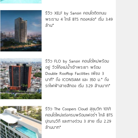
รีวิว XELF by Sansiri คอนโดติดถนน
พระราม 4 ใกล้ BTS ทองหล่อ* เริ่ม 3.49
ล้าน*
รีวิว FLO by Sansiri คอนโดใหม่พร้อม
อยู่ วิวโค้งแม่น้ำเจ้าพระยา พร้อม
Double Rooftop Facilities เพียง 3
นาที* ถึง ICONSIAM และ 350 ม.* ถึง
รถไฟฟ้าสายสีทอง เริ่ม 3.29 ล้านบาท*
รีวิว The Coopers Cloud สุขุมวิท 101/1
คอนโดใหม่แต่งครบพร้อมเฟอร์ฯ ใกล้ BTS
ปุณณวิถี และทางด่วน 3 สาย เริ่ม 2.29
ล้านบาท*