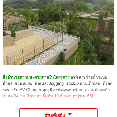
สิ่งอำนวยความสะดวกภายในโครงการ
อาทิ สระว่ายน้ำระบบ
น้ำแร่, สวนหย่อม, ฟิตเนส, Jogging Track, สนามเด็กเล่น, ที่จอด
รถรองรับ EV Charger ทุกยูนิต พร้อมระบบรักษาความปลอดภัย
ตลอด 24 ชม.
ในราคาเริ่มต้น 10 ล้านบาท* (พ.ย. 66)
อ่านเพิ่มเติม