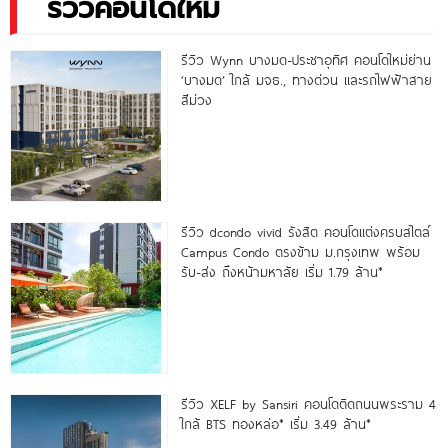
รีวิวคอนโดใหม่
รีวิว Wynn บางมด-ประชาอุทิศ คอนโดใหม่ย่าน
‘บางมด’ ใกล้ มจธ., ทางด่วน และรถไฟฟ้าสาย
สีม่วง
รีวิว dcondo vivid รังสิต คอนโดแต่งครบสไตล์
Campus Condo ตรงข้าม ม.กรุงเทพ พร้อม
รับ-ส่ง ถึงหน้ามหาลัย เริ่ม 1.79 ล้าน*
รีวิว XELF by Sansiri คอนโดติดถนนพระราม 4
ใกล้ BTS ทองหล่อ* เริ่ม 3.49 ล้าน*