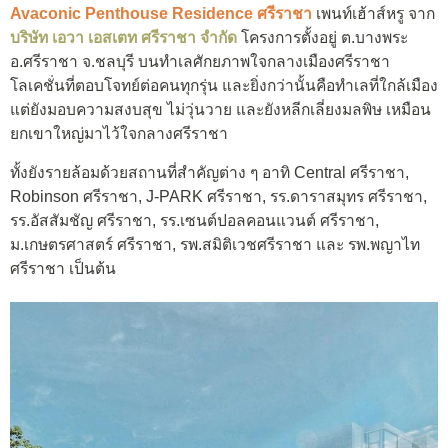
Avaconic Penthouse Residence ศรีราชา
เพนท์เฮ้าส์หรู จาก
บริษัท เอวา เอสเตท ศรีราชา จำกัด
โครงการตั้งอยู่ ต.บางพระ
อ.ศรีราชา จ.ชลบุรี บนทำเลศักยภาพใจกลางเมืองศรีราชา
โลเคชั่นที่ตอบโจทย์ต่อคนทุกรุ่น และยิ่งกว่านั้นคือทำเลที่ใกล้เมือง
แต่ยังมอบความสงบสุข ไม่วุ่นวาย และยังหลีกเลี่ยงมลพิษ เหมือน
ยกเขาใหญ่มาไว้ใจกลางศรีราชา
ทั้งยังรายล้อมด้วยสถานที่สำคัญต่าง ๆ อาทิ Central ศรีราชา,
Robinson ศรีราชา, J-PARK ศรีราชา, รร.ดาราสมุทร ศรีราชา,
รร.อัสสัมชัญ ศรีราชา, รร.เซนต์ปอลคอนแวนต์ ศรีราชา,
ม.เกษตรศาสตร์ ศรีราชา, รพ.สมิติเวชศรีราชา และ รพ.พญาไท
ศรีราชา เป็นต้น