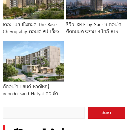
เดอะ เบส เชิงทะเล The Base
รีวิว XELF by Sansiri คอนโด
Cherngtalay คอนโดใหม่ เลี้ยง
ติดถนนพระราม 4 ใกล้ BTS
สัตว์ได้ ใกล้ Boat
ทองหล่อ* เริ่ม
ดีคอนโด แซนด์ หาดใหญ่
dcondo sand Hatyai คอนโด
พร้อมอยู่สไตล์รีสอร์ท เพียง 10
นาที*
ค้นหา