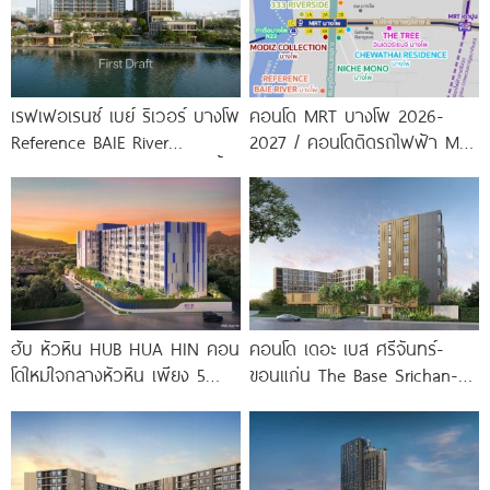
เรฟเฟอเรนซ์ เบย์ ริเวอร์ บางโพ
คอนโด MRT บางโพ 2026-
Reference BAIE River
2027 / คอนโดติดรถไฟฟ้า MRT
Bangpho ดีไซน์คอนโดใหม่ริมน้ำ
บางโพ
จาก
ฮับ หัวหิน HUB HUA HIN คอน
คอนโด เดอะ เบส ศรีจันทร์-
โดใหม่ใจกลางหัวหิน เพียง 5
ขอนแก่น The Base Srichan-
นาที* ถึง
Khonkaen ใกล้ Central
ขอนแก่น