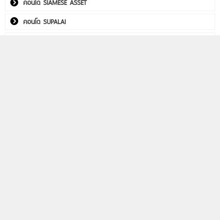
คอนโด SIAMESE ASSET
คอนโด SUPALAI
คอนโด THE CUBE
คอนโด Utility Real Estate
คอนโด WITHITHAI REAL ESTATE
พลัมคอนโด อีสต์ ลาดพร้าว
คอนโดติดรถไฟฟ้า
Life รัชดา-พระราม 9
Aspire วิภา-วิคตอรี่
PHYLL พหลฯ 59 สเตชั่น