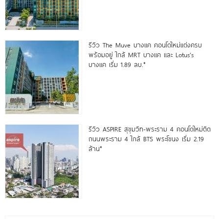
รีวิว The Muve บางแค คอนโดใหม่แต่งครบ
พร้อมอยู่ ใกล้ MRT บางแค และ Lotus’s
บางแค เริ่ม 1.89 ลบ.*
รีวิว ASPIRE สุขุมวิท-พระราม 4 คอนโดใหม่ติด
ถนนพระราม 4 ใกล้ BTS พระโขนง เริ่ม 2.19
ล้าน*