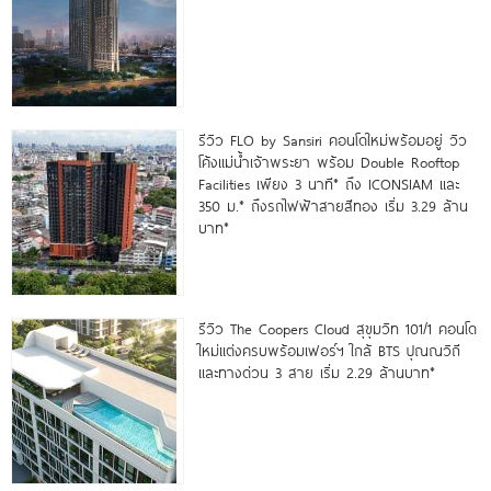
รีวิว FLO by Sansiri คอนโดใหม่พร้อมอยู่ วิว
โค้งแม่น้ำเจ้าพระยา พร้อม Double Rooftop
Facilities เพียง 3 นาที* ถึง ICONSIAM และ
350 ม.* ถึงรถไฟฟ้าสายสีทอง เริ่ม 3.29 ล้าน
บาท*
รีวิว The Coopers Cloud สุขุมวิท 101/1 คอนโด
ใหม่แต่งครบพร้อมเฟอร์ฯ ใกล้ BTS ปุณณวิถี
และทางด่วน 3 สาย เริ่ม 2.29 ล้านบาท*