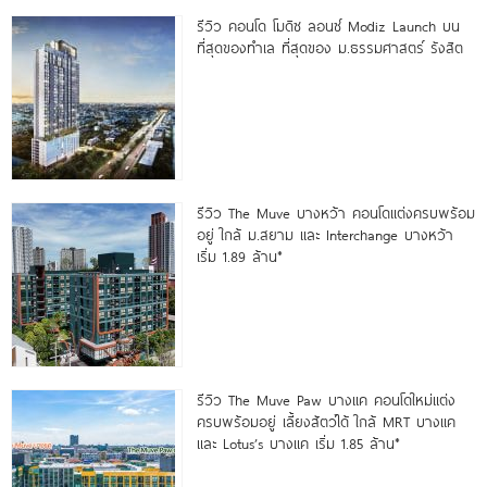
รีวิว คอนโด โมดิซ ลอนซ์ Modiz Launch บน
ที่สุดของทำเล ที่สุดของ ม.ธรรมศาสตร์ รังสิต
รีวิว The Muve บางหว้า คอนโดแต่งครบพร้อม
อยู่ ใกล้ ม.สยาม และ Interchange บางหว้า
เริ่ม 1.89 ล้าน*
รีวิว The Muve Paw บางแค คอนโดใหม่แต่ง
ครบพร้อมอยู่ เลี้ยงสัตว์ได้ ใกล้ MRT บางแค
และ Lotus’s บางแค เริ่ม 1.85 ล้าน*