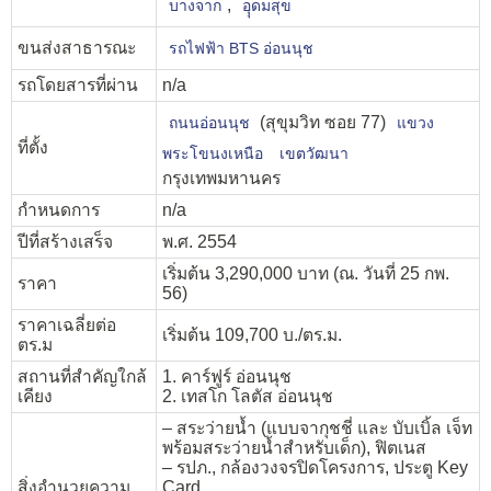
,
บางจาก
อุุดมสุข
ขนส่งสาธารณะ
รถไฟฟ้า BTS อ่อนนุช
รถโดยสารที่ผ่าน
n/a
(สุขุมวิท ซอย 77)
ถนนอ่อนนุช
แขวง
ที่ตั้ง
พระโขนงเหนือ
เขตวัฒนา
กรุงเทพมหานคร
กำหนดการ
n/a
ปีที่สร้างเสร็จ
พ.ศ. 2554
เริ่มต้น 3,290,000 บาท (ณ. วันที่ 25 กพ.
ราคา
56)
ราคาเฉลี่ยต่อ
เริ่มต้น 109,700 บ./ตร.ม.
ตร.ม
สถานที่สำคัญใกล้
1. คาร์ฟูร์ อ่อนนุช
เคียง
2. เทสโก โลตัส อ่อนนุช
– สระว่ายน้ำ (แบบจากุชชี่ และ บับเบิ้ล เจ็ท
พร้อมสระว่ายน้ำสำหรับเด็ก), ฟิตเนส
– รปภ., กล้องวงจรปิดโครงการ, ประตู Key
สิ่งอำนวยความ
Card