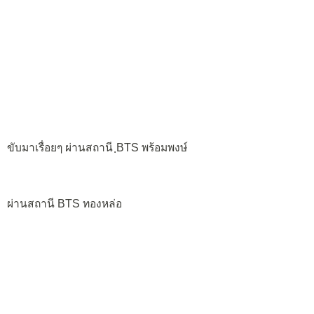
ขับมาเรื่อยๆ ผ่านสถานี ฺBTS พร้อมพงษ์
ผ่านสถานี BTS ทองหล่อ