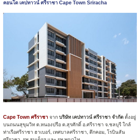
คอนโด เคปทาวน์ ศรีราชา Cape Town Sriracha
Cape Town ศรีราชา
จาก
บริษัท เคปทาวน์ ศรีราชา จำกัด
ตั้งอยู่
บนถนนสุขุมวิท ต.หนองปรือ ต.สุรศักดิ์ อ.ศรีราชา จ.ชลบุรี ใกล้
ท่าเรือศรีราชา ฮาเบอร์, เทศบาลศรีราชา, ตึกคอม, โรบินสัน
ศรีราชา, รพ.สมเด็จฯ และ รพ.พญาไท