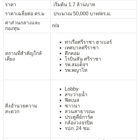
ราคา
เริ่มต้น 1.7 ล้านบาท
ราคาเฉลี่ยต่อ ตร.ม
ประมาณ 50,000 บาท/ตร.ม.
ค่าส่วนกลางและ
n/a
กองทุน
ท่าเรือศรีราชา ฮาเบอร์
เทศบาลศรีราชา
สถานที่สำคัญใกล้
ตึกคอม
เคียง
โรบินสัน ศรีราชา
รพ.สมเด็จฯ
รพ.พญาไท
Lobby
สระว่ายน้ำ
ฟิตเนส
สิ่งอำนวยความ
ซาวน่า
สะดวก
สวนสาธารณะ
ประตูคีย์การ์ด
กล้องวงจรปิด
รปภ. 24 ชม.