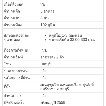
เนื้อที่ทั้งหมด
n/a
จำนวนตึก
3 อาคาร
จำนวนชั้น
8 ชั้น
จำนวนห้อง
102 ยูนิต
ลักษณะห้องและ
สตูดิโอ, 1-3 ห้องนอน
ขนาดห้อง
ขนาดเริ่มต้น 33.00-333 ตร.ม.
ที่จอดรถทั้งหมด
n/a
จำนวนลิฟท์
อาคารละ 2 ตัว
โซน
ชลบุรี
ขนส่งสาธารณะ
n/a
รถโดยสารที่ผ่าน
n/a
ถนนสุขุมวิท ต.หนองปรือ ต.สุรศักดิ์
ที่ตั้ง
อ.ศรีราชา จ.ชลบุรี
กำหนดการ
n/a
ปีที่สร้างเสร็จ
พร้อมอยู่ปี 2559