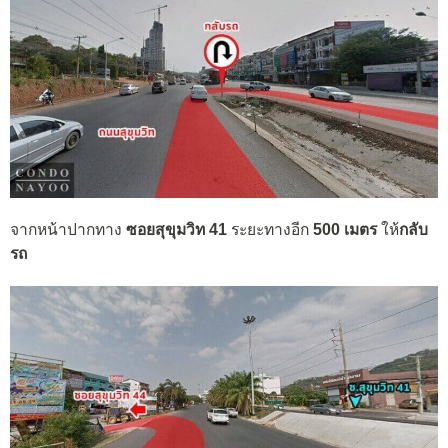
จากหน้าปากทาง
ซอยสุขุมวิท 41
ระยะทางอีก
500 เมตร
ให้
กลับ
รถ