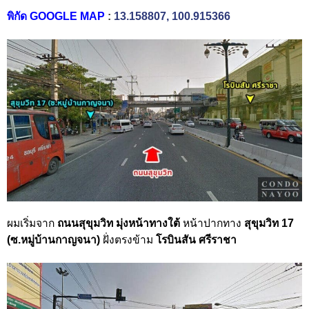
พิกัด GOOGLE MAP
:
13.158807, 100.915366
ผมเริ่มจาก
ถนนสุขุมวิท
มุ่งหน้าทา
งใต้
หน้าปากทาง
สุขุมวิท 17
(ซ.หมู่บ้านกาญจนา)
ฝั่งตรงข้าม
โรบินสัน ศรีราชา