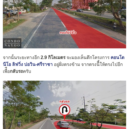
จากนั้นระยะทางอีก
2.9 กิโลเมตร
จะมองเห็นตึกโครงการ
คอนโด
นีโอ ลิฟวิ่ง บ่อวิน-ศรีราชา
อยู่ฝั่งตรงข้าม จากตรงนีี้ให้ตรงไปอีก
เพื่ือ
กลับรถ
ครับ