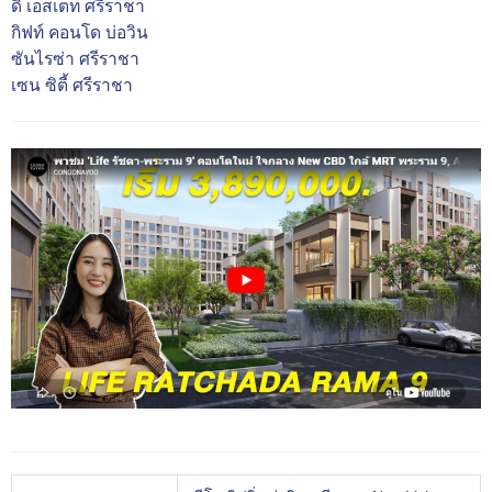
ดิ เอสเตท ศรีราชา
กิฟท์ คอนโด บ่อวิน
ซันไรซ่า ศรีราชา
เซน ซิตี้ ศรีราชา