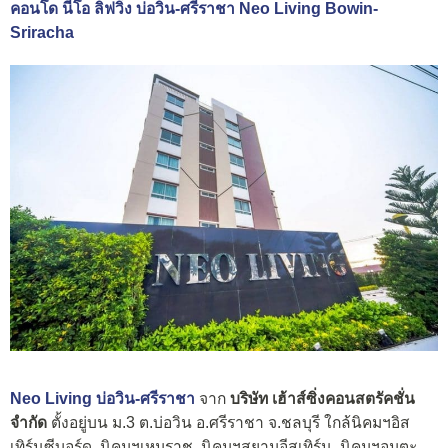
คอนโด นีโอ ลิฟวิ่ง บ่อวิน-ศรีราชา Neo Living Bowin-
Sriracha
Neo Living บ่อวิน-ศรีราชา
จาก
บริษัท เฮ้าส์ซิ่งคอนสตรัคชั่น
จำกัด
ตั้งอยู่บน ม.3 ต.บ่อวิน อ.ศรีราชา จ.ชลบุรี ใกล้นิคมฯอิส
เทิร์นซีบอร์ด, นิคมฯ
เหมราช
, นิคมฯสยามอีสเทิร์น, นิคมฯอมตะ