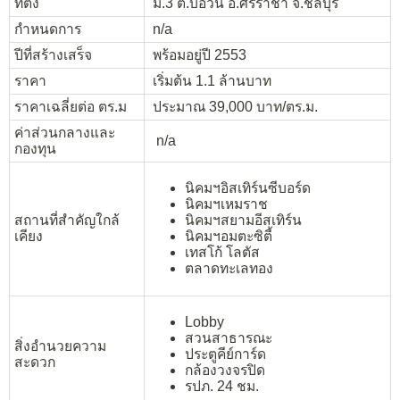
ที่ตั้ง
ม.3 ต.บ่อวิน อ.ศรีราชา จ.ชลบุรี
กำหนดการ
n/a
ปีที่สร้างเสร็จ
พร้อมอยู่ปี 2553
ราคา
เริ่มต้น 1.1 ล้านบาท
ราคาเฉลี่ยต่อ ตร.ม
ประมาณ 39,000 บาท/ตร.ม.
ค่าส่วนกลางและ
n/a
กองทุน
นิคมฯอิสเทิร์นซีบอร์ด
นิคมฯเหมราช
สถานที่สำคัญใกล้
นิคมฯสยามอีสเทิร์น
เคียง
นิคมฯอมตะซิตี้
เทสโก้ โลตัส
ตลาดทะเลทอง
Lobby
สวนสาธารณะ
สิ่งอำนวยความ
ประตูคีย์การ์ด
สะดวก
กล้องวงจรปิด
รปภ. 24 ชม.