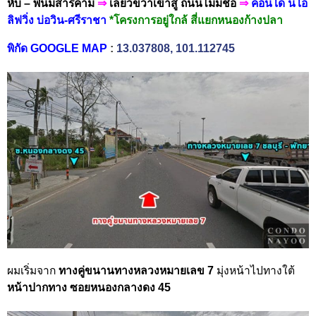
หับ – พนมสารคาม
⇒
เลี้ยวขวาเข้าสู่ ถนนไม่มีชื่อ
⇒
คอนโด นีโอ
ลิฟวิ่ง บ่อวิน-ศรีราชา
*โครงการอยู่ใกล้ สี่แยกหนองก้างปลา
พิกัด GOOGLE MAP
:
13.037808, 101.112745
ผมเริ่มจาก
ทางคู่ขนานทางหลวงหมายเลข 7
มุ่งหน้าไปทาง
ใต้
หน้าปากทาง
ซอยหนองกลางดง 45