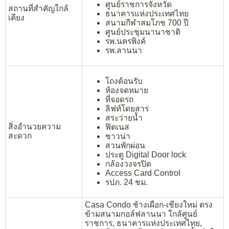
ศูนย์ราชการจังหวัด
สถานที่สำคัญใกล้
ธนาคารแห่งประเทศไทย
เคียง
สนามกีฬาสมโภช 700 ปี
ศูนย์ประชุมนานาชาติ
รพ.นครพิงค์
รพ.ลานนา
โถงต้อนรับ
ห้องจดหมาย
ที่จอดรถ
ลิฟท์โดยสาร
สระว่ายน้ำ
สิ่งอำนวยความ
ฟิตเนส
สะดวก
ซาวน่า
สวนพักผ่อน
ประตู Digital Door lock
กล้องวงจรปิด
Access Card Control
รปภ. 24 ชม.
Casa Condo ช้างเผือก-เชียงใหม่ ตรง
ข้ามสนามกอล์ฟลานนา ใกล้ศูนย์
ราชการ, ธนาคารแห่งประเทศไทย,