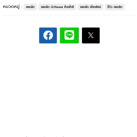
หมวดหมู่ :
คอนโด
คอนโด Q.House คิวเฮ้าส์
คอนโด เชียงใหม่
รีวิว คอนโด