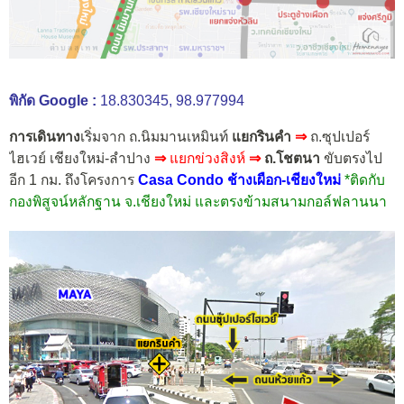
พิกัด Google :
18.830345, 98.977994
การเดินทาง
เริ่มจาก ถ.นิมมานเหมินท์
แยกรินคำ
⇒
ถ.ซุปเปอร์
ไฮเวย์ เชียงใหม่-ลำปาง
⇒
แยกข่วงสิงห์
⇒
ถ.โชตนา
ขับตรงไป
อีก 1 กม.
ถึงโครงการ
Casa Condo ช้างเผือก-เชียงใหม่
*ติดกับ
กองพิสูจน์หลักฐาน จ.เชียงใหม่ และตรงข้ามสนามกอล์ฟลานนา