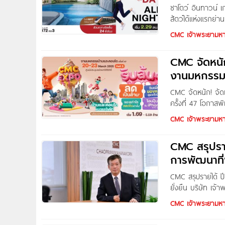
ชาโตว์ อินทาวน์ 
สัตว์ได้แห่งแรกย่
Town เกษตร แคมป
CMC เจ้าพระยามห
CMC จัดหนั
งานมหกรรมบ้
CMC จัดหนัก! จั
ครั้งที่ 47 โอกาส
(มหาชน) หรือ CMC
CMC เจ้าพระยามห
และคอนโด ครั้งที่ 
“CMC EXPO รับล้
CMC สรุปรายไ
การพัฒนาที่
CMC สรุปรายได้ ปี
ยั่งยืน บริษัท เ
อสังหาริมทรัพย์ 
CMC เจ้าพระยามห
1,991 ล้านบาท ตอ
ลูกค้าและผู้ถือหุ้