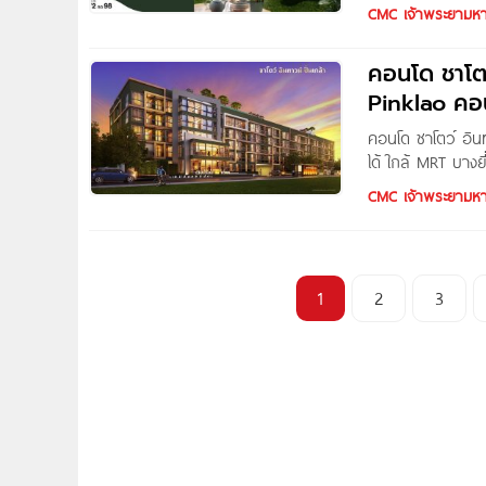
เริ่ม 1.xx ล้าน*
CMC เจ้าพระยามห
โครงการใหม่ จาก
คอนโด ชาโตว
Pinklao คอนโ
คอนโด ชาโตว์ อินท
ได้ ใกล้ MRT บางย
เกล้า คอนโดเลี้ยง
CMC เจ้าพระยามห
แขวงบางยี่ขัน แขว
1
2
3