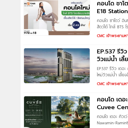
คอนโด ชาโตว
คุณภาพและการบร
E18 Statio
คอนโด ชาโตว์ อินท
สัตว์ได้ ใกล้ BTS
Station คอนโดโคร
CMC เจ้าพระยามห
EP.537 รีวิ
วิวแม่น้ำ เลี
EP.537 รีวิว เดอ
ใหม่วิวแม่น้ำ เลี้ย
Thitapa สวัสดีค่
CMC เจ้าพระยามห
คอนโด เดอะ 
Cuvee Cen
คอนโด เดอะ คิวเว
Nawamin-Raminth