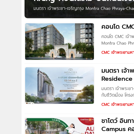
มนตรา เจ้าพระยา-เจริญกรุง Montra Chao Phraya-Char
เริ่ม 2.9 ล้านบาท* เตรียมพบ Montra เจ้าพระยา-เจริญ
ชีวิต Mixed-Use Wellness Residence อย่างสมบูรณ์แบบ
คอนโด CMC
Retail, Hotel และ Holistic
คอนโด CMC เจ้าพ
Montra Chao Phr
ราคาเริ่ม 2.9 ล้า
CMC เจ้าพระยามห
มนตรา เจ้า
Residence ท
มนตรา เจ้าพระยา-
กับชีวิตเมือง โค
CMC มูลค่ารวมราว
CMC เจ้าพระยามห
ดูแลสุขภาพเกิดขึ้น
กาย ใจ
ชาโตว์ อิน
Campus คอ