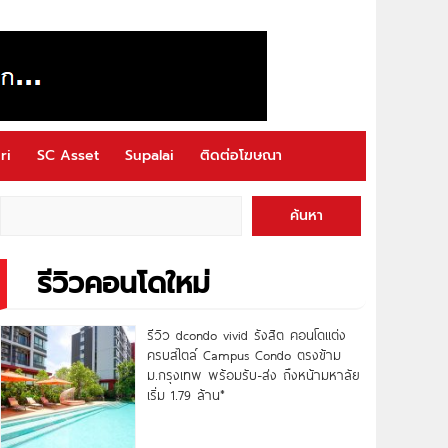
ri
SC Asset
Supalai
ติดต่อโฆษณา
ค้นหา
รีวิวคอนโดใหม่
รีวิว dcondo vivid รังสิต คอนโดแต่ง
ครบสไตล์ Campus Condo ตรงข้าม
ม.กรุงเทพ พร้อมรับ-ส่ง ถึงหน้ามหาลัย
เริ่ม 1.79 ล้าน*