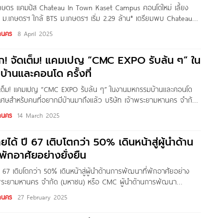
เกษตร แคมปัส Chateau In Town Kaset Campus คอนโดใหม่ เลี้ยง
าน ม.เกษตรฯ ใกล้ BTS ม.เกษตรฯ เริ่ม 2.29 ล้าน* เตรียมพบ Chateau In
ัส จาก บริษัท เจ้าพระยามหานคร จำกัด (มหาชน) คอนโดใหม่
านคร
8 April 2025
ก! จัดเต็ม! แคมเปญ “CMC EXPO รับล้น ๆ” ใน
านและคอนโด ครั้งที่
ดเต็ม! แคมเปญ “CMC EXPO รับล้น ๆ” ในงานมหกรรมบ้านและคอนโด
พิเศษสำหรับคนที่อยากมีบ้านมาถึงแล้ว บริษัท เจ้าพระยามหานคร จำกัด
 จัดเต็มโปรโมชันและส่วนลดสุดพิเศษเฉพาะลูกค้าในงานมหกรรมบ้าน
านคร
14 March 2025
47 ระหว่างวันที่ 20-23 มีนาคม 2568 ณ ศูนย์การประชุมแห่งชาติสิริกิติ์
น
ด้ ปี 67 เติบโตกว่า 50% เดินหน้าสู่ผู้นำด้าน
พักอาศัยอย่างยั่งยืน
 67 เติบโตกว่า 50% เดินหน้าสู่ผู้นำด้านการพัฒนาที่พักอาศัยอย่าง
จ้าพระยามหานคร จำกัด (มหาชน) หรือ CMC ผู้นำด้านการพัฒนา
ประกาศผลประกอบการประจำปี 2567 เพิ่มขึ้น 50 % โดยมีรายได้รวม
านคร
27 February 2025
กย้ำความสำเร็จ ซึ่งมาจากความเชื่อมั่นของลูกค้า โดย CMC ขอให้
นทุกท่านมั่นใจได้ว่า บริษัทจะสามารถก้าวผ่านความท้าทายต่าง ๆ ไปได้ด้วย