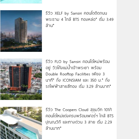
รีวิว XELF by Sansiri คอนโดติดถนน
พระราม 4 ใกล้ BTS ทองหล่อ* เริ่ม 3.49
ล้าน*
รีวิว FLO by Sansiri คอนโดใหม่พร้อม
อยู่ วิวโค้งแม่น้ำเจ้าพระยา พร้อม
Double Rooftop Facilities เพียง 3
นาที* ถึง ICONSIAM และ 350 ม.* ถึง
รถไฟฟ้าสายสีทอง เริ่ม 3.29 ล้านบาท*
รีวิว The Coopers Cloud สุขุมวิท 101/1
คอนโดใหม่แต่งครบพร้อมเฟอร์ฯ ใกล้ BTS
ปุณณวิถี และทางด่วน 3 สาย เริ่ม 2.29
ล้านบาท*