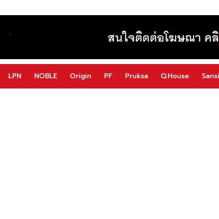
LPN
NOBLE
Origin
PF
Pruksa
Q.House
Sansi