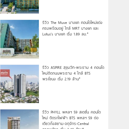
รีวิว The Muve บางแค คอนโดใหม่แต่ง
ครบพร้อมอยู่ ใกล้ MRT บางแค และ
Lotus’s บางแค เริ่ม 1.89 ลบ.*
รีวิว ASPIRE สุขุมวิท-พระราม 4 คอนโด
ใหม่ติดถนนพระราม 4 ใกล้ BTS
พระโขนง เริ่ม 2.19 ล้าน*
รีวิว PHYLL พหลฯ 59 สเตชั่น คอนโด
ใหม่ ติดรถไฟฟ้า BTS พหลฯ 59 ต่อ
เดียวถึงสยาม-จตุจักร-Central