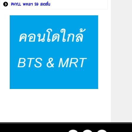
PHYLL พหลฯ 59 สเตชั่น