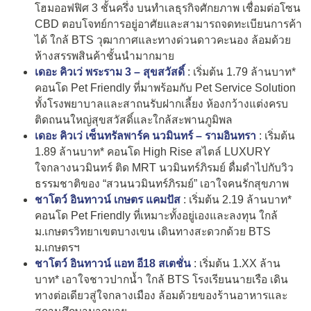
โฮมออฟฟิศ 3 ชั้นครึ่ง บนทำเลธุรกิจศักยภาพ เชื่อมต่อโซน
CBD ตอบโจทย์การอยู่อาศัยและสามารถจดทะเบียนการค้า
ได้ ใกล้ BTS วุฒากาศและทางด่วนดาวคะนอง ล้อมด้วย
ห้างสรรพสินค้าชั้นนำมากมาย
เดอะ คิวเว่ พระราม 3 – สุขสวัสดิ์
: เริ่มต้น 1.79 ล้านบาท*
คอนโด Pet Friendly ที่มาพร้อมกับ Pet Service Solution
ทั้งโรงพยาบาลและสาถนรับฝากเลี้ยง ห้องกว้างแต่งครบ
ติดถนนใหญ่สุขสวัสดิ์และใกล้สะพานภูมิพล
เดอะ คิวเว่ เซ็นทรัลพาร์ค นวมินทร์ – รามอินทรา
: เริ่มต้น
1.89 ล้านบาท* คอนโด High Rise สไตล์ LUXURY
ใจกลางนวมินทร์ ติด MRT นวมินทร์ภิรมย์ ดื่มดำไปกับวิว
ธรรมชาติของ “สวนนวมินทร์ภิรมย์” เอาใจคนรักสุขภาพ
ชาโตว์ อินทาวน์ เกษตร แคมปัส
: เริ่มต้น 2.19 ล้านบาท*
คอนโด Pet Friendly ที่เหมาะทั้งอยู่เองและลงทุน ใกล้
ม.เกษตรวิทยาเขตบางเขน เดินทางสะดวกด้วย BTS
ม.เกษตรฯ
ชาโตว์ อินทาวน์ แอท อี18 สเตชั่น
: เริ่มต้น 1.XX ล้าน
บาท* เอาใจชาวปากน้ำ ใกล้ BTS โรงเรียนนายเรือ เดิน
ทางต่อเดียวสู่ใจกลางเมือง ล้อมด้วยของร้านอาหารและ