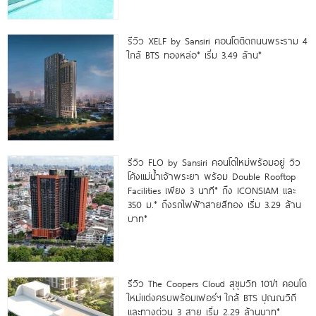
รีวิว XELF by Sansiri คอนโดติดถนนพระราม 4
ใกล้ BTS ทองหล่อ* เริ่ม 3.49 ล้าน*
รีวิว FLO by Sansiri คอนโดใหม่พร้อมอยู่ วิว
โค้งแม่น้ำเจ้าพระยา พร้อม Double Rooftop
Facilities เพียง 3 นาที* ถึง ICONSIAM และ
350 ม.* ถึงรถไฟฟ้าสายสีทอง เริ่ม 3.29 ล้าน
บาท*
รีวิว The Coopers Cloud สุขุมวิท 101/1 คอนโด
ใหม่แต่งครบพร้อมเฟอร์ฯ ใกล้ BTS ปุณณวิถี
และทางด่วน 3 สาย เริ่ม 2.29 ล้านบาท*