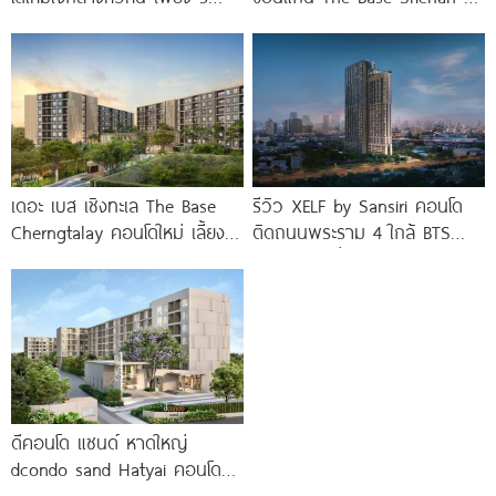
นาที* ถึง
Khonkaen ใกล้ Central
ขอนแก่น
เดอะ เบส เชิงทะเล The Base
รีวิว XELF by Sansiri คอนโด
Cherngtalay คอนโดใหม่ เลี้ยง
ติดถนนพระราม 4 ใกล้ BTS
สัตว์ได้ ใกล้ Boat
ทองหล่อ* เริ่ม
ดีคอนโด แซนด์ หาดใหญ่
dcondo sand Hatyai คอนโด
พร้อมอยู่สไตล์รีสอร์ท เพียง 10