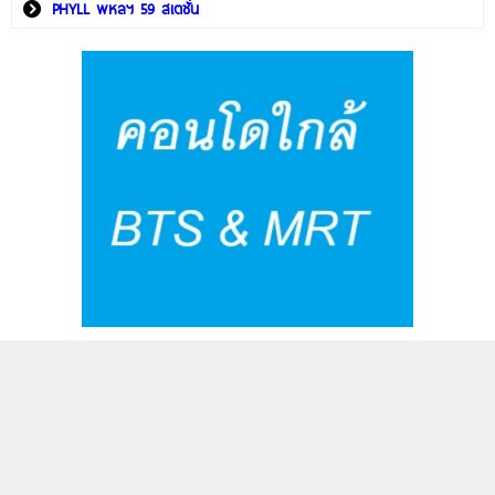
PHYLL พหลฯ 59 สเตชั่น