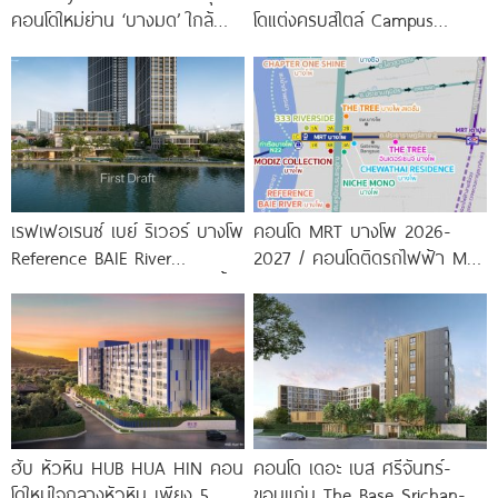
คอนโดใหม่ย่าน ‘บางมด’ ใกล้
โดแต่งครบสไตล์ Campus
มจธ., ทางด่วน และรถไฟฟ้า
Condo ตรงข้าม ม.กรุงเทพ
สายสีม่วง
พร้อมรับ-ส่ง
เรฟเฟอเรนซ์ เบย์ ริเวอร์ บางโพ
คอนโด MRT บางโพ 2026-
Reference BAIE River
2027 / คอนโดติดรถไฟฟ้า MRT
Bangpho ดีไซน์คอนโดใหม่ริมน้ำ
บางโพ
จาก
ฮับ หัวหิน HUB HUA HIN คอน
คอนโด เดอะ เบส ศรีจันทร์-
โดใหม่ใจกลางหัวหิน เพียง 5
ขอนแก่น The Base Srichan-