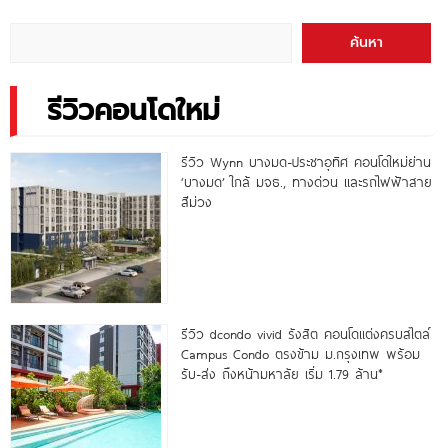
นาที*
ค้นหา
รีวิวคอนโดใหม่
รีวิว Wynn บางมด-ประชาอุทิศ คอนโดใหม่ย่าน
‘บางมด’ ใกล้ มจธ., ทางด่วน และรถไฟฟ้าสาย
สีม่วง
รีวิว dcondo vivid รังสิต คอนโดแต่งครบสไตล์
Campus Condo ตรงข้าม ม.กรุงเทพ พร้อม
รับ-ส่ง ถึงหน้ามหาลัย เริ่ม 1.79 ล้าน*