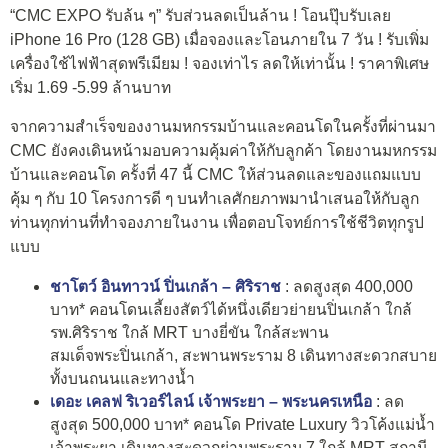
“CMC EXPO รับล้น ๆ” รับส่วนลดเป็นล้าน ! โอนปุ๊บรับเลย
iPhone 16 Pro (128 GB) เมื่อจองและโอนภายใน 7 วัน ! รับเพิ่ม
เครื่องใช้ไฟฟ้าสุดพรีเมียม ! จองเท่าไร ลดให้เท่านั้น ! ราคาพิเศษ
เริ่ม 1.69 -5.99 ล้านบาท
จากความสำเร็จของงานมหกรรมบ้านและคอนโดในครั้งที่ผ่านมา
CMC ยังคงเดินหน้ามอบความคุ้มค่าให้กับลูกค้า โดยงานมหกรรม
บ้านและคอนโด ครั้งที่ 47 นี้ CMC ให้ส่วนลดและของแถมแบบ
คุ้ม ๆ กับ 10 โครงการดี ๆ บนทำเลศักยภาพมานำเสนอให้กับลูก
ท่านทุกท่านที่ทำจองภายในงาน เพื่อตอบโจทย์การใช้ชีวิตทุกรูป
แบบ
ชาโตว์ อินทาวน์ ปิ่นเกล้า – ศิริราช
: ลดสูงสุด 400,000
บาท* คอนโดนเลี้ยงสัตว์ได้หนึ่งเดียวย่ายนปิ่นเกล้า ใกล้
รพ.ศิริราช ใกล้ MRT บางยี่ขัน ใกล้สะพาน
สมเด็จพระปิ่นเกล้า, สะพานพระราม 8 เดินทางสะดวกสบาย
ทั้งบนถนนและทางน้ำ
เดอะ เคลฟ ริเวอร์ไลน์ เจ้าพระยา – พระนครเหนือ
: ลด
สูงสุด 500,000 บาท* คอนโด Private Luxury วิวโค้งแม่น้ำ
เจ้าพระยา เดินทางสะดวกย่านพระราม 7 ใกล้ MRT สถานี