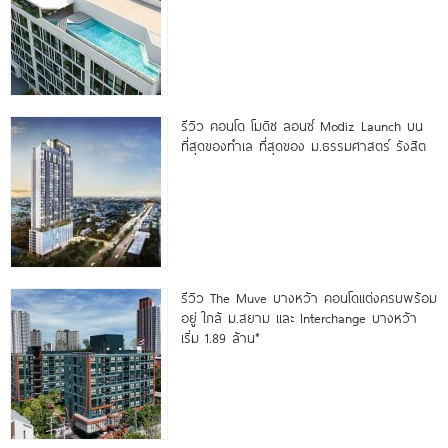
รีวิว คอนโด โมดิซ ลอนซ์ Modiz Launch บน
ที่สุดของทำเล ที่สุดของ ม.ธรรมศาสตร์ รังสิต
รีวิว The Muve บางหว้า คอนโดแต่งครบพร้อม
อยู่ ใกล้ ม.สยาม และ Interchange บางหว้า
เริ่ม 1.89 ล้าน*