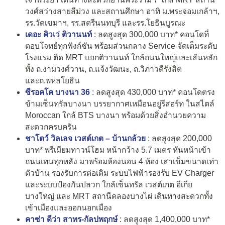
วงศ์สว่างสายสีม่วง และสถานศึกษา อาทิ ม.พระจอมเกล้าฯ,
รร.วัดเขมาฯ, รร.สตรีนนทบุรี และรร.โยธินบูรณะ
เดอะ คิวเว่ ติวานนท์
: ลดสูงสุด 300,000 บาท* คอนโดที่
ตอบโจทย์ทุกฟังก์ชัน พร้อมส่วนกลาง Service จัดเต็มระดับ
โรงแรม ติด MRT แยกติวานนท์ ใกล้ถนนใหญ่และเส้นหลัก
ทั้ง ถ.งามวงศ์วาน, ถ.แจ้งวัฒนะ, ถ.วิภาวดีรังสิต
และถ.พหลโยธิน
ซีรอคโค บางนา 36
: ลดสูงสุด 430,000 บาท* คอนโดตรง
ข้ามเซ็นทรัลบางนา บรรยากาศเหมือนอยู่รีสอร์ท ในสไตล์
Moroccan ใกล้ BTS บางนา พร้อมด้วยสิ่งอำนวยความ
สะดวกครบครัน
ชาโตว์ วิลเลจ เวสต์เกต – บ้านกล้วย
: ลดสูงสุด 200,000
บาท* พรีเมียมทาวน์โฮม หน้ากว้าง 5.7 เมตร หันหน้าเข้า
ถนนเทนทุกหลัง มาพร้อมห้องนอน 4 ห้อง เสาเข็มขนาดเท่า
ตัวบ้าน รองรับการต่อเติม ระบบไฟฟ้ารองรับ EV Charger
และระบบป้องกันปลวก ใกล้เซ็นทรัล เวสต์เกต อีเกีย
บางใหญ่ และ MRT สถานีคลองบางไผ่ เดินทางสะดวกทั้ง
เข้าเมืองและออกนอกเมือง
คาซ่า ดีว่า สาทร-กัลปพฤกษ์
: ลดสูงสุด 1,400,000 บาท*