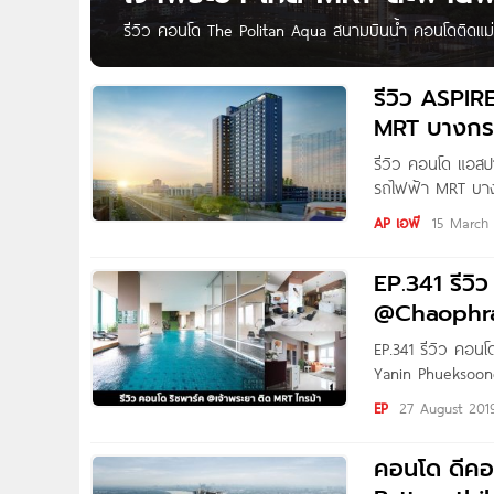
รีวิว คอนโด The Politan Aqua สนามบินน้ำ คอนโดติดแม่
จาก Everland ตั้งอยู่บนซ.นนทบุรี 15 ถ.สนามบินน้ำ ต.
นั่งเกล้า, ทางพิเศษศรีรัช, รพ.พระนั่งเกล้า, กระทรวงพาณิชย์
รีวิว ASPIR
MRT บางกร
รีวิว คอนโด แอสป
รถไฟฟ้า MRT บางก
Written by : Pur
AP เอพี
15 March
กล่อง ASPIRE รัตน
EP.341 รีวิ
@Chaophr
EP.341 รีวิว คอน
Yanin Phueksoong
ชมโครงการ Rich P
EP
27 August 201
Richy Place 2002 
เกล้า ต.ไทรม้า
คอนโด ดีคอ