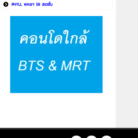
PHYLL พหลฯ 59 สเตชั่น