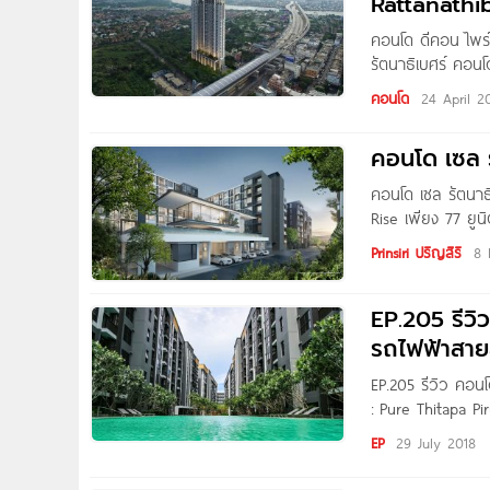
Rattanathi
คอนโด ดีคอน ไพร
รัตนาธิเบศร์ คอนโ
รัตนาธิเบศร์ ต.ไท
คอนโด
24 April 2
Central WestGate,
คอนโด เซล ร
คอนโด เซล รัตนาธิ
Rise เพียง 77 ยูน
สไตล์ยุคใหม่ พร้
Prinsiri ปริญสิริ
8 
ถนนรัตนาธิเบศร์ ใก
EP.205 รีวิ
รถไฟฟ้าสายส
EP.205 รีวิว คอน
: Pure Thitapa Pi
พาไปชมโครงการ Th
EP
29 July 2018
ศักยภาพในซอยนนท