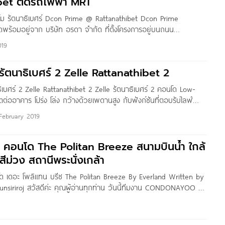
bet ติดรถไฟฟ้า MRT
์ม รัตนาธิเบศร์ Dcon Prime @ Rattanathibet Dcon Prime
ดพร้อมอยู่จาก บริษัท อรดา จำกัด ที่ตั้งโครงการอยู่บนถนน
รม้า อ.เมืองนนทบุรี จ.นนทบุรี ใกล้รถไฟฟ้า MRT ไทรม้า 100 เมตร, ใกล้
019
 Central รัตนาธิเบศร์, Esplanade
ัตนาธิเบศร์ 2 Zelle Rattanathibet 2
เบศร์ 2 Zelle Rattanathibet 2 Zelle รัตนาธิเบศร์ 2 คอนโด Low-
ิตต่ออาคาร โปร่ง โล่ง กว้างด้วยเพดานสูง กับฟังก์ชันที่ตอบรับไลฟ์
อมเฟอร์นิเจอร์และสิ่งอำนวยความสะดวกครบครัน บนทำเลศักยภาพ ติด
February 2019
ล้รถไฟฟ้าสายสีม่วง 2 สถานี เปิดจอง 2-3 มี.ค. นี้ ราคาเริ่มต้น
ว คอนโด The Politan Breeze สนามบินน้ำ ใกล้
ีม่วง สถานีพระนั่งเกล้า
โด เดอะ โพลิแทน บรีซ The Politan Breeze By Everland Written by
runsiriroj สวัสดีค่ะ คุณผู้อ่านทุกท่าน วันนี้ทีมงาน CONDONAYOO ขอ
e Politan Breeze คอนโดใหม่สร้างเสร็จจาก Everland บนทำเล
บุรี 15 ถนนสนามบินน้ำ จ.นนทบุรี