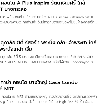
ว คอนโด A Plus Inspire รัตนาธิเบศร์ ใกล้
RT บางกระสอ
 เอ พลัส อินสไปร์ รัตนาธิเบศร์ 11 A Plus Inspire Rattanathibet 11
 CONDONAYOO ทุกท่านค่ะ วันนี้ทางทีมงานจะขอพาไปชมโครงการสร้าง
นโด A Plus Inspire Rattanathibet 11 จาก A Plus Real Estate
ามเป็นส่วนตัว ตั้งอยู่ภายในซอยรัตนาธิเบศร์
ศุภาลัย ซิตี้ รีสอร์ท พระนั่งเกล้า-เจ้าพระยา ใกล้
นั่งเกล้า เริ่ม
ด ศุภาลัย ซิตี้ รีสอร์ท สถานีพระนั่งเกล้า-เจ้าพระยา / SUPALAI CITY
GKLAO STATION-CHAO PHRAYA สวัสดีผู้อ่าน Condonayoo ทุก
ะพาไปชมโครงการ SUPALAI CITY RESORT พระนั่งเกล้า-เจ้าพระยา จาก
 High-Rise สร้างเสร็จพร้อมอยู่ ที่ตั้งโครงการอยู่บนทำเลศักยภาพ ติด
้สี่แยกพระนั่งเกล้า
ิว คาซ่า คอนโด บางใหญ่ Casa Condo
ล้ MRT
ซ่า คอนโด @ MRT สามแยกบางใหญ่ คอนโดสร้างเสร็จ ติดสถานีรถไฟฟ้า
หญ่ มีความน่าสนใจ ดังนี้ – คอนโดมิเนียม High Rise 39 ชั้น วิวสวย