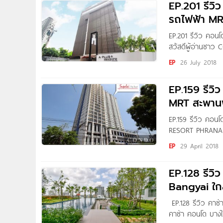
EP.201 รีวิ
รถไฟฟ้า M
EP.201 รีวิว คอนโด
สวัสดีผู้อ่านชาว
เสร็จพร้อมอยู่ คอ
EP
26 July 2018
บรรยากาศสงบ มีคว
EP.159 รีวิว 
MRT สะพานพระ
EP.159 รีวิว คอนโ
RESORT PHRANAN
คนค่ะ วันนี้เราจ
EP
29 April 2018
ศุภาลัย เป็นคอนโด
ถนนสนามบินน้ำ ใกล
EP.128 รีว
Bangyai ใก
EP.128 รีวิว คา
คาซ่า คอนโด บางใ