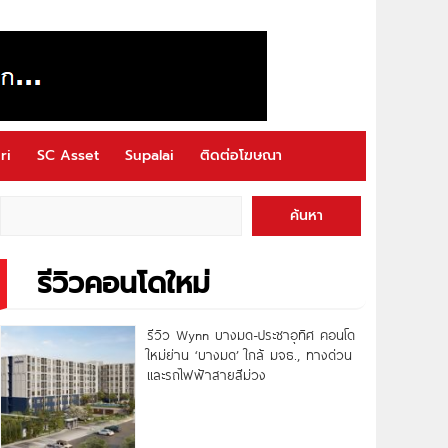
ri
SC Asset
Supalai
ติดต่อโฆษณา
ค้นหา
รีวิวคอนโดใหม่
รีวิว Wynn บางมด-ประชาอุทิศ คอนโด
ใหม่ย่าน ‘บางมด’ ใกล้ มจธ., ทางด่วน
และรถไฟฟ้าสายสีม่วง