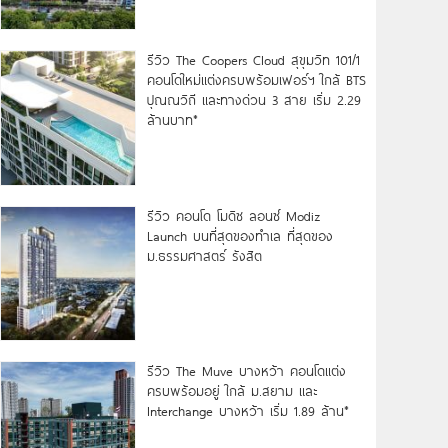
รีวิว The Coopers Cloud สุขุมวิท 101/1
คอนโดใหม่แต่งครบพร้อมเฟอร์ฯ ใกล้ BTS
ปุณณวิถี และทางด่วน 3 สาย เริ่ม 2.29
ล้านบาท*
รีวิว คอนโด โมดิซ ลอนซ์ Modiz
Launch บนที่สุดของทำเล ที่สุดของ
ม.ธรรมศาสตร์ รังสิต
รีวิว The Muve บางหว้า คอนโดแต่ง
ครบพร้อมอยู่ ใกล้ ม.สยาม และ
Interchange บางหว้า เริ่ม 1.89 ล้าน*