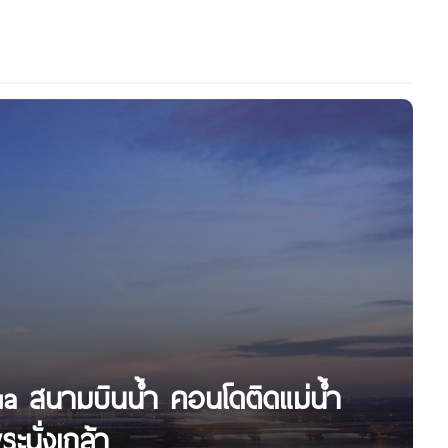
ua สนามบินน้ำ คอนโดติดแม่น้ำ
นั่งเกล้า