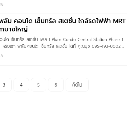
มค่า ตอบสนองทุกความต้องการ – ติดถนนใหญ่รัตนาธิเบศร์ – ติด
18
านีสามแยกบางใหญ่
ว พลัม คอนโด เซ็นทรัล สเตชั่น ใกล้รถไฟฟ้า MRT
ยกบางใหญ่
คอนโด เซ็นทรัล สเตชั่น เฟส 1 Plum Condo Central Station Phase 1
 หรือเช่า พลัมคอนโด เซ็นทรัล สเตชั่น ได้ที่ คุณนุช 095-493-0002
rrent@gmail.com website : https://www.accomforrent.com Line
18
3
4
5
6
ถัดไป