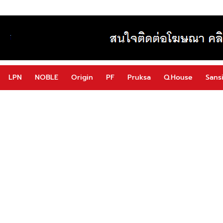
LPN
NOBLE
Origin
PF
Pruksa
Q.House
Sansi