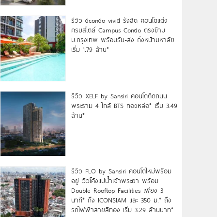
รีวิว dcondo vivid รังสิต คอนโดแต่ง
ครบสไตล์ Campus Condo ตรงข้าม
ม.กรุงเทพ พร้อมรับ-ส่ง ถึงหน้ามหาลัย
เริ่ม 1.79 ล้าน*
รีวิว XELF by Sansiri คอนโดติดถนน
พระราม 4 ใกล้ BTS ทองหล่อ* เริ่ม 3.49
ล้าน*
รีวิว FLO by Sansiri คอนโดใหม่พร้อม
อยู่ วิวโค้งแม่น้ำเจ้าพระยา พร้อม
Double Rooftop Facilities เพียง 3
นาที* ถึง ICONSIAM และ 350 ม.* ถึง
รถไฟฟ้าสายสีทอง เริ่ม 3.29 ล้านบาท*