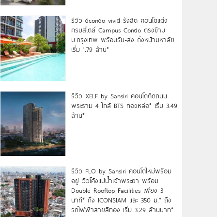
รีวิว dcondo vivid รังสิต คอนโดแต่ง
ครบสไตล์ Campus Condo ตรงข้าม
ม.กรุงเทพ พร้อมรับ-ส่ง ถึงหน้ามหาลัย
เริ่ม 1.79 ล้าน*
รีวิว XELF by Sansiri คอนโดติดถนน
พระราม 4 ใกล้ BTS ทองหล่อ* เริ่ม 3.49
ล้าน*
รีวิว FLO by Sansiri คอนโดใหม่พร้อม
อยู่ วิวโค้งแม่น้ำเจ้าพระยา พร้อม
Double Rooftop Facilities เพียง 3
นาที* ถึง ICONSIAM และ 350 ม.* ถึง
รถไฟฟ้าสายสีทอง เริ่ม 3.29 ล้านบาท*