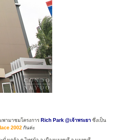
าจะพามาชมโครงการ
Rich Park @เจ้าพระยา
ซึ่งเป็น
lace 2002
กันค่ะ
นั่งเกล้า
ต.ไทรม้า อ.เมืองนนทบุรี จ.นนทบุรี