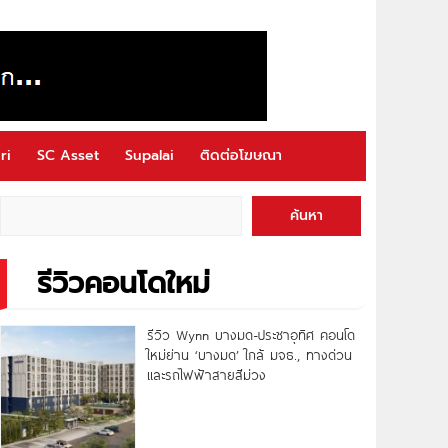
ri
SC Asset
Supalai
ติดต่อโฆษณา
ค้นหา
รีวิวคอนโดใหม่
รีวิว Wynn บางมด-ประชาอุทิศ คอนโด
ใหม่ย่าน ‘บางมด’ ใกล้ มจธ., ทางด่วน
และรถไฟฟ้าสายสีม่วง