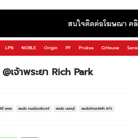
LPN
NOBLE
Origin
PF
Pruksa
Q.House
Sansi
ค @เจ้าพระยา Rich Park
ิชี่ เพลส
คอนโด ถนนรัตนาธิเบศร์
คอนโด นนทบุรี
คอนโดติดรถไฟฟ้า BTS