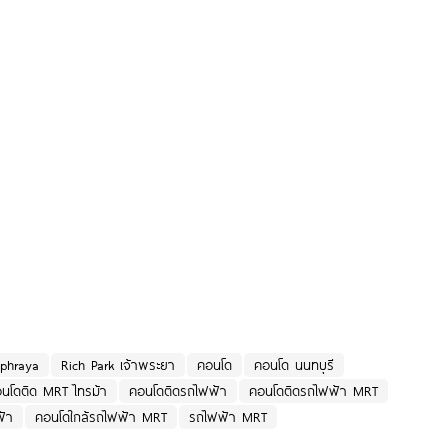
phraya
Rich Park เจ้าพระยา
คอนโด
คอนโด นนทบุรี
นโดติด MRT ไทรม้า
คอนโดติดรถไฟฟ้า
คอนโดติดรถไฟฟ้า MRT
ฟ้า
คอนโดใกล้รถไฟฟ้า MRT
รถไฟฟ้า MRT