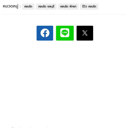
หมวดหมู่ :
คอนโด
คอนโด ชลบุรี
คอนโด พัทยา
รีวิว คอนโด