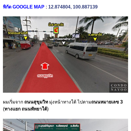
พิกัด GOOGLE MAP
:
12.874804, 100.887139
ผมเริ่มจาก
ถนนสุขุมวิท
มุ่งหน้าทาง
ใต้
ไปตาม
ถนนหมายเลข 3
(
ทางแยก ถนนพัทยาใต้
)