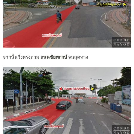
จากนั้นวิ่งตรงตาม
ถนนชัยพฤกษ์
จนสุดทาง