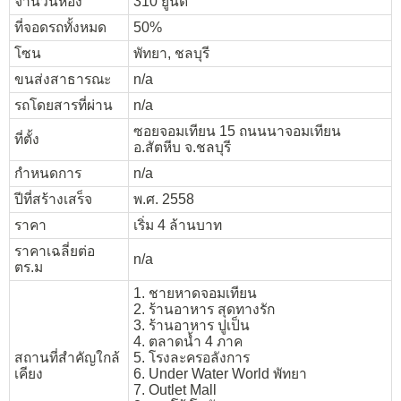
จำนวนห้อง
310 ยูนิต
ที่จอดรถทั้งหมด
50%
โซน
พัทยา, ชลบุรี
ขนส่งสาธารณะ
n/a
รถโดยสารที่ผ่าน
n/a
ซอยจอมเทียน 15 ถนนนาจอมเทียน
ที่ตั้ง
อ.สัตหีบ จ.ชลบุรี
กำหนดการ
n/a
ปีที่สร้างเสร็จ
พ.ศ. 2558
ราคา
เริ่ม 4 ล้านบาท
ราคาเฉลี่ยต่อ
n/a
ตร.ม
1. ชายหาดจอมเทียน
2. ร้านอาหาร สุดทางรัก
3. ร้านอาหาร ปูเป็น
4. ตลาดน้ำ 4 ภาค
สถานที่สำคัญใกล้
5. โรงละครอลังการ
เคียง
6. Under Water World พัทยา
7. Outlet Mall