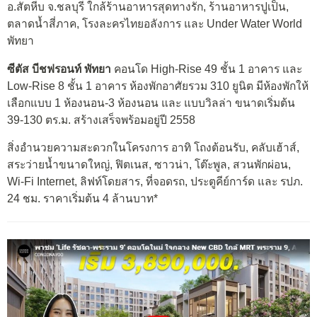
อ.สัตหีบ จ.ชลบุรี ใกล้ร้านอาหารสุดทางรัก, ร้านอาหารปูเป็น,
ตลาดน้ำสี่ภาค, โรงละครไทยอลังการ และ Under Water World
พัทยา
ซีตัส บีชฟรอนท์ พัทยา
คอนโด High-Rise 49 ชั้น 1 อาคาร และ
Low-Rise 8 ชั้น 1 อาคาร ห้องพักอาศัยรวม 310 ยูนิต มีห้องพักให้
เลือกแบบ 1 ห้องนอน-3 ห้องนอน และ แบบวิลล่า ขนาดเริ่มต้น
39-130 ตร.ม. สร้างเสร็จพร้อมอยู่ปี 2558
สิ่งอำนวยความสะดวกในโครงการ อาทิ โถงต้อนรับ, คลับเฮ้าส์,
สระว่ายน้ำขนาดใหญ่, ฟิตเนส, ซาวน่า, โต๊ะพูล, สวนพักผ่อน,
Wi-Fi Internet, ลิฟท์โดยสาร, ที่จอดรถ, ประตูคีย์การ์ด และ รปภ.
24 ชม. ราคาเริ่มต้น 4 ล้านบาท*