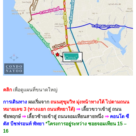
คลิก
เพื่อดูแผนที่ขนาดใหญ่
การเดินทาง
ผมเริ่มจาก
ถนนสุขุมวิท
มุ่งหน้าทาง
ใต้
ไปตาม
ถนน
หมายเลข 3 (ทางแยก ถนนพัทยาใต้)
⇒
เลี้ยวขวาเข้าสู่ ถนน
ชัยพฤกษ์
⇒
เลี้ยวซ้ายเข้าสู่ ถนนจอมเทียนสายหนึ่ง
⇒
คอนโด ซี
ตัส บีชฟรอนท์ พัทยา
*โครงการอยู่ระหว่าง ซอยจอมเทียน 15 –
16