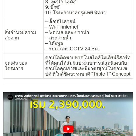
8. เทสโก้ โลตัส
9. บิ๊กซ๊
10. โรงพยาบาลกรุงเทพ พัทยา
– ล็อบบี เลาจน์
– Wi-Fi internet
สิ่งอำนวยความ
– ฟิตเนส และ ซาวน่า
สะดวก
– สระว่ายน้ำ
– โต๊ะพูล
– รปภ. และ CCTV 24 ชม.
คอนโดติดชายหาดในสไตล์โมเดิรน์รีสอร์ท
จุดเด่นของ
ที่ให้คุณได้สัมผัสประสบการณ์สุดพิเศษกับ
โครงการ
คอนโดคุณภาพและมีมาตรฐานในคอนเซ
ปต์ ที่ใกล้ชิดธรรมชาติ “Triple T” Concept